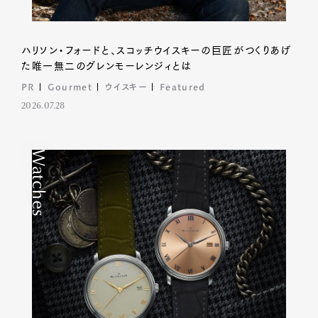
ハリソン・フォードと、スコッチウイスキーの巨匠がつくりあげ
た唯一無二のグレンモーレンジィとは
PR
Gourmet
ウイスキー
Featured
Art&Design
Watch
Fashion
Gourmet
Cars
2026.07.28
Product
Culture
Lifestyle
Watches
Pen Membership
Magazine
Official Columnist
About
Contact
Pen Meet