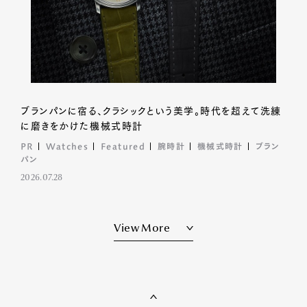
Pen international
Pen tw
ブランパンに宿る、クラシックという美学。時代を超えて洗練
に磨きをかけた機械式時計
PR
Watches
Featured
腕時計
機械式時計
ブラン
パン
2026.07.28
View More