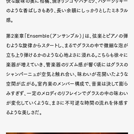
快な酸味の奥に柑橘、焼きリンゴやハチミツ、バタークッキー
のような香ばしさもあり、長い余韻にしっかりとしたミネラル
感。
Pen Meet
Pen international
Pen tw
第2楽章「Ensemble（アンサンブル）」は、弦楽とピアノの弾
むような旋律からスタートし、まるでグラスの中で微細な泡が
立ち上り弾けるかのような心地よさに浸れる。こちらも徐々に
楽器が増えていき、管楽器のリズム感が響く頃にはグラスの
シャンパーニュが空気と触れ合い、味わいが花開いたような
空間が広がる。室内楽のメンバー構成で、音楽は決して膨ら
みすぎず、一定のメロディのリフレインでグラスの中の味わい
が変化していくような、まさに不可逆な時間の流れを体感す
るような美しさだ。