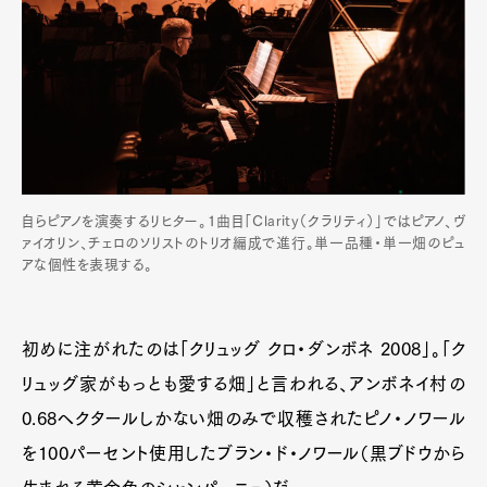
自らピアノを演奏するリヒター。1曲目「Clarity（クラリティ）」ではピアノ、ヴ
ァイオリン、チェロのソリストのトリオ編成で進行。単一品種・単一畑のピュ
アな個性を表現する。
初めに注がれたのは「クリュッグ クロ・ダンボネ 2008」。「ク
リュッグ家がもっとも愛する畑」と言われる、アンボネイ村の
0.68ヘクタールしかない畑のみで収穫されたピノ・ノワール
を100パーセント使用したブラン・ド・ノワール（黒ブドウから