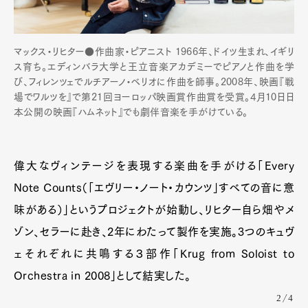
マックス・リヒター●作曲家・ピアニスト 1966年、ドイツ生まれ、イギリ
ス育ち。エディンバラ大学と王立音楽アカデミーでピアノと作曲を学
び、フィレンツェでルチアーノ・ベリオに作曲を師事。2008年、映画『戦
場でワルツを』で第21回ヨーロッパ映画賞作曲賞を受賞。4月10日日
本公開の映画『ハムネット』でも劇伴音楽を手がけている。
偉大なヴィンテージを表現する楽曲を手がける「Every
Note Counts（「エヴリー・ノート・カウンツ」すべての音に意
味がある）」というプロジェクトが始動し、リヒター自ら畑やメ
ゾン、セラーに赴き、2年にわたって製作を実施。3つのキュヴ
ェそれぞれに共鳴する３部作「Krug from Soloist to
Orchestra in 2008」として結実した。
2/4