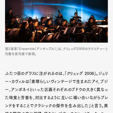
第2楽章「Ensemble（アンサンブル）」は、クリュッグ2008のテクスチャーと
均衡を室内楽で表現。
Art&Design
Watch
Fashion
Gourmet
Cars
Product
Culture
Lifestyle
ふたつ目のグラスに注がれるのは、「クリュッグ 2008」。ジュリ
ー・カヴィルは「素晴らしいヴィンテージで生まれたアイ、ブジ
ー、アンボネイといった区画それぞれのブドウの大きく異なっ
Pen Membership
Magazine
た味覚と芳香を、対比するように互いに補い合いながらブレ
Official Columnist
About
Contact
ンドをすることでクラシックの傑作を生み出した」と言う。爽