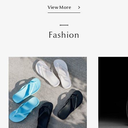
View More
F
a
s
h
i
o
n