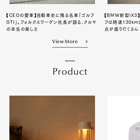
【CEOの愛車】自動車史に残る名車「ゴルフ
【BMW新型iX
GTI」。フォルクスワーゲン社長が語る、クルマ
フは時速130k
の本当の楽しさ
点が盛りだくさん
View More
P
r
o
d
u
c
t