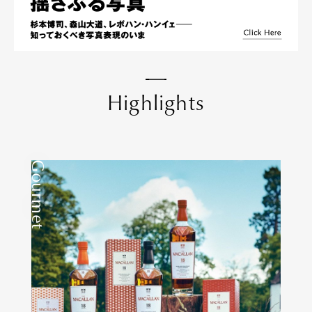
H
i
g
h
l
i
g
h
t
s
Gourmet