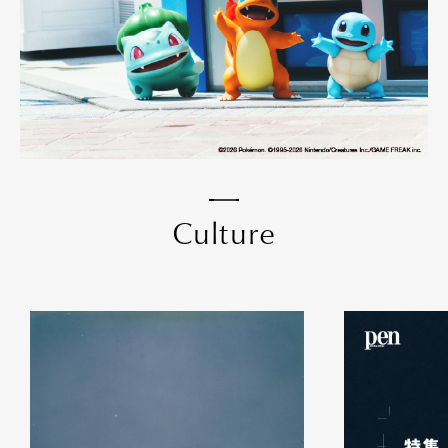
C
u
l
t
u
r
e