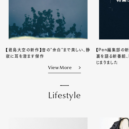
【君島大空の新作】音の"余白"まで美しい、静
【Pen編集部の
寂に耳を澄ます傑作
裏を語る新番組、
じまりました
View More
L
i
f
e
s
t
y
l
e