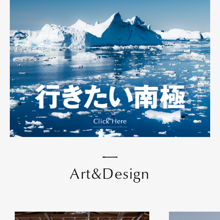
A
r
t
&
D
e
s
i
g
n