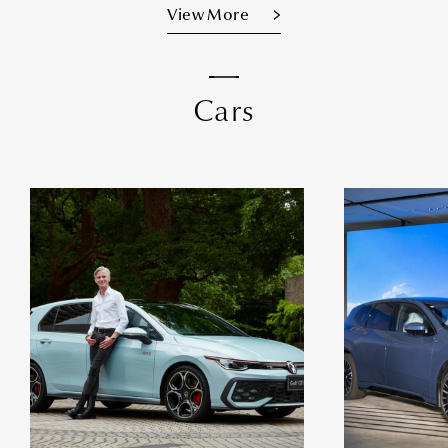
View More
C
a
r
s