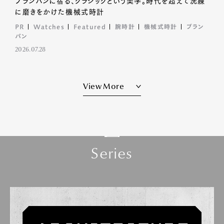
ブランパンに宿る、クラシックという美学。時代を超えて洗練
に磨きをかけた機械式時計
PR
Watches
Featured
腕時計
機械式時計
ブラン
パン
2026.07.28
View More
S
e
r
i
e
s