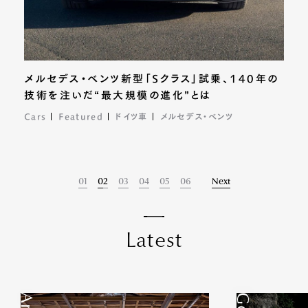
メルセデス・ベンツ新型「Sクラス」試乗、140年の
技術を注いだ“最大規模の進化”とは
Cars
Culture
Art&Design
Culture
Featured
南極
南極
世界のデザインニュース
特集『行きたい南極』
特集『行きたい南極』
ドイツ車
メルセデス・ベンツ
Fashion
Watches
Art&Design
Fashion
腕時計
はろるど
スニーカー
南極
はろるどのアート巡り
Featured
靴と腕時計
ハミルトン
01
02
03
04
05
06
Next
L
a
t
e
s
t