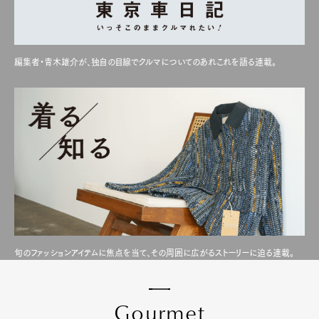
編集者・青木雄介が、独自の目線でクルマについてのあれこれを語る連載。
旬のファッションアイテムに焦点を当て、その周囲に広がるストーリーに迫る連載。
G
o
u
r
m
e
t