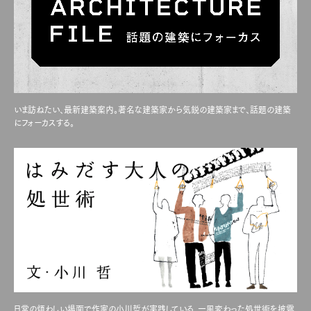
Art&Design
Watch
Fashion
Gourmet
Cars
いま訪ねたい、最新建築案内。著名な建築家から気鋭の建築家まで、話題の建築
にフォーカスする。
Product
Culture
Lifestyle
Pen Membership
Magazine
Official Columnist
About
Contact
Pen Meet
日常の煩わしい場面で作家の小川哲が実践している、一風変わった処世術を披露