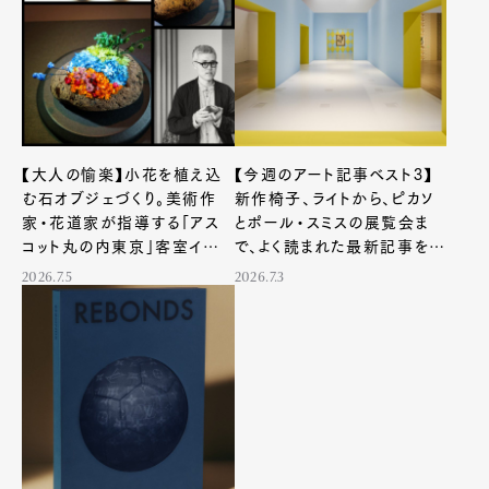
【大人の愉楽】小花を植え込
【今週のアート記事ベスト3】
む石オブジェづくり。美術作
新作椅子、ライトから、ピカソ
家・花道家が指導する「アス
とポール・スミスの展覧会ま
コット丸の内東京」客室イベン
で、よく読まれた最新記事を紹
トが凄い！
介
2026.7.5
2026.7.3