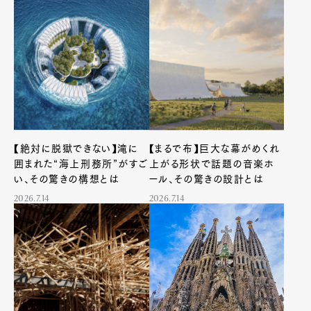
【絶対に脱獄できない】滝に
【まるで布】巨大な幕がめくれ
囲まれた“海上刑務所”がすご
上がる形状で話題の音楽ホ
い、その驚きの構想とは
ール、その驚きの設計とは
2026.7.14
2026.7.14