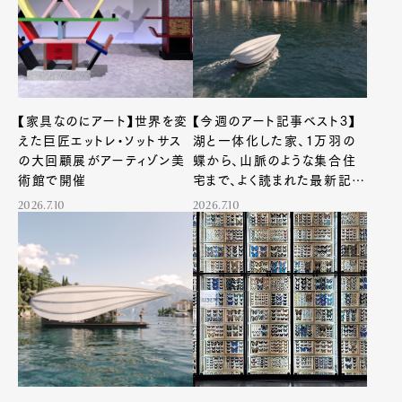
【家具なのにアート】世界を変
【今週のアート記事ベスト3】
えた巨匠エットレ・ソットサス
湖と一体化した家、1万羽の
の大回顧展がアーティゾン美
蝶から、山脈のような集合住
術館で開催
宅まで、よく読まれた最新記事
を紹介
2026.7.10
2026.7.10
Art&Design
Watch
Fashion
Gourmet
Cars
Product
Culture
Lifestyle
Pen Membership
Magazine
Official Columnist
About