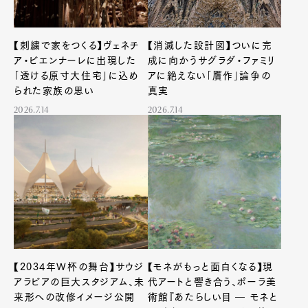
【刺繍で家をつくる】ヴェネチ
【消滅した設計図】ついに完
ア・ビエンナーレに出現した
成に向かうサグラダ・ファミリ
｢透ける原寸大住宅｣に込め
アに絶えない｢贋作｣論争の
られた家族の思い
真実
2026.7.14
2026.7.14
【2034年W杯の舞台】サウジ
【モネがもっと面白くなる】現
アラビアの巨大スタジアム、未
代アートと響き合う、ポーラ美
来形への改修イメージ公開
術館『あたらしい目 ― モネと