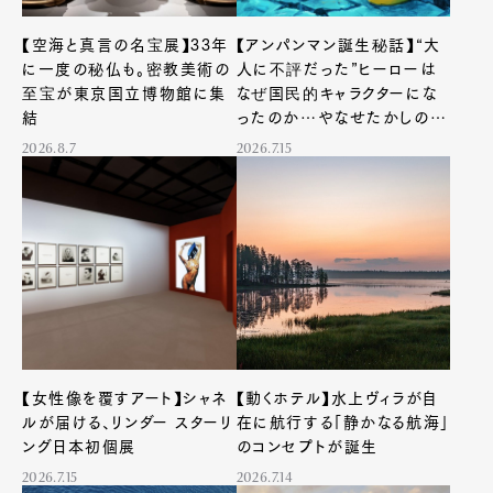
【空海と真言の名宝展】33年
【アンパンマン誕生秘話】“大
に一度の秘仏も。密教美術の
人に不評だった”ヒーローは
至宝が東京国立博物館に集
なぜ国民的キャラクターにな
結
ったのか…やなせたかしの創
作人生をたどる展覧会
2026.8.7
2026.7.15
【女性像を覆すアート】シャネ
【動くホテル】水上ヴィラが自
ルが届ける、リンダー スターリ
在に航行する「静かなる航海」
ング日本初個展
のコンセプトが誕生
2026.7.15
2026.7.14