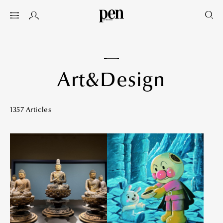
A
r
t
&
D
e
s
i
g
n
1357 Articles