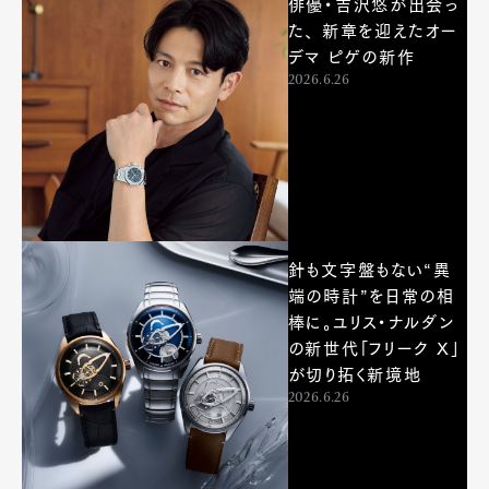
俳優・吉沢悠が出会っ
た、 新章を迎えたオー
デマ ピゲの新作
2026.6.26
針も文字盤もない“異
端の時計”を日常の相
棒に。ユリス・ナルダン
の新世代「フリーク X」
が切り拓く新境地
2026.6.26