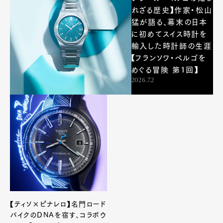
れざる歴史】作家・松山
猛が語る、幕末の日本
に初めてスイス時計を
輸入した時計師の生涯
【フランソワ・ペルゴを
めぐる冒険 第１回】
2026.7.2
【ティソ×ピナレロ】名門ロード
バイクのDNAを宿す、コラボウ