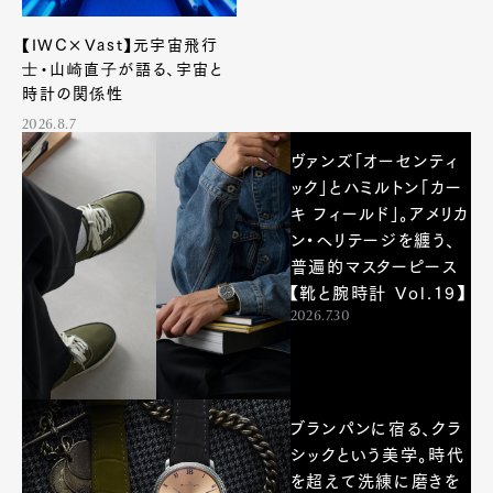
【IWC×Vast】元宇宙飛行
士・山崎直子が語る、宇宙と
時計の関係性
2026.8.7
ヴァンズ「オーセンティ
ック」とハミルトン「カー
キ フィールド」。アメリカ
ン・ヘリテージを纏う、
普遍的マスターピース
【靴と腕時計 Vol.19】
2026.7.30
ブランパンに宿る、クラ
シックという美学。時代
を超えて洗練に磨きを