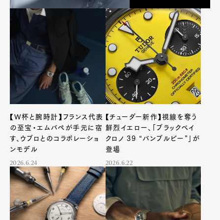
【W杯と腕時計】フランス代表
【チューダー新作】視線を奪う
の至宝・エムバペが手元に宿
鮮烈イエロー、「ブラックベイ
す、ウブロとのコラボレーショ
クロノ 39 “バンブルビー”」が
ンモデル
登場
2026.6.24
2026.6.22