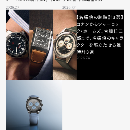
2026.7.7
2026.7.7
【名探偵の腕時計3選】
コナンからシャーロッ
ク・ホームズ、古畑任三
郎まで、名探偵のキャラ
クターを際立たせる腕
時計3選
2026.7.4