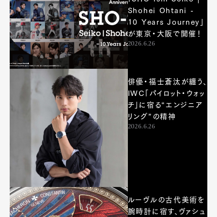
Shohei Ohtani -
10 Years Journey」
が東京・大阪で開催！
2026.6.26
俳優・福⼠蒼汰が纏う、
IWC「パイロット・ウォッ
チ」に宿る“エンジニア
リング”の精神
2026.6.26
ルーヴルの古代美術を
腕時計に宿す、ヴァシュ