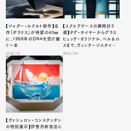
【ジャガー・ルクルト新作】名
【スクエアケースの腕時計3
作「ポラリス」が待望の40㎜
選】タグ・ホイヤーからグラス
に、1968年のDNAを受け継
ヒュッテ・オリジナル、ベル＆ロ
ぐ一本
スまで、ヴィンテージスタイル
が光る“角形クロノグラフ”
2026.7.11
2026.7.10
【ヴァシュロン・コンスタンタン
の特別展示】伊勢丹新宿店に