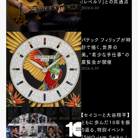
Product
Culture
Lifestyle
「レベルソ」との共通点
2026.6.30
Pen Membership
Magazine
Official Columnist
About
パテック フィリップが時
Contact
計で描く、世界の
美。“希少な手仕事”の
展覧会が開催
2026.6.30
Pen Meet
Pen international
Pen tw
【セイコーと大谷翔平】
ともに歩んだ10年を振
り返る、特別イベント
「SHO-ism Seiko |