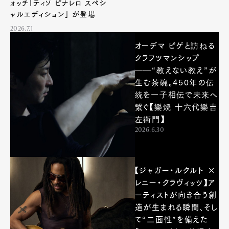
ォッチ「ティソ ピナレロ スペシ
ャルエディション」 が登場
2026.7.1
オーデマ ピゲと訪ねる
クラフツマンシップ
——“教えない教え”が
生む茶碗。450年の伝
統を一子相伝で未来へ
繋ぐ【樂焼 十六代樂吉
左衞門】
2026.6.30
【ジャガー・ルクルト ×
レニー・クラヴィッツ】ア
ーティストが向き合う創
Art&Design
Watch
Fashion
造が生まれる瞬間、そし
Gourmet
Cars
て“二面性”を備えた