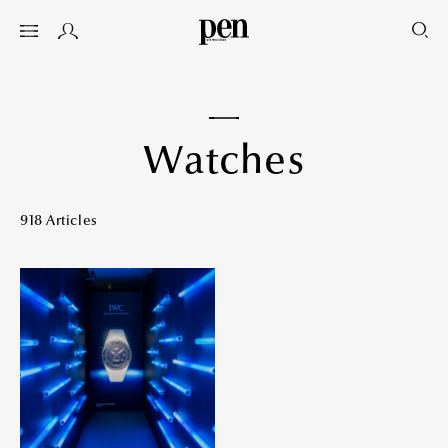
W
a
t
c
h
e
s
918 Articles