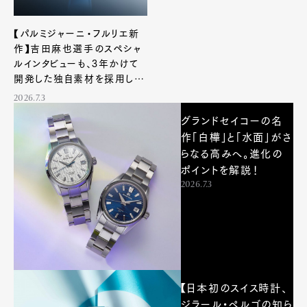
【パルミジャーニ・フルリエ新
作】吉田麻也選手のスペシャ
ルインタビューも、3年かけて
開発した独自素材を採用した
最新クロノグラフ
2026.7.3
グランドセイコーの名
作「白樺」と「水面」がさ
らなる高みへ。進化の
ポイントを解説！
2026.7.3
【日本初のスイス時計、
ジラール・ペルゴの知ら