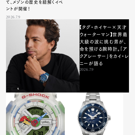
て、メゾンの歴史を紐解くイベ
ントが開催！
2026.7.9
【タグ・ホイヤー×天才
ウォーターマン】世界最
大級の波に挑む男が、
命を預ける腕時計。「ア
クアレーサー」をカイ・レ
ニーが語る
2026.7.9