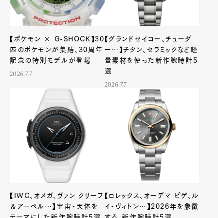
【ポケモン × G-SHOCK】30
【グランドセイコー、チューダ
匹のポケモンが集結、30周年
ー…】チタン、セラミックなど軽
記念の特別モデルが登場
量素材を使った新作腕時計5
選
2026.7.7
2026.7.7
【IWC、オメガ、ヴァン クリーフ
【ロレックス、オーデマ ピゲ、ル
＆アーペル…】宇宙・天体を
イ・ヴィトン…】2026年を象徴
テーマにした新作腕時計5選
する、新作腕時計5選