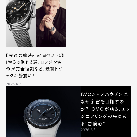
【今週の腕時計記事ベスト5】
IWCの傑作3選、ロンジン名
作が完全復刻など、最新トピ
ックが勢揃い！
2026.6.7
IWCシャフハウゼンは
なぜ宇宙を目指すの
か？ CMOが語る、エン
ジニアリングの先にあ
る“冒険心”
2026.6.5