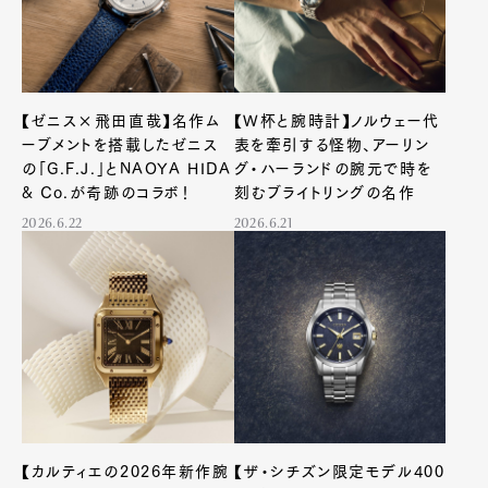
【ゼニス×飛田直哉】名作ム
【W杯と腕時計】ノルウェー代
ーブメントを搭載したゼニス
表を牽引する怪物、アーリン
の「G.F.J.」とNAOYA HIDA
グ・ハーランドの腕元で時を
& Co.が奇跡のコラボ！
刻むブライトリングの名作
2026.6.22
2026.6.21
【カルティエの2026年新作腕
【ザ・シチズン限定モデル400