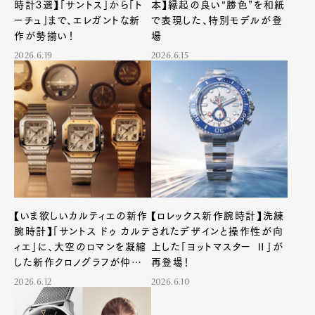
時計3選】「サントス」から「ト
本】縁起の良い“勝色”を和紙
ーチュ」まで、エレガントな新
で表現した、特別モデルが登
作が勢揃い！
場
2026.6.19
2026.6.15
【いま欲しいカルティエの新作
【ロレックス新作腕時計】洗練
腕時計】「サントス ドゥ カルテ
されたデザインと操作性が向
ィエ」に、大空のロマンを凝縮
上した「ヨットマスター Ⅱ」が
した新作クロノグラフが仲間
再登場！
入り
2026.6.12
2026.6.10