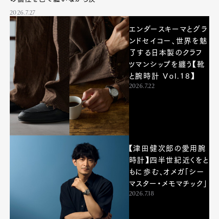
感を宿すクロノグラフ
2026.7.27
エンダースキーマとグラ
ンドセイコー、世界を魅
了する日本製のクラフ
ツマンシップを纏う【靴
と腕時計 Vol.18】
2026.7.22
【津田健次郎の愛用腕
時計】四半世紀近くをと
もに歩む、オメガ「シー
マスター・メモマチック」
2026.7.18