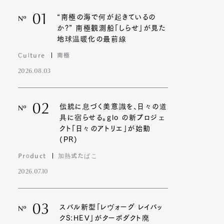
01
“南極の海で何が起きているの
Nº
か?” 南極観測船「しらせ」が見た
地球温暖化の最前線
Culture
南極
2026.08.03
02
伝統に息づく美意識を、日々の道
Nº
具に宿らせる。glo の新プロジェ
クト「日々のアトリエ」が始動
(PR)
Product
加熱式たばこ
2026.07.10
03
スバル新型「レヴォーグ レイバッ
Nº
クS:HEV」がターボダクト廃