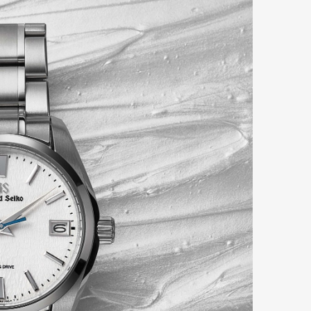
Art&Design
Watch
Fashion
ourmet
Cars
Product
Culture
Lifestyle