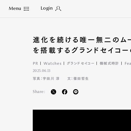
Login
Menu
Close
進化を続ける唯一無二のムーブ
を搭載するグランドセイコ
PR
Watches
グランドセイコー
機械式時計
Fe
2025.06.13
写真：宇田川 淳
文：篠田哲生
Share: