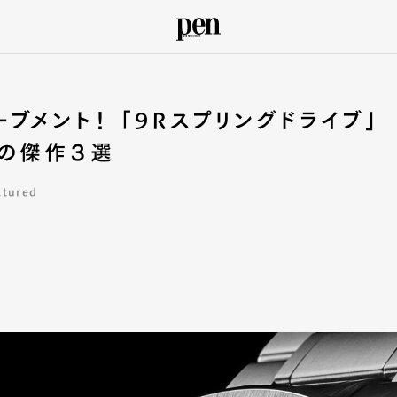
メント！ 「9Rスプリングドライブ」
ーの傑作３選
atured