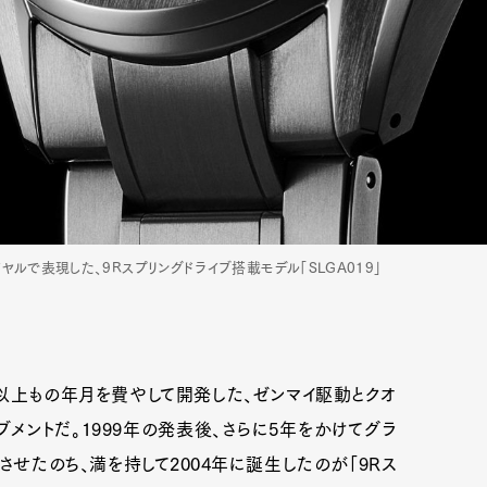
ルで表現した、9Rスプリングドライブ搭載モデル「SLGA019」
年以上もの年月を費やして開発した、ゼンマイ駆動とクオ
ントだ。1999年の発表後、さらに5年をかけてグラ
せたのち、満を持して2004年に誕生したのが「9Rス