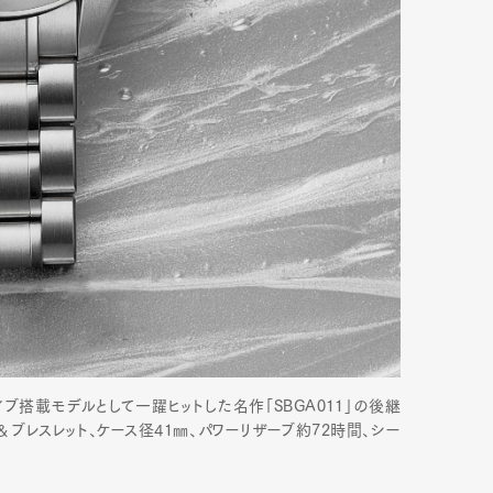
mbership
Magazine
Official Columnist
About
et
Pen international
Pen tw
イブ搭載モデルとして一躍ヒットした名作「SBGA011」の後継
＆ブレスレット、ケース径41㎜、パワーリザーブ約72時間、シー