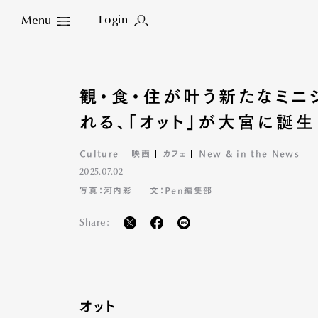
Login
Menu
Close
観・食・住が叶う新たなミニ
れる、「オット」が大宮に誕生
Culture
映画
カフェ
New & in the News
2025.07.02
写真：河内彩
文：Pen編集部
Share:
オット