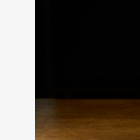
Pen Me
Pen Me