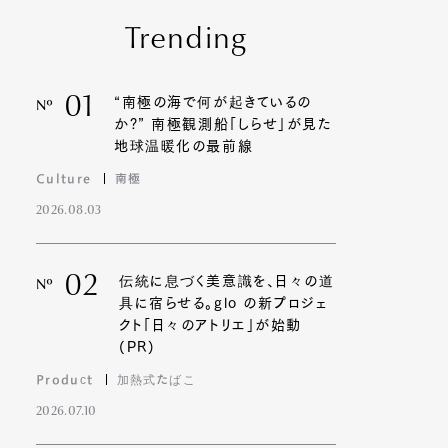
Trending
01
“南極の海で何が起きているの
Nº
か?” 南極観測船「しらせ」が見た
地球温暖化の最前線
Culture
南極
2026.08.03
02
伝統に息づく美意識を、日々の道
Nº
具に宿らせる。glo の新プロジェ
クト「日々のアトリエ」が始動
(PR)
Product
加熱式たばこ
2026.07.10