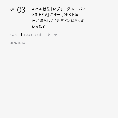
03
スバル新型「レヴォーグ レイバッ
Nº
クS:HEV」がターボダクト廃
止。“漢らしい”デザインはどう変
わった?
Cars
Featured
クルマ
2026.07.14