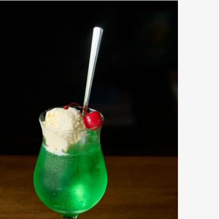
mbership
Magazine
Official Columnist
About
et
Pen international
Pen tw