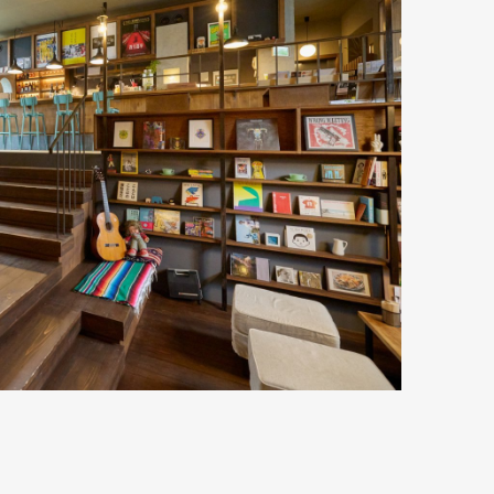
Art&Design
Watch
Fashion
ourmet
Cars
Product
Culture
Lifestyle