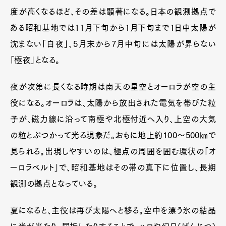
度が高くなるほど、その差は顕著になる。日本の観測拠点で
ある昭和基地では11月下旬から1月下旬まで1日中太陽が
沈まない「白夜」、5月末から7月中旬には太陽が昇らない
「極夜」となる。
夜が次第に長くなる時期は南天の星空とオーロラが空の主
役になる。オーロラは、太陽から放出された電気を帯びた粒
子が、磁力線に沿って南極や北極付近へ入り、上空の大気
の粒とぶつかって光る現象だ。おもに地上約100〜500㎞で
見られる。出現しやすいのは、極点の周囲を囲む環状の「オ
ーロラベルト」で、昭和基地はその帯の真下に位置し、長期
観測の拠点となっている。
夏になると、主役は再び太陽へと移る。空中を漂う氷の結晶