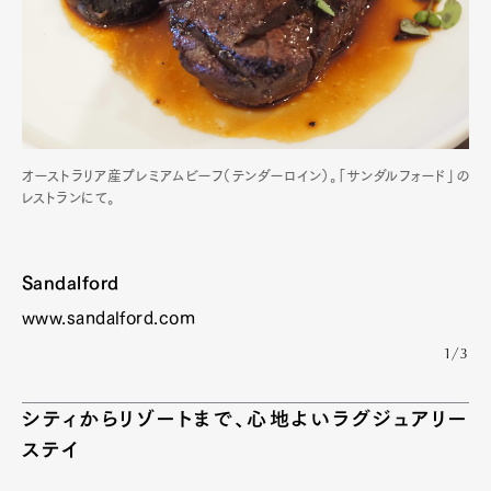
オーストラリア産プレミアムビーフ（テンダーロイン）。「サンダルフォード」の
レストランにて。
Sandalford
Art&Design
Watch
Fashion
www.sandalford.com
Gourmet
Cars
1/3
Product
Culture
Lifestyle
シティからリゾートまで、心地よいラグジュアリー
ステイ
Pen Membership
Magazine