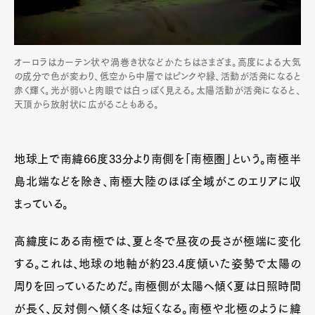
オーロラはカーテン状や渦巻き状などかたちはさまざま。高度による大気
の成分で色が変わり、低空から中層ではピンクや緑、活動が活発になると
赤く輝く。光が弱いと肉眼では白っぽく見える。太陽活動が活発になると、
天頂から放射状に広がることもある。
地球上で南緯66度33分より南側を「南極圏」という。南極半
島北端などを除き、南極大陸のほぼ全域がこのエリアに収
まっている。
高緯度にある南極では、夏と冬で昼夜の長さが極端に変化
する。これは、地球の地軸が約23.4度傾いた姿勢で太陽の
周りを回っているためだ。南極側が太陽へ傾く夏は日照時間
が長く、反対側へ傾く冬は短くなる。南極や北極のように緯