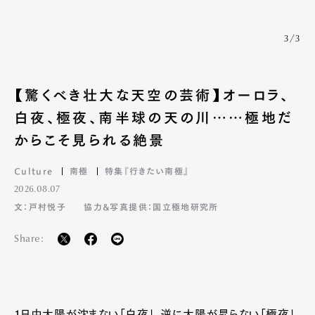
3/3
【驚くべき壮大な天空の芸術】オーロラ、
白夜、極夜、南半球の天の川……極地だ
からこそ見られる絶景
Culture
南極
特集『行きたい南極』
2026.08.07
文：戸村悦子
協力&写真提供：国立極地研究所
Share:
1日中太陽が沈まない「白夜」、逆に太陽が昇らない「極夜」、