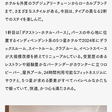
ホテルも外資のラグジュアリーチェーンからローカルブランド
Official Columnist
About
Contact
まで、さまざまなスタイルがある。今回は、タイプの異なる2軒
でのステイを楽しんだ。
1軒目は「ダクストン・ホテル・パース」。パースの中心地に位
Pen Meet
置するインディペンデント系の5つ星ホテルで2024年にデラ
Pen international
Pen tw
ックスルーム、スイートルーム、クラブルーム、イベントスペース
が大規模改修を終えてリニューアルしている。受賞歴のある
レストランや経験豊かなバーテンダーがカウンターに立つロ
ビーバー、屋外プール、24時間利用可能なフィットネスジムに
サウナと、５つ星が求める要素がすべてハイレベルなかたち
で揃っていて、快適、かつ心も満たされる。