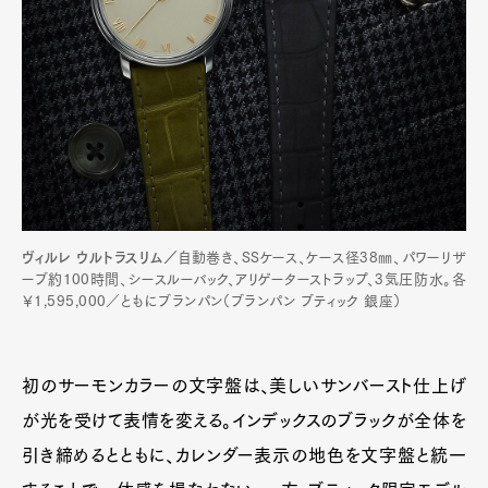
ヴィルレ ウルトラスリム／
自動巻き、SSケース、ケース径38㎜、パワーリザ
ーブ約100時間、シースルーバック、アリゲーターストラップ、3気圧防水。各
￥1,595,000／ともにブランパン（ブランパン ブティック 銀座）
初のサーモンカラーの文字盤は、美しいサンバースト仕上げ
が光を受けて表情を変える。インデックスのブラックが全体を
引き締めるとともに、カレンダー表示の地色を文字盤と統一