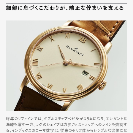
細部に息づくこだわりが、端正な佇まいを支える
昨年のリファインでは、ダブルステップベゼルがスリムになり、エレガントな
洗練を増す一方、ラグのシェイプは力強さとストラップへのラインを強調す
る。インデックスのローマ数字は、従来のセリフ体からシンプルな書体にな