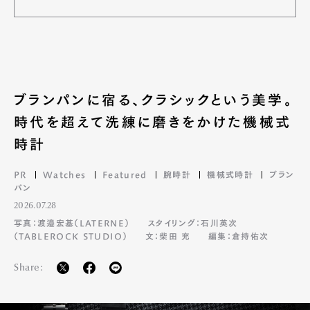
ブランパンに宿る、クラシックという美学。
時代を超えて洗練に磨きをかけた機械式
時計
PR
Watches
Featured
腕時計
機械式時計
ブラン
パン
2026.07.28
写真：渡邉宏基（LATERNE）
スタイリング：石川英次
（TABLEROCK STUDIO）
文：柴田 充
編集：倉持佑次
Share: