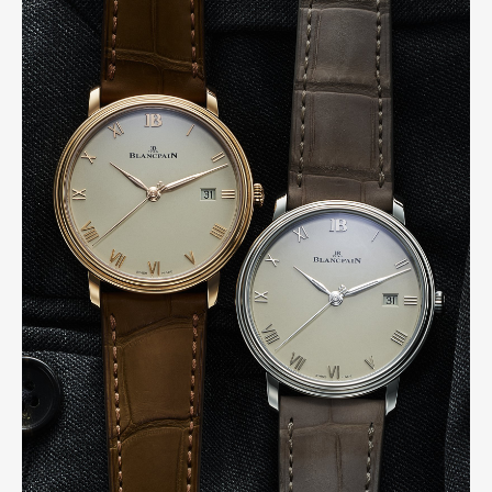
Art&Design
Watch
Fashion
Gourmet
Cars
Product
Culture
Lifestyle
Pen Membership
Magazine
Official Columnist
About
Contact