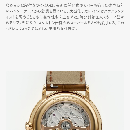
なめらかな段付きのベゼルは、表面に開閉式のカバーを備えた懐中時計
のハンターケースから着想を得ている。大型化したリュウズはクラシックテ
イストを高めるとともに操作性も向上させた。時分針は従来のリーフ型か
らアルファ型になり､スケルトン仕様からスーパールミノバを採用する｡これ
もドレスウォッチでは珍しい実用的な仕様だ｡