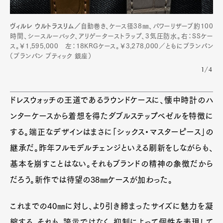
Pen Meet
ヴィルレ ウルトラスリム／
自動巻き、ケース径38㎜、パワーリザーブ約100
時間、シースルーバック、アリゲーターストラップ、3気圧防水。右：SSケー
Pen international
Pen tw
ス。￥1,595,000 左：18KRGケース。￥3,278,000／ともにブランパン
（ブランパン ブティック 銀座）
1/4
ドレスウォッチの王道であるラウンドケースに、懐中時計のハ
ンターケースから着想を得たダブルステップベゼルを特徴に
する。端正なデザインはまさに「シックス・マスターピース」の
継承だ。昨年フルモデルチェンジといえる刷新をしながらも、
基本を崩すことはない。それもブランドの精神の象徴だから
だろう。新作では待望の38㎜ケースが加わった。
これまでの40㎜に対し、より引き締まったサイズに魅力を凝
縮する。それも、誇示ではなく、抑制によって個性を表現して