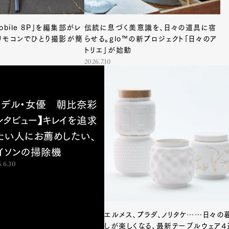
Mobile 8P」を編集部がレ
伝統に息づく美意識を、日々の道具に宿
リモコンでひとり撮影が簡
らせる。glo™の新プロジェクト「日々のア
トリエ」が始動
2026.7.10
モデル・女優 朝比奈彩
ンタビュー】キレイを追求
たい人にお薦めしたい、
イソンの掃除機
.6.30
エルメス、プラダ、ノリタケ……日々の
しが楽しくなる、最新テーブルウェア４