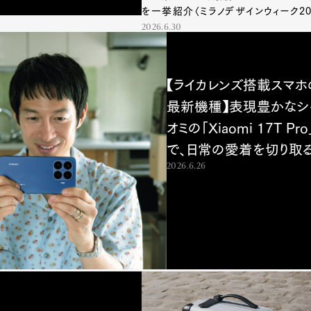
を一挙紹介〈ミラノデザインウィーク20
レポート〉
2026.6.30
【ライカレンズ搭載スマホ
最新機種】表現豊かなシ
オミの「Xiaomi 17T Pro
で、日常の愛着を切り取
2026.6.26