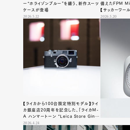
ー“ホライゾンブルー”を纏う、新作スーツ
備えたFPM M
ケースが登場
【サッカーワー
2026.5.22
2026.5.20
【ライカから100台限定特別モデル】ライ
カ銀座店20周年を記念した、「ライカM-
A ハンマートーン “Leica Store Ginza
20th Anniversary”」が登場
2026.4.24