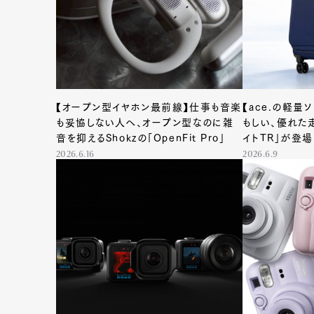
Pen Me
【オープン型イヤホン最前線】仕事も音楽
【ace.の軽量
も妥協しない人へ、オープン型なのに雑
もしい、優れた
Pen Me
音を抑えるShokzの「OpenFit Pro」
イトTR」が登場
2026.6.16
2026.6.9