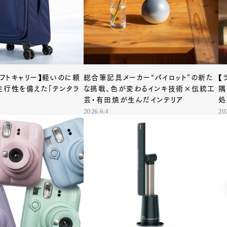
mbership
Magazine
Official Columnist
About
ソフトキャリー】軽いのに頼
総合筆記具メーカー“パイロット”の新た
【
走行性を備えた「テンタラ
な挑戦、色が変わるインキ技術×伝統工
隅
et
Pen international
Pen tw
芸・有田焼が生んだインテリア
処
C
2026.6.4
20