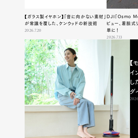
【ガラス製イヤホン】「音に向かない素材」
DJI「Osmo 
が常識を覆した、ケンウッドの新技術
ビュー、着脱式
単に！
2026.7.20
2026.7.13
【
イ
し
ダ
2026