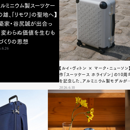
アルミニウム製スーツケー
の雄、「リモワ」の聖地へ】
築家・谷尻誠が出合っ
、変わらぬ価値を生むも
づくりの思想
.6.26
【ルイ・ヴィトン × マーク・ニューソン
作「スーツケース ホライゾン」の10周
を記念した、アルミニウム製モデルが
場！
2026.6.18
Art&Design
Watch
Fashion
ourmet
Cars
Product
Culture
Lifestyle