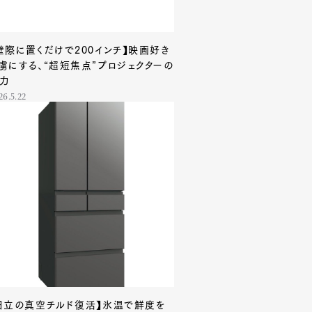
壁際に置くだけで200インチ】映画好き
虜にする、“超短焦点”プロジェクターの
力
26.5.22
日立の真空チルド復活】氷温で鮮度を