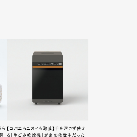
暮ら
【コバエもニオイも激減】手を汚さず使え
選
る「生ごみ乾燥機」が夏の救世主だった