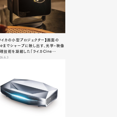
Contact
ライカの小型プロジェクター】画面の
々までシャープに映し出す、光学・映像
理技術を凝縮した「ライカCine
ompact 1」
26.6.3