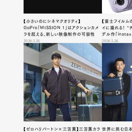
【小さいのにシネマクオリティ】
【富士フイルム
GoPro「MISSION 1」はアクションカメ
イに撮れる！ 
ラを超える、新しい映像制作の可能性
デル作「instax
2026.5.26
2026.5.26
【ゼロハリバートン×三笘薫】三笘薫カラ
世界に挑む日