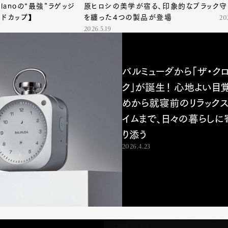
ilanoの“最強”ラゲッジ
原ヒロシの美学が宿る、印象的なブラック
守
ルドカップ】
を纏った4つの製品が登場
20
2026.5.19
バルミューダから「ザ・ク
ク」が誕生！ 心地よい目
めから就寝前のリラックス
イムまで、日々の暮らしに
り添う
2026.4.23