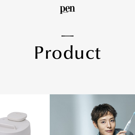
P
r
o
d
u
c
t