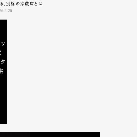
る、別格の冷蔵庫とは
26.4.26
ロッ
覚
タ
寄