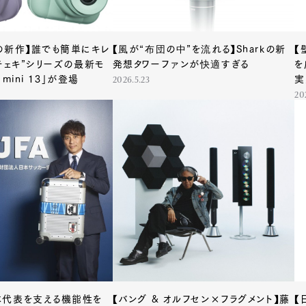
の新作】誰でも簡単にキレ
【風が“布団の中”を流れる】Sharkの新
【
“チェキ”シリーズの最新モ
発想タワーファンが快適すぎる
を
 mini 13」が登場
実
2026.5.23
20
本代表を支える機能性を
【バング & オルフセン×フラグメント】藤
【