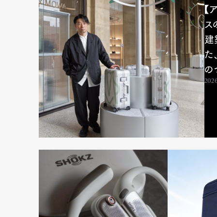
【
ス
建
た
の
2026
G