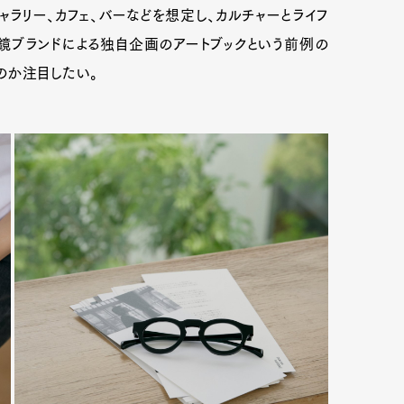
ラリー、カフェ、バーなどを想定し、カルチャーとライフ
鏡ブランドによる独自企画のアートブックという前例の
のか注目したい。
mbership
Magazine
Official Columnist
About
et
Pen international
Pen tw