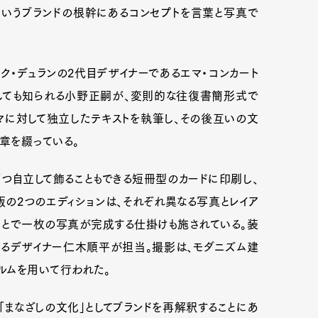
s」というブランドの根幹にあるコンセプトを言葉と写真で
ク・デュランの2代目デザイナーであるエマ・コンカート
としても知られる小野正嗣が、変則的な往復書簡形式で
マに対して独立したテキストを執筆し、その後互いの文
章を綴っている。
つ自立して飾ることもできる短冊型のカードに印刷し、
の2つのエディションは、それぞれ異なる写真とレイア
ことで一枚の写真が完成する仕掛けも施されている。装
Art&Design
Watch
Fashion
手掛けるデザイナー仁木順平が担当。撮影は、モダニズム建
ルムを用いて行われた。
ourmet
Cars
Product
Culture
「まなざしの文化」としてブランドを再解釈することにあ
Lifestyle