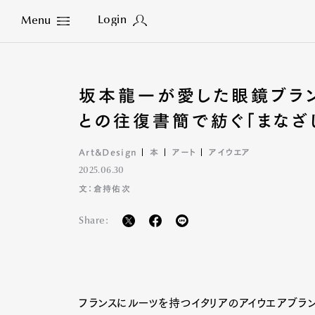
Login
Menu
Close
坂本龍一が愛した眼鏡ブラ
との往復書簡で紡ぐ「まなざ
Art&Design
本
アート
アイウエア
2025.06.30
文：倉持佑次
Share:
フランスにルーツを持つイタリアのアイウエアブランド「ジ