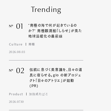
Trending
01
“南極の海で何が起きているの
Nº
か?” 南極観測船「しらせ」が見た
地球温暖化の最前線
Culture
南極
2026.08.03
02
伝統に息づく美意識を、日々の道
Nº
具に宿らせる。glo の新プロジェ
クト「日々のアトリエ」が始動
(PR)
Product
加熱式たばこ
2026.07.10