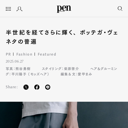
半世紀を経てさらに輝く、 ボッテガ・ヴェ
ネタの普遍
PR
Fashion
Featured
2025.06.27
写真：熊谷勇樹
スタイリング：柴原啓介
ヘア&グルーミン
グ：平川陽子 （モッズヘア）
編集＆文：愛甲まみ
Share: