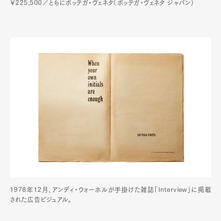
￥225,500／ともにボッテガ・ヴェネタ（ボッテガ・ヴェネタ ジャパン）
Art&Design
Watch
Fashion
Gourmet
Cars
Product
Culture
Lifestyle
Pen Membership
Magazine
Official Columnist
About
Contact
Pen Meet
Pen international
Pen tw
1978年12月、アンディ・ウォーホルが手掛けた雑誌「Interview」に掲載
された広告ビジュアル。