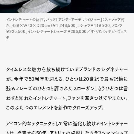
イントレチャートの新作。バッグ「アンディアーモ ボイジャー」（ストラップ付
き、H39×W43×D20cm）￥1,248,500、Tシャツ￥119,900、パンツ
￥225,500、イントレチャートシューズ￥286,000／すべてボッテガ・ヴェネ
タ
タイムレスな魅力を放ち続けているブランドのシグネチャー
が、今年で50周年を迎える。ひとつは20世紀で最も記憶に
残るフレーズのひとつと評されたスローガン、もうひとつは言
わずと知れたイントレチャート。ファンを惹きつけてやまない、
このふたつのエレメントを新作でクローズアップ。
アイコン的なテクニックとして常に進化し続けるイントレチャー
トは、発表から50年。アトリエの卓越したクラフツマンシップ