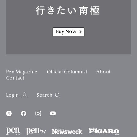
行きたい南極
Buy Now
Pen Magazine
Official Columnist
About
Contact
Login
Search