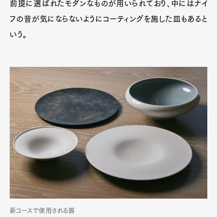
前提に選ばれたモダンなものが用いられており、中にはナイ
フの音が気にならないようにコーティングを施した皿もあると
いう。
Art&Design
Watch
Fashion
Gourmet
Cars
Product
Culture
Lifestyle
新コースで使用される器
Pen Membership
Magazine