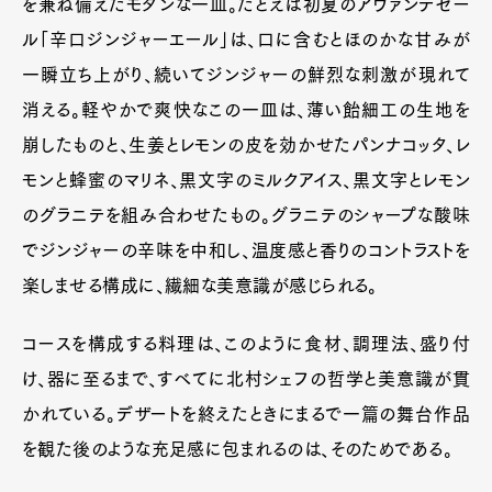
を兼ね備えたモダンな一皿。たとえば初夏のアヴァンデセー
ル「辛口ジンジャーエール」は、口に含むとほのかな甘みが
一瞬立ち上がり、続いてジンジャーの鮮烈な刺激が現れて
消える。軽やかで爽快なこの一皿は、薄い飴細工の生地を
崩したものと、生姜とレモンの皮を効かせたパンナコッタ、レ
モンと蜂蜜のマリネ、黒文字のミルクアイス、黒文字とレモン
のグラニテを組み合わせたもの。グラニテのシャープな酸味
でジンジャーの辛味を中和し、温度感と香りのコントラストを
楽しませる構成に、繊細な美意識が感じられる。
コースを構成する料理は、このように食材、調理法、盛り付
け、器に至るまで、すべてに北村シェフの哲学と美意識が貫
かれている。デザートを終えたときにまるで一篇の舞台作品
を観た後のような充足感に包まれるのは、そのためである。