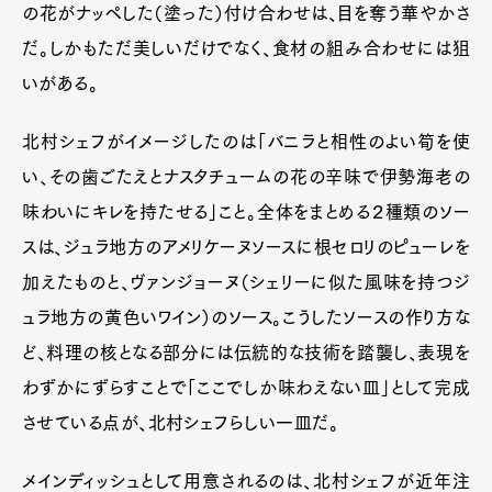
の花がナッペした（塗った）付け合わせは、目を奪う華やかさ
だ。しかもただ美しいだけでなく、食材の組み合わせには狙
いがある。
北村シェフがイメージしたのは「バニラと相性のよい筍を使
い、その歯ごたえとナスタチュームの花の辛味で伊勢海老の
味わいにキレを持たせる」こと。全体をまとめる２種類のソー
スは、ジュラ地方のアメリケーヌソースに根セロリのピューレを
加えたものと、ヴァンジョーヌ（シェリーに似た風味を持つジ
ュラ地方の黄色いワイン）のソース。こうしたソースの作り方な
ど、料理の核となる部分には伝統的な技術を踏襲し、表現を
わずかにずらすことで「ここでしか味わえない皿」として完成
させている点が、北村シェフらしい一皿だ。
メインディッシュとして用意されるのは、北村シェフが近年注