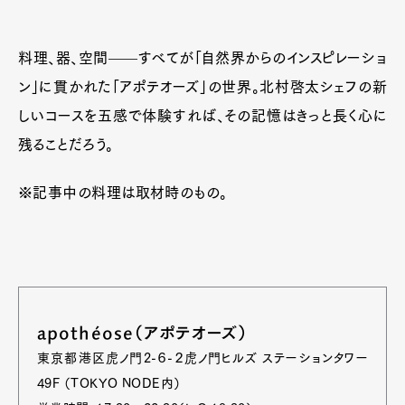
Official Columnist
About
Contact
料理、器、空間——すべてが「自然界からのインスピレーショ
ン」に貫かれた「アポテオーズ」の世界。北村啓太シェフの新
しいコースを五感で体験すれば、その記憶はきっと長く心に
Pen Meet
残ることだろう。
Pen international
Pen tw
※記事中の料理は取材時のもの。
apothéose（アポテオーズ）
東京都港区虎ノ門2-６-２虎ノ門ヒルズ ステーションタワー
49F （TOKYO NODE内）