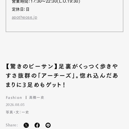
営業時間：17:30～22:30（L.O.19:30）
定休日：日
apotheose.jp
【驚きのビーサン】足裏がくっつく歩きや
すさ抜群の「アーチーズ」。惚れ込んだあ
まりに3足めもゲット！
Fashion
高橋一史
2026.08.05
写真・文：一史
Share: