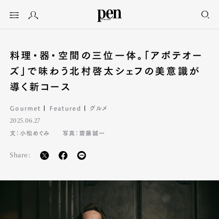
料理・器・空間の三位一体。「アポテオー
ズ」で味わう北村啓太シェフの美意識が
導く新コース
Gourmet
Featured
グルメ
2025.06.27
文：小松めぐみ
写真：齋藤誠一
Share: