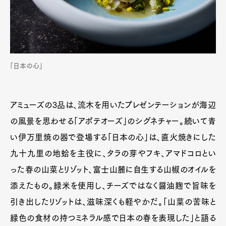
「日本の心」
アミューズの3品は、流木を用いたプレゼンテーションが海辺
の風景を思わせる「アポテオーズ」のシグネチャー。続いて青
い伊万里焼の器で登場する「日本の心」は、直火焼きにした
九十九里の地蛤を主役に、タラの芽やフキ、アマドコロとい
った春の山菜とリゾット、富士山麓に自生する山椒のオイルを
添えたもの。緑米を使用し、チーズではなく醤油麹で旨味を
引き出したリゾットは、滋味深くも軽やかだ。「山菜の苦味と
緑色の食材の持つミネラル感で日本の春を表現した」と語る