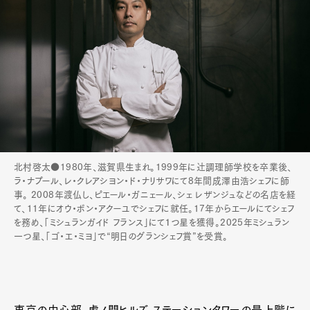
北村啓太●1980年、滋賀県生まれ。1999年に辻調理師学校を卒業後、
ラ・ナプール、レ・クレアシヨン・ド・ナリサワにて8年間成澤由浩シェフに師
事。 2008年渡仏し、ピエール・ガニェール、シェ レザンジュなどの名店を経
て、11年にオウ・ボン・アクーユでシェフに就任。17年からエールにてシェフ
を務め、「ミシュランガイド フランス」にて１つ星を獲得。2025年ミシュラン
一つ星、「ゴ・エ・ミヨ」で“明日のグランシェフ賞”を受賞。
東京の中心部、虎ノ門ヒルズ ステーションタワーの最上階に