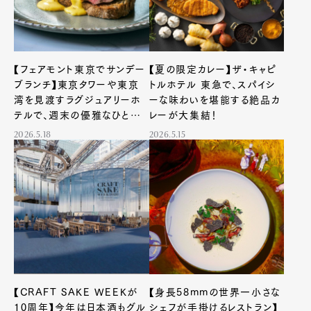
【フェアモント東京でサンデー
【夏の限定カレー】ザ・キャピ
ブランチ】東京タワーや東京
トルホテル 東急で、スパイシ
湾を見渡すラグジュアリーホ
ーな味わいを堪能する絶品カ
テルで、週末の優雅なひととき
レーが大集結！
を
2026.5.18
2026.5.15
【CRAFT SAKE WEEKが
【身長58mmの世界一小さな
10周年】今年は日本酒もグル
シェフが手掛けるレストラン】