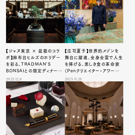
【ジャヌ東京 × 盆栽のコラ
【庄司夏子】世界的メゾンを
ボ】麻布台ヒルズのホリデー
舞台に躍進、全身全霊で人生
を彩る、TRADMAN’S
を捧げる、美しき食の革命家
BONSAIとの限定ディナーや
（Penクリエイター・アワード
カクテルを展開！
2025）
2025.12.8
2025.11.28