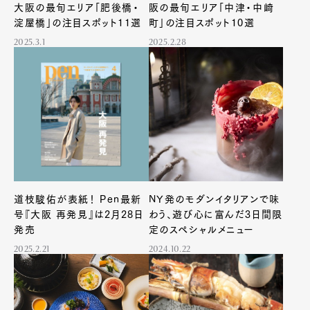
大阪の最旬エリア「肥後橋・
阪の最旬エリア「中津・中崎
淀屋橋」の注目スポット11選
町」の注目スポット10選
2025.3.1
2025.2.28
道枝駿佑が表紙！ Pen最新
NY発のモダンイタリアンで味
号『大阪 再発見』は2月28日
わう、遊び心に富んだ3日間限
発売
定のスペシャルメニュー
2025.2.21
2024.10.22