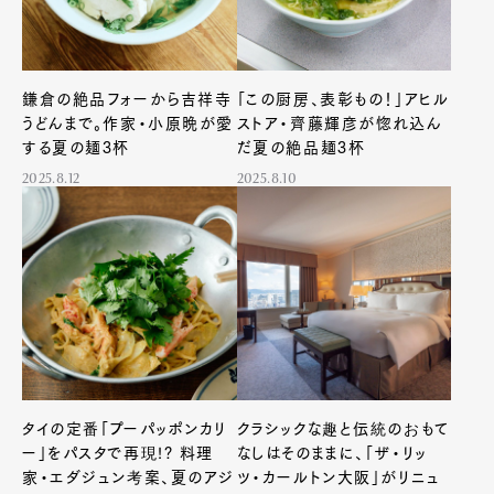
鎌倉の絶品フォーから吉祥寺
「この厨房、表彰もの！」アヒル
うどんまで。作家・小原晩が愛
ストア・齊藤輝彦が惚れ込ん
する夏の麺3杯
だ夏の絶品麺3杯
2025.8.12
2025.8.10
Art&Design
Watch
Fashion
Gourmet
Cars
Product
Culture
Lifestyle
Pen Membership
Magazine
タイの定番「プーパッポンカリ
クラシックな趣と伝統のおもて
Official Columnist
About
ー」をパスタで再現!? 料理
なしはそのままに、「ザ・リッ
Contact
家・エダジュン考案、夏のアジ
ツ・カールトン大阪」がリニュ