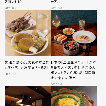
ア麺レシピ
ーアル
2025.8.9
2025.3.8
Pen Meet
Pen international
Pen tw
食通が教える、大阪の本当に
日本の「居酒屋メニュー」がバ
ウマい店［居酒屋&バー8選］
リ島で大バズり中！ 地元の人
気レストランYUKIが、期間限
2025.3.6
定で東京に進出
2025.3.6