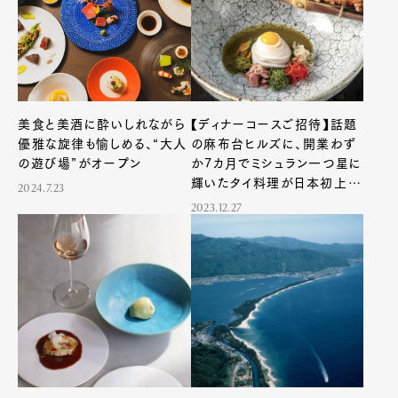
美食と美酒に酔いしれながら
【ディナーコースご招待】話題
優雅な旋律も愉しめる、“大人
の麻布台ヒルズに、開業わず
の遊び場”がオープン
か7カ月でミシュラン一つ星に
輝いたタイ料理が日本初上
2024.7.23
陸！
2023.12.27