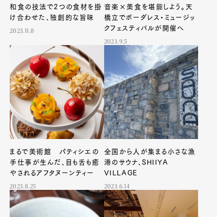
和食の技法で2つの食材を掛
音楽×美食を堪能しよう。天
け合わせた、独創的な旨味
橋立でボーダレス・ミュージッ
クフェスティバルが開催へ
2023.11.8
2023.9.5
まるで美術館 パティシエの
全国から人が集まる小さな漁
⼿仕事が生んだ、目も舌も癒
港のサウナ、SHIIYA
やされるアフタヌーンティー
VILLAGE
2023.8.25
2023.6.14