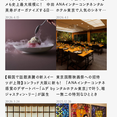
メも史上最大規模に！ 中田
ANAインターコンチネンタル
英寿がオーガナイズする日本
ホテル東京で人気のシネマ・
食文化の祭典がまもなく開催
ダイニング「ル・プチシェフ」の
2026.4.15
2026.4.1
新章がスタート！
【韓国で話題沸騰の新スイー
東京国際映画祭への招待
ツが上陸】コンラッド大阪に新
も！ 「ANAインターコンチネ
感覚のデザートバー「ムデ by
ンタルホテル東京」で叶う、唯
ジャスティン・リー」が誕生
一無二の特別なひととき
2026.3.24
2025.12.26