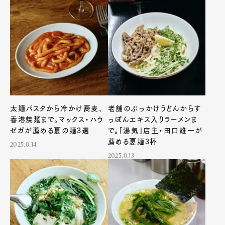
太麺パスタから冷かけ蕎麦、
老舗のぶっかけうどんからす
香港焼麺まで。マックス・ハウ
っぽんエキス入りラーメンま
ゼガが薦める夏の麺3選
で。「湯気」店主・田口雄一が
薦める夏麺3杯
2025.8.14
2025.8.13