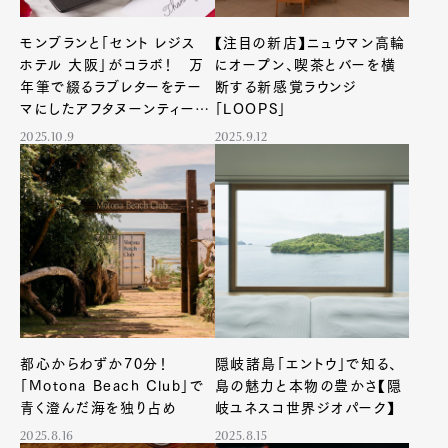
モンブランと「セント レジス
【注目の新店】ニュウマン高輪
ホテル 大阪」がコラボ！ 万
にオープン、喫茶とバーを横
年筆で綴るラブレターをテー
断する新感覚ラウンジ
マにしたアフタヌーンティーを
「LOOPS」
開催
2025.10.9
2025.9.12
都心からわずか70分！
隠岐諸島「エントウ」で知る、
「Motona Beach Club」で
島の魅力と本物の豊かさ【隠
青く澄んだ海を独り占め
岐ユネスコ世界ジオパーク】
2025.8.16
2025.8.15