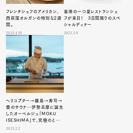
フレンチシェフのアメリカン、
香港の一つ星レストランシェ
西荻窪オルガンの特別な2週
フが来日！ 3日間限りのスペ
間。
シャルディナー
2023.4.10
2023.3.9
ヘリコプター→離島→寿司→
畳のサウナ…伊勢志摩に誕生
したオーベルジュ「MOKU
ISESHIMA」で、究極のととの
い体験を
2023.2.2