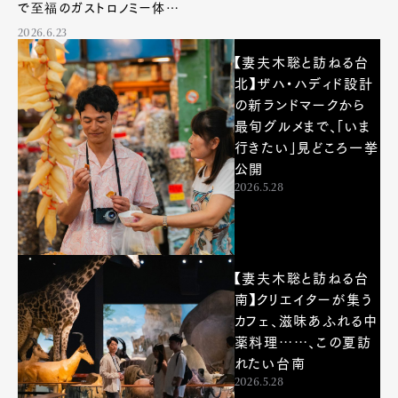
で至福のガストロノミー体験
を
2026.6.23
【妻夫木聡と訪ねる台
北】ザハ・ハディド設計
の新ランドマークから
最旬グルメまで、「いま
行きたい」見どころ一挙
公開
2026.5.28
【妻夫木聡と訪ねる台
南】クリエイターが集う
カフェ、滋味あふれる中
薬料理……、この夏訪
れたい台南
2026.5.28