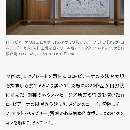
ロロ・ピアーナの紋章にも刻まれるアザミの花をモチーフにした「アッラ・コ
ルテ・デイ・カルディ」。上質な白のウール地にシルクタフタのアップリケと刺
繍が施されている。 photo: Loro Piana
今回は、このプレードを題材にロロ・ピアーナの技法や表現
を探求し考察するという試みで、会場には24作品が回廊状
に並んだ。創業の地ヴァルセージア地方の情景を描いたロ
ロ・ピアーナの風景から始まり、メゾンのコード、植物モチー
Art&Design
Watch
Fashion
Gourmet
Cars
フ、カルド・ペイズリー、質感のある抽象的な柄と5つのセクシ
ョンを順にたどっていく。
Product
Culture
Lifestyle