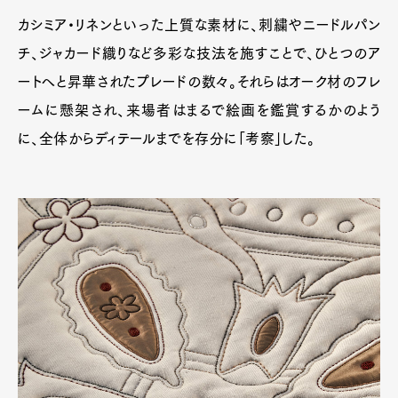
カシミア・リネンといった上質な素材に、刺繍やニードルパン
チ、ジャカード織りなど多彩な技法を施すことで、ひとつのア
Pen Membership
Magazine
ートへと昇華されたプレードの数々。それらはオーク材のフレ
Official Columnist
About
Contact
ームに懸架され、来場者はまるで絵画を鑑賞するかのよう
に、全体からディテールまでを存分に「考察」した。
Pen Meet
Pen international
Pen tw