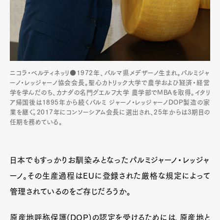
ニコラ・ベルティネッリ●1972年、パルマ県メデザーノ生まれ。パルミジャ
ーノ・レッジャーノ協会会長。聖心カトリック大学で農学および経済・経営
学を学んだのち、カナダの名門グエルフ大学 農学部でMBAを取得。イタリ
ア帰国後は1895年から続くパルミ ジャーノ・レッジャーノDOP製造の家
業を継ぐ。2017年にコンソーシアム会長に選出され、25年からは3期目の
任期を務めている。
日本でもすっかりお馴染みとなったパルミジャーノ・レッジャ
ーノ。その生産過程はEUに登録された厳格な規定によって
管理されているのをご存じだろうか。
原産地呼称保護(DOP)の認定を受けるためには、原産地と