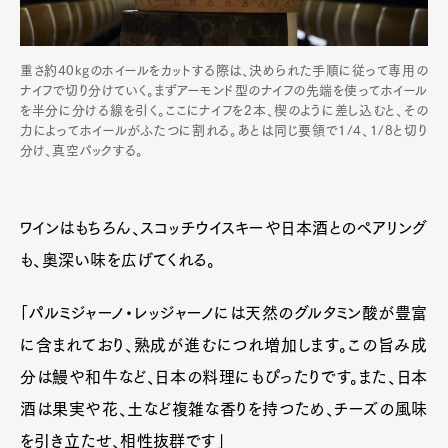
重さ約40kgのホイールをカットする際は、決められた手順に従って専用の
ナイフで切り分けていく。まずアーモンド型のナイフの先端を使ってホイール
を半分に分ける線を引く。ここにナイフを2本、楔のように差し込むと、その
力によってホイールがふたつに割れる。あとは同じ要領で1/4、1/8と切り
分け、真空パックする。
ワインはもちろん、スコッチウイスキーや日本酒とのペアリング
も、奥深い味を広げてくれる。
「パルミジャーノ・レッジャーノには天然のグルタミン酸が豊富
に含まれており、熟成が進むにつれ増加します。この旨み成
分は鰻や和牛など、日本の料理にもぴったりです。また、日本
酒は果実や花、土など複雑な香りを持つため、チーズの風味
を引き立たせ、相性抜群です」