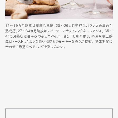
12〜19カ月熟成は繊細な風味、20〜26カ月熟成はバランスの取れた
熟成感、27〜34カ月熟成はスパイシーでナッツのようなニュアンス、 35〜
45カ月熟成は温かみのあるスパイシーさと干し草の香り、45カ月以上熟
成はトーストしたような強い風味とスモーキーな香りが特徴。 熟成期間に
合わせて最適なペアリングを楽しみたい。