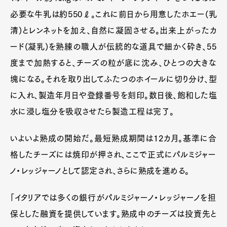
必要な牛乳は約550ℓ。これに前日から用意したホエー(乳
清)とレンネットを加え、自然に凝固させる。出来上がったカ
ード(凝乳)を熟練の職人が伝統的な道具で細かく砕き、55
Art&Design
Watch
Fashion
Gourmet
Cars
度まで加熱すると、チーズの粒が底に沈み、ひとつの大きな
塊になる。それを取り出してふたつのホイールに切り分け、型
Product
Culture
Lifestyle
に入れ、製造年月日や登録番号を刻印。数日後、飽和した塩
水に浸し塩分を吸収させたら製造工程は完了。
Pen Membership
Magazine
いよいよ熟成の開始だ。最短熟成期間は12カ月。基準に合
Official Columnist
About
Contact
格したチーズには焼印が押され、ここで正式にパルミジャー
ノ・レッジャーノとして認定され、さらに熟成を進める。
「イタリアでは多くの銀行がパルミジャーノ・レッジャーノを担
Pen Meet
保とした融資を提供しています。熟成中のチーズは投資先と
Pen international
Pen tw