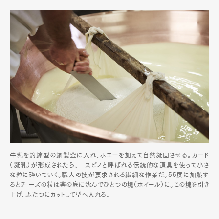
牛乳を釣鐘型の銅製釜に入れ、ホエーを加えて自然凝固させる。カード
（凝乳）が形成されたら、 スピノと呼ばれる伝統的な道具を使って小さ
な粒に砕いていく。職人の技が要求される繊細な作業だ。55度に加熱す
るとチ ーズの粒は釜の底に沈んでひとつの塊（ホイール）に。この塊を引き
上げ、ふたつにカットして型へ入れる。