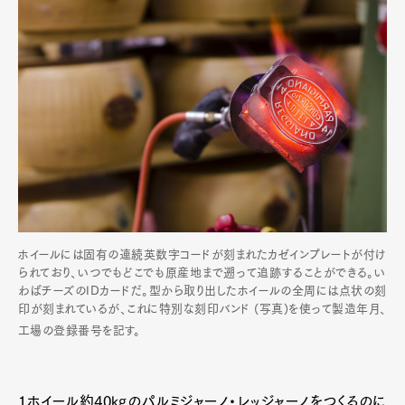
ホイールには固有の連続英数字コードが刻まれたカゼインプレートが付け
られており、いつでもどこでも原産地まで遡って追跡することができる。い
わばチーズのIDカードだ。型から取り出したホイールの全周には点状の刻
印が刻まれているが、これに特別な刻印バンド (写真)を使って製造年月、
工場の登録番号を記す。
1ホイール約40kgのパルミジャーノ・レッジャーノをつくるのに