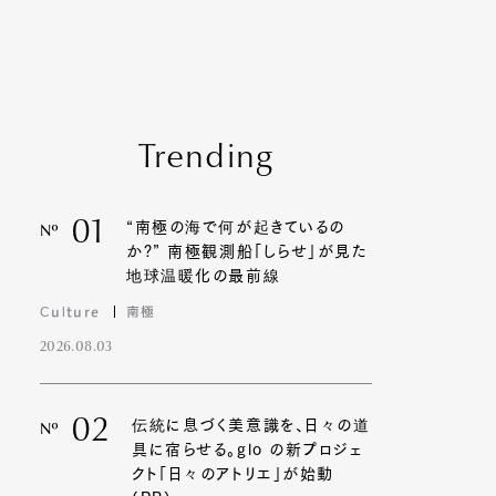
Trending
01
“南極の海で何が起きているの
Nº
か?” 南極観測船「しらせ」が見た
地球温暖化の最前線
Culture
南極
2026.08.03
02
伝統に息づく美意識を、日々の道
Nº
具に宿らせる。glo の新プロジェ
クト「日々のアトリエ」が始動