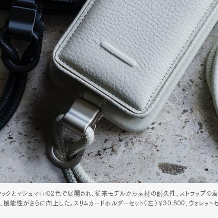
ブラックとマシュマロの2色で展開され、従来モデルから素材の耐久性、ストラップの
能性がさらに向上した。スリムカードホルダーセット（左）￥30,800、ウォレットセッ