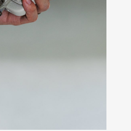
mbership
Magazine
Official Columnist
About
et
Pen international
Pen tw