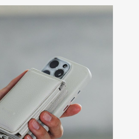
Art&Design
Watch
Fashion
ourmet
Cars
Product
Culture
Lifestyle