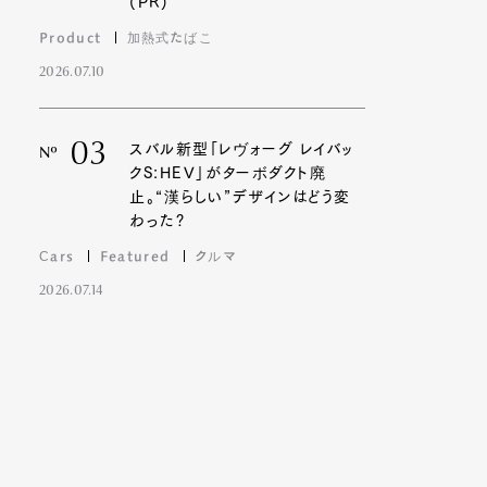
(PR)
Product
加熱式たばこ
2026.07.10
03
スバル新型「レヴォーグ レイバッ
Nº
クS:HEV」がターボダクト廃
止。“漢らしい”デザインはどう変
わった?
Cars
Featured
クルマ
2026.07.14