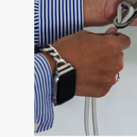
Pen Me
Pen Me