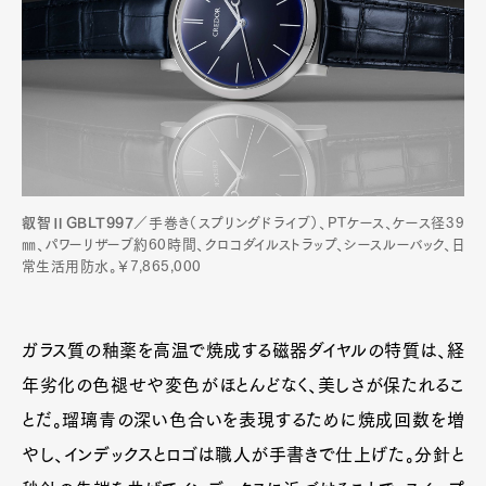
叡智ⅡGBLT997
／手巻き（スプリングドライブ）、PTケース、ケース径39
㎜、パワーリザーブ約60時間、クロコダイルストラップ、シースルーバック、日
常生活用防水。￥7,865,000
ガラス質の釉薬を高温で焼成する磁器ダイヤルの特質は、経
年劣化の色褪せや変色がほとんどなく、美しさが保たれるこ
とだ。瑠璃青の深い色合いを表現するために焼成回数を増
やし、インデックスとロゴは職人が手書きで仕上げた。分針と