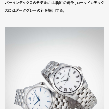
バーインデックスのモデルには濃紺の針を、ローマインデック
スにはダークグレーの針を採用する。
Art&Design
Watch
Fashion
Gourmet
Cars
Product
Culture
Lifestyle
Pen Membership
Magazine
Official Columnist
About
Contact