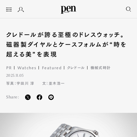
クレドールが誇る至極のドレスウォッチ。
磁器製ダイヤルとケースフォルムが“時を
超える美”を表現
PR
Watches
Featured
クレドール
機械式時計
2025.11.05
写真：宇田川 淳
文：並木浩一
Share: