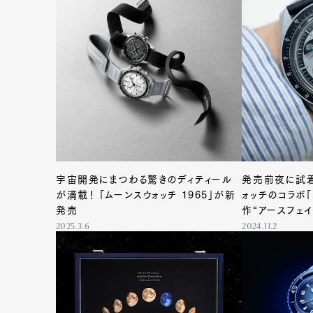
宇宙開発にまつわる驚きのディティール
発売前夜に試着
G
が満載！ 「ムーンスウォッチ 1965」が新
ォッチのコラボ
発売
作“アースフェ
2025.3.6
2024.11.2
Pen Me