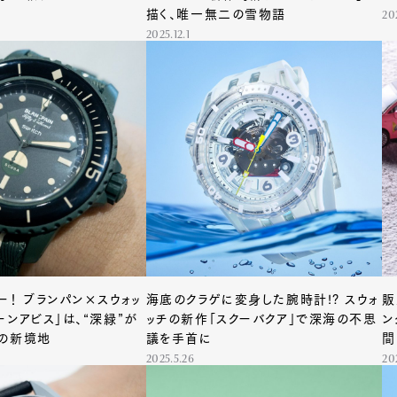
描く、唯一無二の雪物語
20
2025.12.1
ー！ ブランパン×スウォッ
海底のクラゲに変身した腕時計!? スウォ
販
ーンアビス」は、“深緑”が
ッチの新作「スクーバクア」で深海の不思
ン
の新境地
議を手首に
間
2025.5.26
20