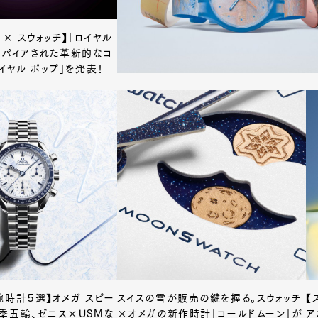
ゲ × スウォッチ】「ロイヤル
スパイアされた革新的なコ
イヤル ポップ」を発表！
腕時計５選】オメガ スピー
スイスの雪が販売の鍵を握る。スウォッチ
【
季五輪、ゼニス×USMな
×オメガの新作時計「コールドムーン」が
ア