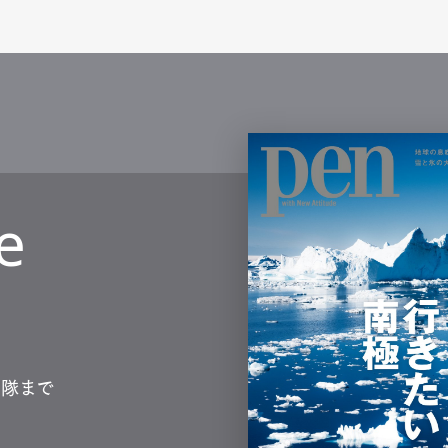
e
測隊まで