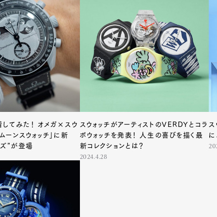
Art&Design
Watch
Fashion
してみた！ オメガ×スウ
スウォッチがアーティストのVERDYとコラ
ス
ourmet
Cars
Product
Culture
「ムーンスウォッチ」に新
ボウォッチを発表！ 人生の喜びを描く最
に
イズ”が登場
新コレクションとは？
20
Lifestyle
2024.4.28
mbership
Magazine
Official Columnist
About