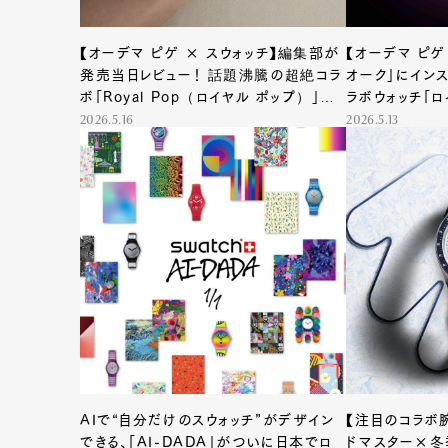
【オーデマ ピゲ × スウォッチ】編集部が
【オーデマ ピ
発売当日レビュー！ 話題沸騰の超絶コラ
オーク」にイン
ボ「Royal Pop（ロイヤル ポップ）」の
ラボウォッチ「ロ
魅力とは
2026.5.16
2026.5.13
AIで“自分だけのスウォッチ”がデザイン
【注目のコラボ
できる、「AI-DADA」がついに日本でロ
ドマスター×冬