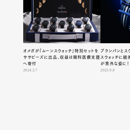
Pen Me
オメガが「ムーンスウォッチ」特別セットを
ブランパンとスウ
ササビーズに出品、収益は眼科医療支援
スウォッチに続
へ寄付
が意外な姿に！
2024.2.7
2023.9.8