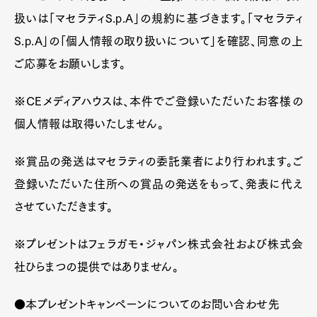
扱いは「マセラティS.p.A」の規約に基づきます。「マセラティ
Art&Design
Watch
Fashion
S.p.A」の「個人情報の取り扱いについて」を確認、同意の上
Gourmet
Cars
ご応募をお願いします。
Product
Culture
Lifestyle
※CEメディアハウスは、本件でご登録いただいたお客様の
個人情報は取得いたしません。
Pen Membership
Magazine
※賞品の発送はマセラティの委託業者により行われます。ご
Official Columnist
About
Contact
登録いただいた住所への賞品の発送をもって、発表に代え
させていただきます。
※プレゼントはフェラガモ・ジャパン株式会社および株式会
Pen Meet
社ひらまつの提供ではありません。
Pen international
Pen tw
●本プレゼントキャンペーンについてのお問い合わせ先