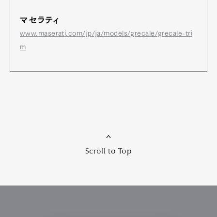
マセラティ
www.maserati.com/jp/ja/models/grecale/grecale-tri
m
Scroll to Top