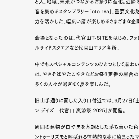
と人、地域、未来がつながるお祭りに進化。近隣
音を集めるスタンプラリー「oto rea」、重要
力を活かした、幅広い層が楽しめるさまざまな企
Pen Me
会場となったのは、代官山T-SITEをはじめ、フォレ
ルサイドスクエアなど代官山エリア各所。
Pen Me
中でもスペシャルコンテンツのひとつとして賑わいを
は、やきそばやたこやきなどお祭り定番の屋台の
多くの人々が過ぎゆく夏を楽しんだ。
旧山手通りに面した入り口付近では、9月27日（土
ン デイズ 代官山 爽涼祭 2025」が開催。
周囲の建物が白や黒を基調とした落ち着いた色使
ントゥーリズモと呼ばれる情熱的な赤に染まったマ