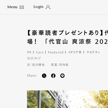
Login
Menu
Close
【豪華読者プレゼントあり】
場！ 「代官山 爽涼祭 2
PR
Cars
Featured
イタリア車
マセラティ
2025.10.17
文：石川博也
写真：河内彩
Share: