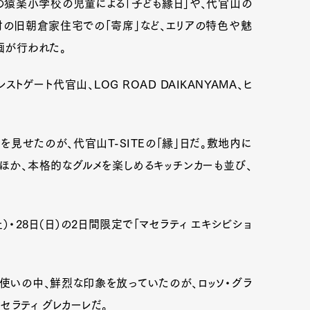
の猿楽小学校の児童による「子ども縁日」や、代官山の
文化財の旧朝倉家住宅での「寄席」など、エリアの特色や魅
画が行われた。
mbership
Magazine
Official Columnist
About
ストゲート代官山、LOG ROAD DAIKANYAMA、ヒ
et
Pen international
Pen tw
見せたのが、代官山T-SITEの「縁」日だ。敷地内に
ほか、本格的なグルメを楽しめるキッチンカーも並び、
）・28日（日）の2日間限定で「マセラティ エキシビショ
いの中、鮮烈な印象を放っていたのが、ロッソ・グラ
セラティ グレカーレだ。