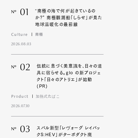
01
“南極の海で何が起きているの
Nº
か?” 南極観測船「しらせ」が見た
地球温暖化の最前線
Culture
南極
2026.08.03
02
伝統に息づく美意識を、日々の道
Nº
具に宿らせる。glo の新プロジェ
クト「日々のアトリエ」が始動
(PR)
Product
加熱式たばこ
2026.07.10
03
スバル新型「レヴォーグ レイバッ
Nº
クS:HEV」がターボダクト廃