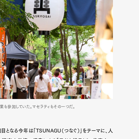
Art&Design
Watch
Fashion
企業も参加していた。マセラティもその一つだ。
ourmet
Cars
Product
Culture
回目となる今年は「TSUNAGU（つなぐ）」をテーマに、人
Lifestyle