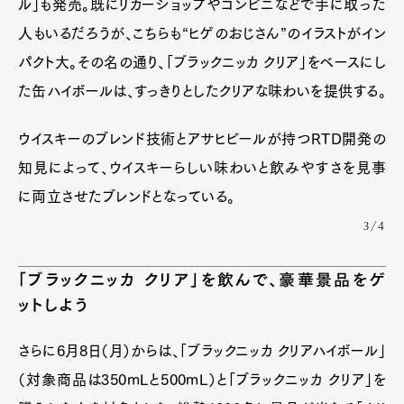
ル」も発売。既にリカーショップやコンビニなどで手に取った
人もいるだろうが、こちらも“ヒゲのおじさん”のイラストがイン
パクト大。その名の通り、「ブラックニッカ クリア」をベースにし
た缶ハイボールは、すっきりとしたクリアな味わいを提供する。
ウイスキーのブレンド技術とアサヒビールが持つRTD開発の
知見によって、ウイスキーらしい味わいと飲みやすさを見事
Art&Design
Watch
Fashion
に両立させたブレンドとなっている。
Gourmet
Cars
3/4
Product
Culture
Lifestyle
「ブラックニッカ クリア」を飲んで、豪華景品をゲ
ットしよう
Pen Membership
Magazine
Official Columnist
About
さらに6月8日（月）からは、「ブラックニッカ クリアハイボール」
Contact
（対象商品は350mLと500mL）と「ブラックニッカ クリア」を