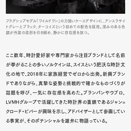
フラグシップモデル「ワイルドワン」の力強いケースデザインに、アンスラサイ
トグレーとブラック、ターコイズという初めての配色を採用。深みのある色
調が外装の造形を引き締め、静かに存在感を放つ。
ここ数年、時計愛好家や専門家から注目ブランドとして名前
が挙がることの多いノルケインは、スイスという肥沃な時計文
化の地で、2018年に家族経営でゼロから出発。新興ブラン
ドでありながら、真摯な姿勢と挑戦的で確かなものづくりが
話題を呼び、一気に存在感を高めた。ブランパンやウブロ、
LVMHグループで活躍してきた時計界の重鎮であるジャン=
クロード・ビバーが興味を示し、アドバイザーとして参画してい
る事実が、そのポテンシャルを雄弁に物語っている。