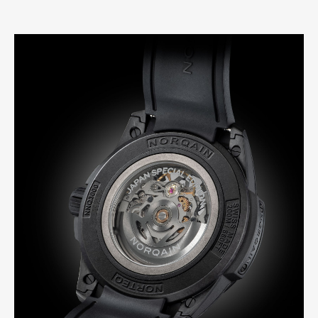
Art&Design
Watch
Fashion
Gourmet
Cars
Product
Culture
Lifestyle