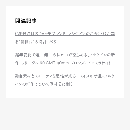
関連記事
いま最注目のウォッチブランド、ノルケインの若きCEOが語
る”新世代”の時計づくり
経年変化で唯一無二の味わいが楽しめる、ノルケインの新
作「フリーダム 60 GMT 40mm ブロンズ・アンスラサイト」
独自素材とスポーティな感性が光る！ スイスの新星・ノルケ
インの新作について副社長に聞く