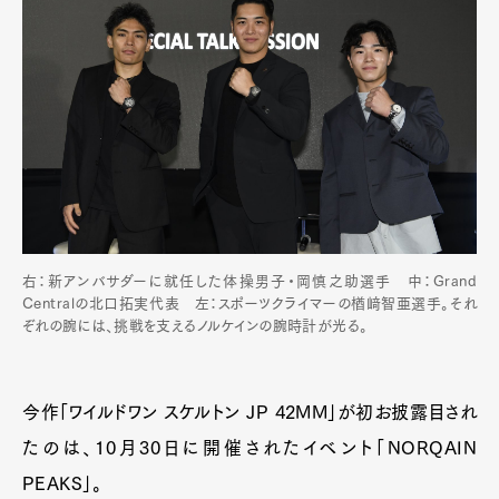
右：新アンバサダーに就任した体操男子・岡慎之助選手 中：Grand
Centralの北口拓実代表 左：スポーツクライマーの楢﨑智亜選手。それ
ぞれの腕には、挑戦を支えるノルケインの腕時計が光る。
今作「ワイルドワン スケルトン JP 42MM」が初お披露目され
たのは、10月30日に開催されたイベント「NORQAIN
PEAKS」。