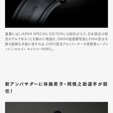
Pen Membership
Magazine
Official Columnist
About
Contact
裏蓋には「JAPAN SPECIAL EDITION」の刻印が入り、日本限定の特
別モデルであることを静かに物語る。5000G耐衝撃性能と200m防水を
誇る強靭な外装に宿すのは、COSC認定クロノメーターの高精度ムーブメ
ント「ノルケイン キャリバーN08S」。
Pen Meet
Pen international
Pen tw
新アンバサダーに体操男子・岡慎之助選⼿が就
任！