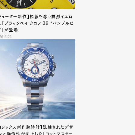
チューダー新作】視線を奪う鮮烈イエロ
、「ブラックベイ クロノ 39 “バンブルビ
”」が登場
26.6.22
ロレックス新作腕時計】洗練されたデザ
ンと操作性が向上した「ヨットマスター