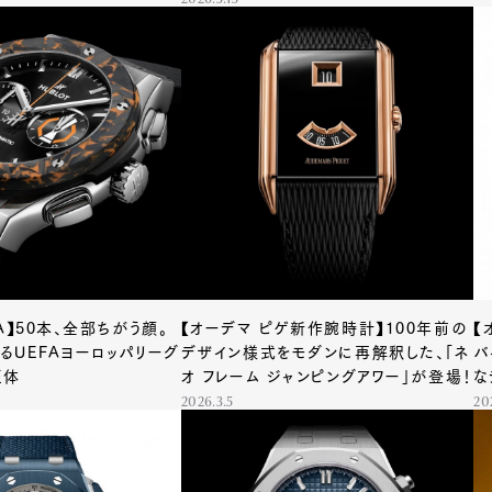
2026.3.15
A】50本、全部ちがう顔。
【オーデマ ピゲ新作腕時計】100年前の
【
るUEFAヨーロッパリーグ
デザイン様式をモダンに再解釈した、「ネ
バ
正体
オ フレーム ジャンピングアワー」が登場！
な
場
2026.3.5
20