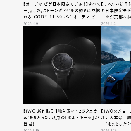
【オーデマ ピゲ日本限定モデル！】すべて
【ミネルバ新作
一点もの。ストーンダイヤルの輝きに見惚
む日本限定モデ
れる「CODE 11.59 バイ オーデマ ピ
ールが京都へ
ゲ」日本限定&先行発売モデルが登場
2026.4.9
2026.4.2
【IWC 新作時計】独自素材“セラタニウ
【IWC×ジョー
ム”をまとった、漆黒の「ポルトギーゼ」が
オン大本命！ 
登場！
ー”をまとった