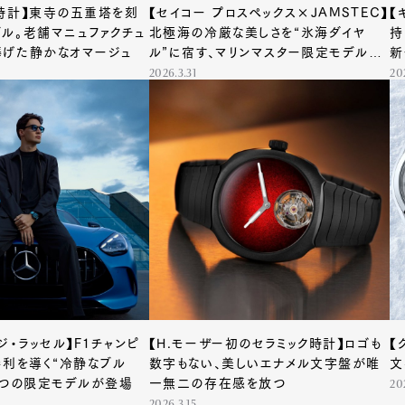
時計】東寺の五重塔を刻
【セイコー プロスペックス×JAMSTEC】
【
ル。老舗マニュファクチュ
北極海の冷厳な美しさを“氷海ダイヤ
持
捧げた静かなオマージュ
ル”に宿す、マリンマスター限定モデルが
新
登場
2026.3.31
20
ジ・ラッセル】F1チャンピ
【H.モーザー初のセラミック時計】ロゴも
【
勝利を導く“冷静なブル
数字もない、美しいエナメル文字盤が唯
文
2つの限定モデルが登場
一無二の存在感を放つ
20