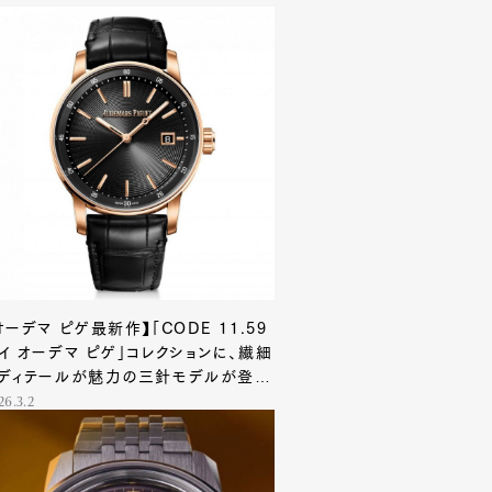
オーデマ ピゲ最新作】「CODE 11.59
イ オーデマ ピゲ」コレクションに、繊細
ディテールが魅力の三針モデルが登
！
26.3.2