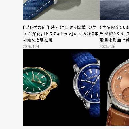
Pen Me
【ブレゲの新作時計】“見せる機構”の美
【世界限定50
学が深化。「トラディション」に見る250年
光が織りなす、
の進化と現在地
飛泉を彫金で
体
2026.4.24
2026.4.16
Pen Me