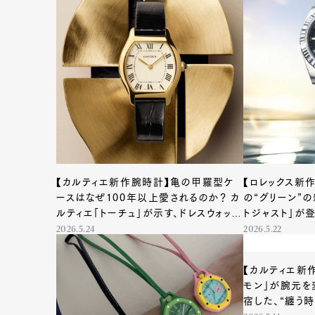
【カルティエ新作腕時計】亀の甲羅型ケ
【ロレックス新
ースはなぜ100年以上愛されるのか？ カ
の“グリーン”
ルティエ「トーチュ」が示す、ドレスウォッチ
トジャスト」が
の原点回帰
2026.5.24
2026.5.22
【カルティエ新
モン」が腕元を
宿した、“纏う