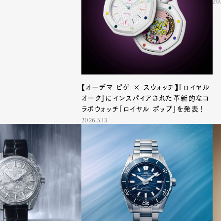
ス
20
【オーデマ ピゲ × スウォッチ】「ロイヤル
オーク」にインスパイアされた革新的なコ
ラボウォッチ「ロイヤル ポップ」を発表！
2026.5.13
Art&Design
Watch
Fashion
ourmet
Cars
Product
Culture
Lifestyle