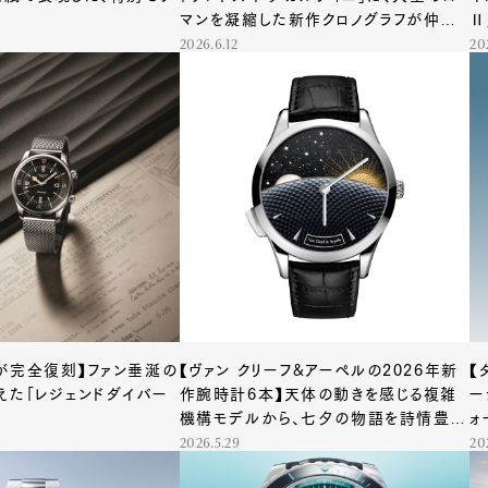
マンを凝縮した新作クロノグラフが仲間
Ⅱ
入り
2026.6.12
20
が完全復刻】ファン垂涎の
【ヴァン クリーフ&アーペルの2026年新
【
えた「レジェンドダイバー
作腕時計6本】天体の動きを感じる複雑
ー
機構モデルから、七夕の物語を詩情豊か
ォ
に表現したジュエリーウォッチまで勢揃
2026.5.29
20
い！