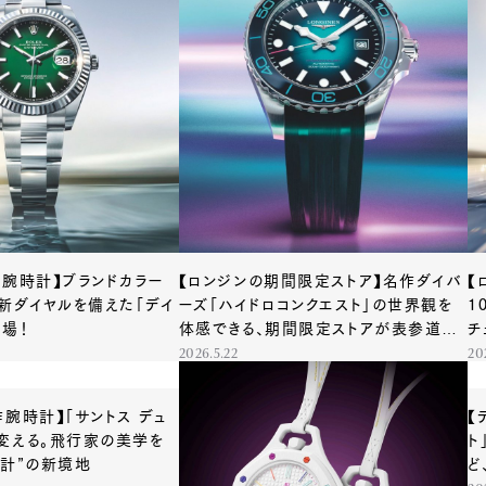
作腕時計】ブランドカラー
【ロンジンの期間限定ストア】名作ダイバ
【
の新ダイヤルを備えた「デイ
ーズ「ハイドロコンクエスト」の世界観を
1
登場！
体感できる、期間限定ストアが表参道に
チ
出現！
2026.5.22
20
作腕時計】「サントス デュ
【
変える。飛行家の美学を
ト
時計”の新境地
ど