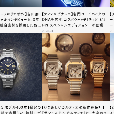
ニ・フルリエ新作】吉田麻
【ティソ×ピナレロ】名門ロードバイクの
【
ャルインタビューも、3年
DNAを宿す、コラボウォッチ「ティソ ピナ
ー
た独自素材を採用した最新
レロ スペシャルエディション」 が登場
ー
2026.7.1
20
限定モデル400本】縁起の
【いま欲しいカルティエの新作腕時計】
【
和紙で表現した、特別モデ
「サントス ドゥ カルティエ」に、大空のロ
イ