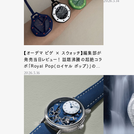
2026.5.14
【オーデマ ピゲ × スウォッチ】編集部が
発売当日レビュー！ 話題沸騰の超絶コラ
ボ「Royal Pop（ロイヤル ポップ）」の魅
力とは
2026.5.16
G