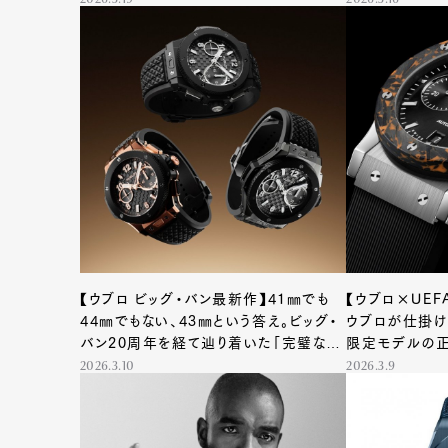
2026.3.19
2026.3.16
【ウブロ ビッグ・バン最新作】41㎜でも
【ウブロ×UEF
44㎜でもない、43㎜という答え。ビッグ・
ウブロが仕掛け
バン20周年を経て辿り着いた「完璧なバ
限定モデルの
ランス」
2026.3.10
2026.3.9