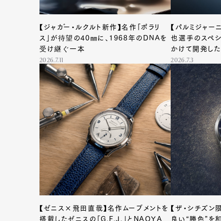
【ジャガー・ルクルト新作】名作「ポラリ
【パルミジャー
ス」が待望の40㎜に、1968年のDNAを
也選手のスペシ
受け継ぐ一本
かけて開発し
クロノグラフ
2026.7.11
2026.7.3
【ゼニス×飛田直哉】名作ムーブメントを
【ザ・シチズン
搭載したゼニスの「G.F.J.」とNAOYA
良い“勝色”を