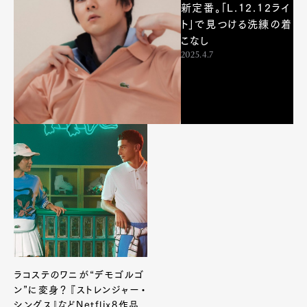
新定番。「L.12.12ライ
ト」で見つける洗練の着
こなし
2025.4.7
Art&Design
Watch
Fashion
Gourmet
Cars
Product
Culture
Lifestyle
Pen Membership
Magazine
Official Columnist
About
ラコステのワニが“デモゴルゴ
Contact
ン”に変身？ 『ストレンジャー・
シングス』などNetflix8作品