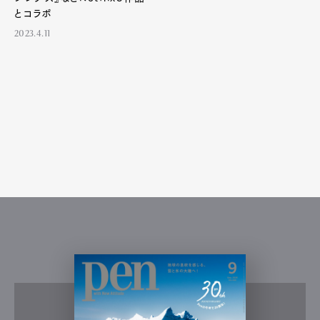
とコラボ
2023.4.11
Pen Meet
Pen international
Pen tw