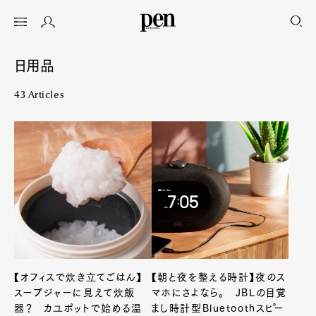
日用品
43 Articles
【オフィスで炊き立てごはん】
【朝と夜を整える時計】夜のス
スープジャーに見えて炊飯
マホにさよなら。 JBLの目覚
器？ カユポットで始める温
まし時計型Bluetoothスピー