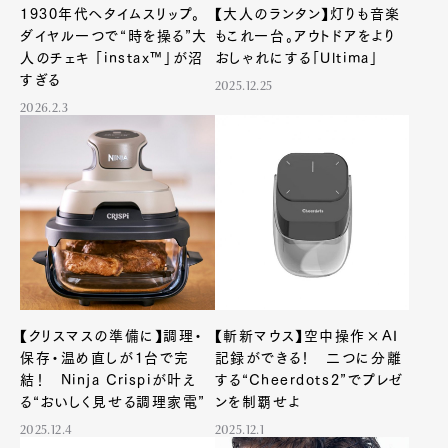
1930年代へタイムスリップ。
【大人のランタン】灯りも音楽
ダイヤル一つで“時を操る”大
もこれ一台。アウトドアをより
人のチェキ 「instax™」が沼
おしゃれにする「Ultima」
すぎる
2025.12.25
2026.2.3
【クリスマスの準備に】調理・
【斬新マウス】空中操作×AI
保存・温め直しが1台で完
記録ができる！ 二つに分離
結！ Ninja Crispiが叶え
する“Cheerdots2”でプレゼ
る“おいしく見せる調理家電”
ンを制覇せよ
2025.12.4
2025.12.1