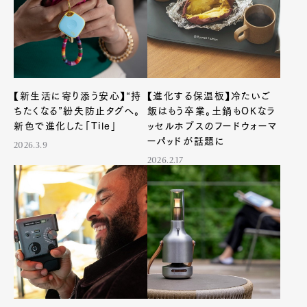
【新生活に寄り添う安心】“持
【進化する保温板】冷たいご
ちたくなる”紛失防止タグへ。
飯はもう卒業。土鍋もOKなラ
新色で進化した「Tile」
ッセルホブスのフードウォーマ
ーパッドが話題に
2026.3.9
2026.2.17