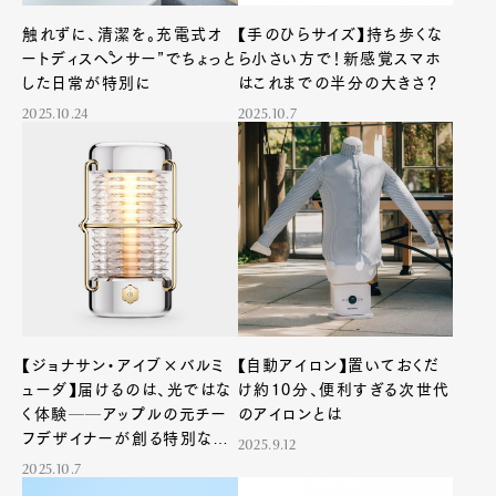
Product
Culture
Lifestyle
触れずに、清潔を。充電式オ
【手のひらサイズ】持ち歩くな
ートディスペンサー”でちょっと
ら小さい方で！新感覚スマホ
した日常が特別に
はこれまでの半分の大きさ？
2025.10.24
2025.10.7
Pen Membership
Magazine
Official Columnist
About
Contact
Pen Meet
Pen international
Pen tw
【ジョナサン・アイブ×バルミ
【自動アイロン】置いておくだ
ューダ】届けるのは、光ではな
け約10分、便利すぎる次世代
く体験──アップルの元チー
のアイロンとは
フデザイナーが創る特別な一
2025.9.12
台
2025.10.7