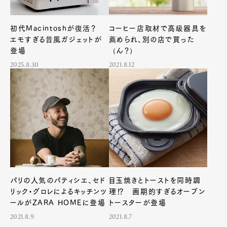
初代Macintoshが復活？
コーヒー店取材で高級器具を
エモすぎる昔風ガジェットが
薦められ、別の店で買った
登場
（ん？）
2025.8.30
2021.8.12
パリの人気のパティシエ、セド
目玉焼きとトーストを同時調
リック・グロレによるキッチンツ
理⁉ 画期的すぎるオーブン
ールがZARA HOMEに登場
トースターが登場
2021.8.9
2021.8.7