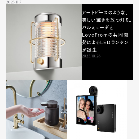
2025.11.7
アートピースのような、
美しい輝きを放つ灯り。
バルミューダと
LoveFromの共同開
発によるLEDランタン
が誕生
2025.10.28
Art&Design
Watch
Fashion
Gourmet
Cars