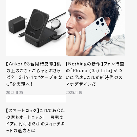
【Ankerで3台同時充電】机
【Nothingの新作】ファン待望
の上のごちゃごちゃとおさら
の「Phone (3a) Lite」がつ
ば？ 3-in-1で“ケーブルな
いに発表。これが新時代のス
し”を実現へ！
マホデザインだ
2025.11.25
2025.11.19
【スマートロック】これであなた
の家もオートロック！ 自宅の
ドアに付けるだけのスイッチボ
ットの魅力とは