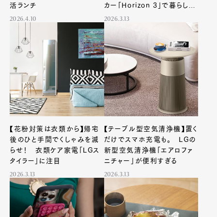
活ランチ
カー「Horizon 3」で暮らしを
変える
2026.4.10
2026.3.13
【花粉対策は衣類から】帰宅
【テーブル型空気清浄機】置く
後のひと手間でくしゃみを減
だけでスマホ充電も。 LGの
らせ！ 衣類ケア家電「LGス
新型空気清浄機「エアロファ
タイラー」に注目
ニチャー」が便利すぎる
2026.3.13
2026.3.13