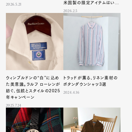
米国製の限定アイテムはいま
2026.5.21
選ぶべき一生モノ
2026.2.5
ウィンブルドンの“白”に込め
トラッドが薫る、リネン素材の
た美意識。ラルフ ローレンが
ボタンダウンシャツ3選
紡ぐ、伝統とスタイルの2025
2024.4.16
年キャンペーン
2025.7.24