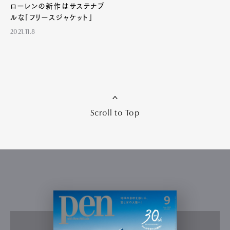
Art&Design
Watch
Fashion
ローレンの新作はサステナブ
Gourmet
Cars
ルな「フリースジャケット」
Product
Culture
Lifestyle
2021.11.8
Pen Membership
Magazine
Official Columnist
About
Contact
Scroll to Top
Pen Meet
Pen international
Pen tw