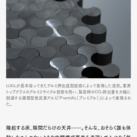
LIXILが長年培ってきたアルミ押出成型技術によって実現した造形。業界
トップクラスのアルミリサイクル技術を用い、製造時のCO₂排出量を大幅に
削減する循環型低炭素アルミ「PremiAL（プレミアル）」によって表現され
た。
隆起する床、隙間だらけの天井――。そんな、おそらく誰も体