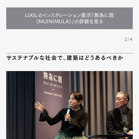
LIXILのインスタレーション展示「無為に斑
（MUINIMULA）」の詳細を見る
Art&Design
Watch
Fashion
Gourmet
Cars
2/4
Product
Culture
Lifestyle
サステナブルな社会で、建築はどうあるべきか
Pen Membership
Magazine
Official Columnist
About
Contact
Pen Meet
Pen international
Pen tw