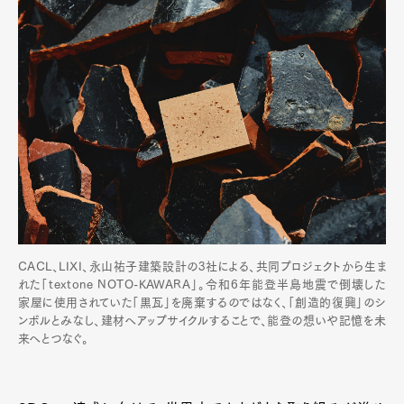
CACL、LIXI、永山祐子建築設計の3社による、共同プロジェクトから生ま
れた「textone NOTO-KAWARA」。令和6年能登半島地震で倒壊した
家屋に使用されていた「黒瓦」を廃棄するのではなく、「創造的復興」のシ
ンボルとみなし、建材へアップサイクルすることで、能登の想いや記憶を未
来へとつなぐ。