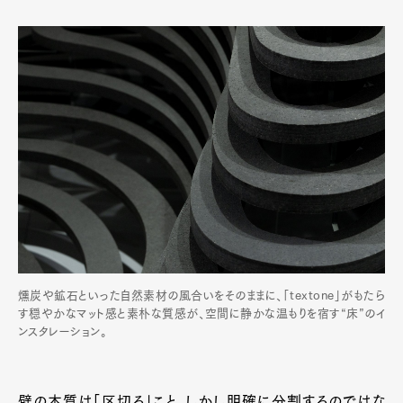
燻炭や鉱石といった自然素材の風合いをそのままに、「textone」がもたら
す穏やかなマット感と素朴な質感が、空間に静かな温もりを宿す“床”のイ
ンスタレーション。
壁の本質は「区切る」こと。しかし明確に分割するのではな