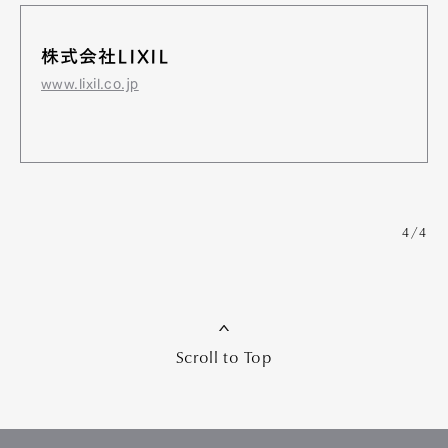
株式会社LIXIL
www.lixil.co.jp
4/4
Scroll to Top