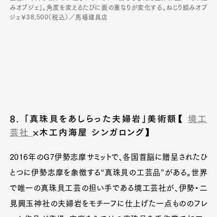
みオブジェ」。角度を変えるたびに面の重なりが変化する。ねじり組みオブ
ジェ￥38,500（税込）／馬場建具店
8. 「真珠貝をあしらった夫婦岩」美術額【
境工
芸社
×木工内海屋 シンガロング】
2016年のG7伊勢志摩サミットで、各国首脳に贈呈されたひ
とつに伊勢志摩を象徴する“真珠貝の工芸品”がある。世界
で唯一の真珠貝工芸の担い手である境工芸社が、伊勢・二
見興玉神社の夫婦岩をモチーフに仕上げた一点もののフレ