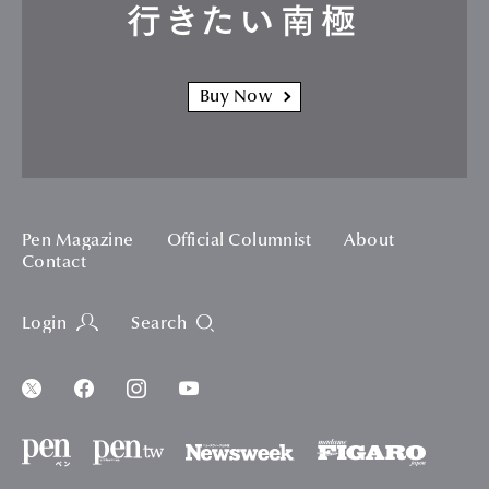
行きたい南極
Buy Now
Pen Magazine
Official Columnist
About
Contact
Login
Search