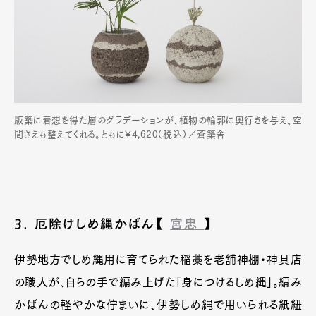
版築に着想を得た層のグラデーションが、植物の輪郭に奥行きを与え、空
間さえも整えてくれる。ともに¥4,620（税込）／蒼築舎
3. 厄除けしめ縄かばん【
宮忠
】
伊勢地方でしめ縄用に育てられた稲藁を老舗神棚・神具店
の職人が、自らの手で編み上げた「身につけるしめ縄」。編み
かばんの軽やかな佇まいに、伊勢しめ縄で用いられる紙紐