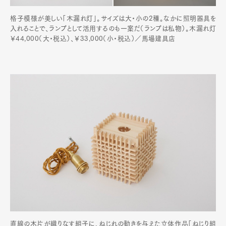
格子模様が美しい「木漏れ灯」。サイズは大・小の2種。なかに照明器具を
入れることで、ランプとして活用するのも一案だ（ランプは私物）。木漏れ灯
￥44,000（大・税込）、￥33,000（小・税込）／馬場建具店
直線の木片が織りなす組子に、ねじれの動きを与えた立体作品「ねじり組