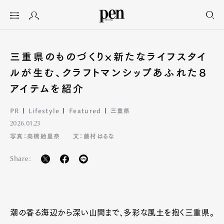
三重県のものづくり×新たなライフスタイ
ルが生む、クラフトマンシップあふれた８
アイテムを紹介
PR
Lifestyle
Featured
三重県
2026.01.23
写真：高橋絵里奈
文：藤村はるな
Share:
潮の香る海辺から深い山間まで、多彩な風土を抱く三重県。