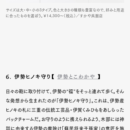
サイズは大・中・小の3タイプ。色と大きさの種類も豊富なので、好みと用途
に合ったものを選ぼう。￥14,300〜（税込）／すかや呉服店
Art&Design
Watch
Fashion
6. 伊勢ヒノキ守り【
伊勢とこわかや
】
Gourmet
Cars
Product
Culture
Lifestyle
日々の鞄に取り付けて、伊勢の“福”をそっと連れて歩く。そん
な発想から生まれたのが「伊勢ヒノキ守り」。これは、伊勢産
ヒノキの札に三重の伝統工芸品・伊賀くみひもをあしらった
Pen Membership
Magazine
バックチャームだ。お守りのように携えられるよう、木部には神
Official Columnist
About
話に由来する伊勢の魔除け「蘇民将来子孫家」の意匠を施
Contact