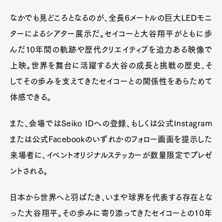
なかでも見どころとなるのが、全長6メートルの巨大LEDモニ
ターによるシアター展示だ。セイコーと大谷翔平がともに歩
んだ10年間の軌跡や歴代クリエイティブを迫力ある映像で
上映。世界を舞台に活躍する大谷の成長と挑戦の歴史、そ
してその歩みを支えてきたセイコーとの関係性をあらためて
体感できる。
また、会場ではSeiko IDへの登録、もしくは公式Instagram
Art&Design
Watch
Fashion
Gourmet
Cars
または公式Facebookのいずれかのフォロー画面を提示した
Product
Culture
Lifestyle
来場者に、イベントオリジナルステッカーが数量限定でプレゼ
ントされる。
日本から世界へと羽ばたき、いまや球界を代表する存在とな
Pen Membership
Magazine
Official Columnist
About
った大谷翔平。その歩みに寄り添ってきたセイコーとの10年