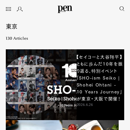
東京
130 Articles
【セイコーと大谷翔平】
ともに歩んだ10年を振
り返る、特別イベント
「SHO-ism Seiko |
Shohei Ohtani -
10 Years Journey」
が東京・大阪で開催！
2026.6.26