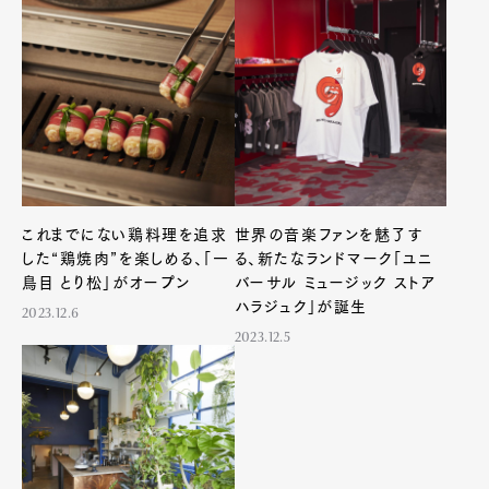
Pen Meet
Pen international
Pen tw
これまでにない鶏料理を追求
世界の音楽ファンを魅了す
した“鶏焼肉”を楽しめる、「一
る、新たなランドマーク「ユニ
鳥目 とり松」がオープン
バーサル ミュージック ストア
ハラジュク」が誕生
2023.12.6
2023.12.5