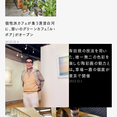
個性派カフェが集う清澄白河
に、憩いのグリーンカフェ「ル・
ボア」がオープン
2023.12.4
有田焼の技法を用い
た、唯一無二の色彩を
楽しむ陶彩画の魅力と
は。草場一壽の個展が
東京で開催
2023.12.1