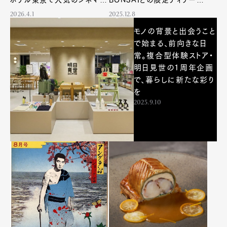
ダイニング「ル・プチシェフ」の
カクテルを展開！
2026.4.1
2025.12.8
新章がスタート！
モノの背景と出会うこと
で始まる、前向きな日
常。複合型体験ストア・
明日見世の1周年企画
で、暮らしに新たな彩り
を
2025.9.10