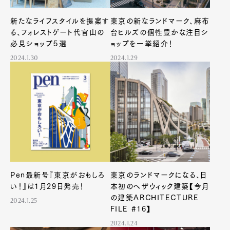
新たなライフスタイルを提案す
東京の新なランドマーク、麻布
る、フォレストゲート代官山の
台ヒルズの個性豊かな注目シ
必見ショップ５選
ョップを一挙紹介！
2024.1.30
2024.1.29
Art&Design
Watch
Fashion
Gourmet
Cars
Product
Culture
Lifestyle
Pen Membership
Magazine
Pen最新号『東京がおもしろ
東京のランドマークになる、日
Official Columnist
About
い！』は1月29日発売！
本初のヘザウィック建築【今月
Contact
の建築ARCHITECTURE
2024.1.25
FILE #16】
2024.1.24