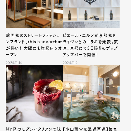
韓国発のストリートファッショ
ピエール・エルメが京都発ド
ンブランド、thisisneverthat
ライジンとのコラボを発表。東
が熱い！ 大阪にも旗艦店をオ
京、京都にて3日限りのポップ
ープン
アップバーを開催！
2024.11.14
2024.11.2
NY発のモダンイタリアンで味
【小山薫堂の湯道百選】第九