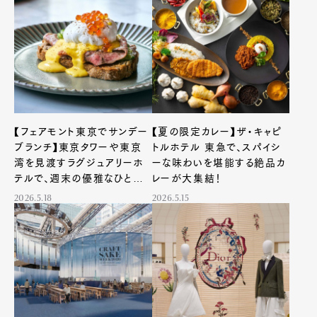
【フェアモント東京でサンデー
【夏の限定カレー】ザ・キャピ
ブランチ】東京タワーや東京
トルホテル 東急で、スパイシ
湾を見渡すラグジュアリーホ
ーな味わいを堪能する絶品カ
テルで、週末の優雅なひととき
レーが大集結！
を
2026.5.18
2026.5.15