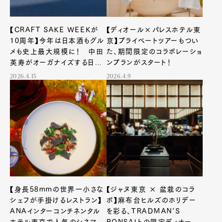
【CRAFT SAKE WEEKが
【ディオール×パレスホテル東
10周年】今年は日本酒もグル
京】プライベートツアーもつい
メも史上最大規模に！ 中田
た、期間限定のコラボレーショ
英寿がオーガナイズする日本
ンプランがスタート！
食文化の祭典がまもなく開催
2026.4.15
2026.4.9
【身長58mmの世界一小さな
【ジャヌ東京 × 盆栽のコラ
シェフが手掛けるレストラン】
ボ】麻布台ヒルズのホリデー
ANAインターコンチネンタル
を彩る、TRADMAN’S
ホテル東京で人気のシネマ・
BONSAIとの限定ディナーや