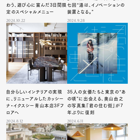
わう、遊び心に富んだ3日間限
七回“湯は、イノベーションの
定のスペシャルメニュー
装置となる。”
2024.10.22
2024.9.28
自分らしいインテリアの実現
35人の女優たちと東京の“あ
に、リニューアルしたカッシー
の頃”に出会える、奥山由之
ナ・イクスシー青山本店3Fフ
の写真集『君の住む街』が7
ロアへ
年ぶりに復刻
2024.8.12
2024.6.11