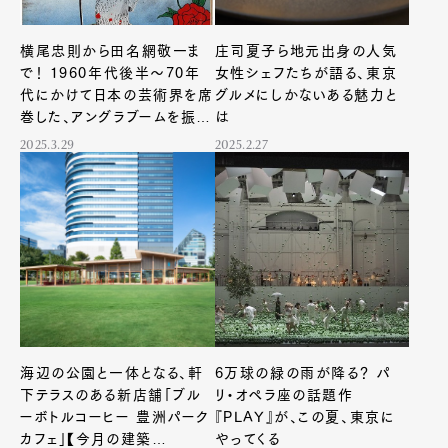
横尾忠則から田名網敬一ま
庄司夏子ら地元出身の人気
で！ 1960年代後半〜70年
女性シェフたちが語る、東京
代にかけて日本の芸術界を席
グルメにしかないある魅力と
巻した、アングラブームを振り
は
返る
2025.3.29
2025.2.27
海辺の公園と一体となる、軒
6万球の緑の雨が降る？ パ
下テラスのある新店舗「ブル
リ・オペラ座の話題作
ーボトルコーヒー 豊洲パーク
『PLAY』が、この夏、東京に
カフェ」【今月の建築
やってくる