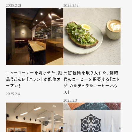
ARCHITECTURE FILE
2025.2.21
2025.2.12
#29】
ニューヨーカーを唸らせた、絶
蒸留技術を取り入れた、新時
品うどん店「ハノン」が凱旋オ
代のコーヒーを提案する「エト
ープン！
ザ カルチュラルコーヒーハウ
ス」
2025.2.4
2025.2.3