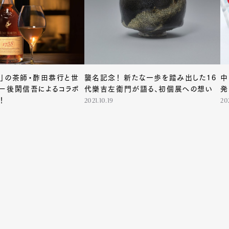
et
Pen international
Pen tw
」の茶師・酢田恭行と世
襲名記念！ 新たな一歩を踏み出した16
中
ー後閑信吾によるコラボ
代樂吉左衞門が語る、初個展への想い
発
！
2021.10.19
202