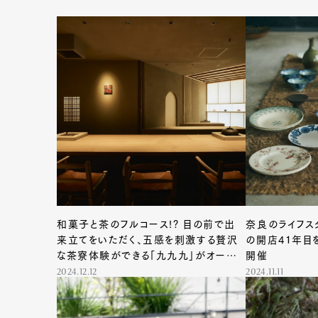
和菓子と茶のフルコース!? 目の前で出
奈良のライフス
来立てをいただく、五感を刺激する贅沢
の開店41年目
な茶寮体験ができる「九九九」がオープ
開催
ン
2024.12.12
2024.11.11