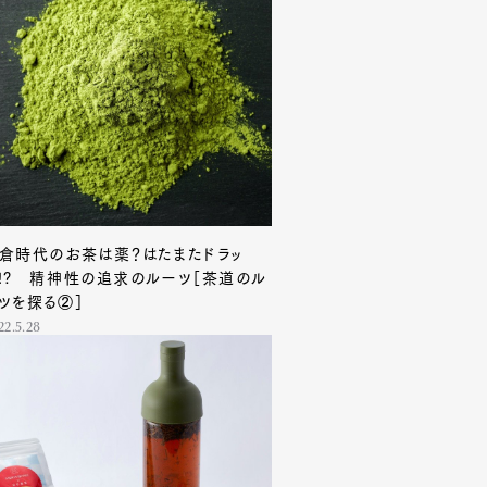
倉時代のお茶は薬？はたまたドラッ
!? 精神性の追求のルーツ［茶道のル
ツを探る②］
22.5.28
Contact