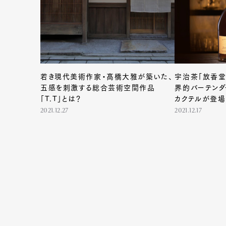
Pen Me
若き現代美術作家・髙橋大雅が築いた、
宇治茶「放香堂
五感を刺激する総合芸術空間作品
界的バーテンダ
「T.T」とは？
カクテルが登場
2021.12.27
2021.12.17