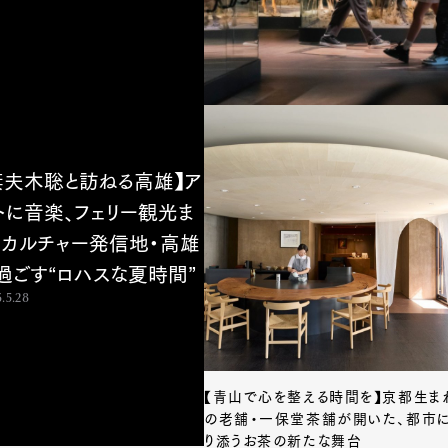
妻夫木聡と訪ねる高雄】ア
トに音楽、フェリー観光ま
、カルチャー発信地・高雄
過ごす“ロハスな夏時間”
.5.28
【青山で心を整える時間を】京都生ま
の老舗・一保堂茶舗が開いた、都市
り添うお茶の新たな舞台