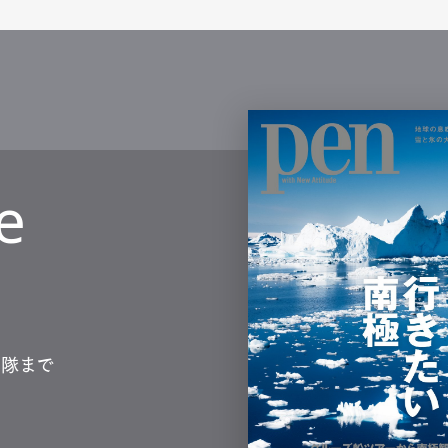
e
測隊まで