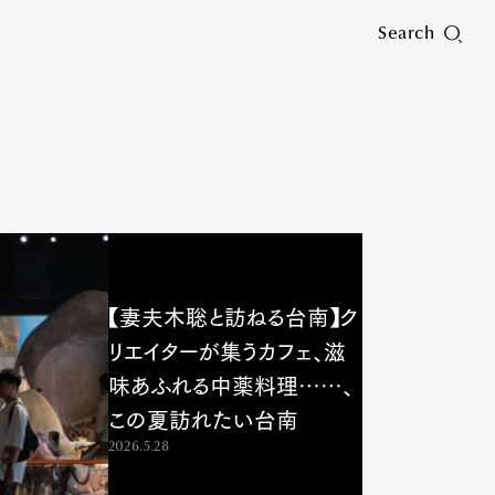
Search
【妻夫木聡と訪ねる台南】ク
リエイターが集うカフェ、滋
味あふれる中薬料理……、
この夏訪れたい台南
2026.5.28