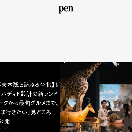
妻夫木聡と訪ねる台北】ザ
・ハディド設計の新ランド
ークから最旬グルメまで、
いま行きたい」見どころ一
公開
.5.28