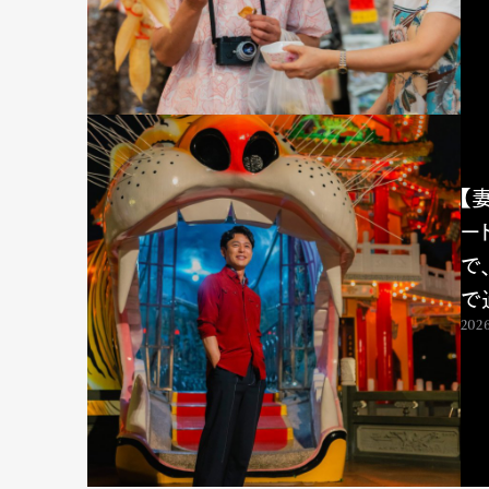
【
ー
で
で
2026