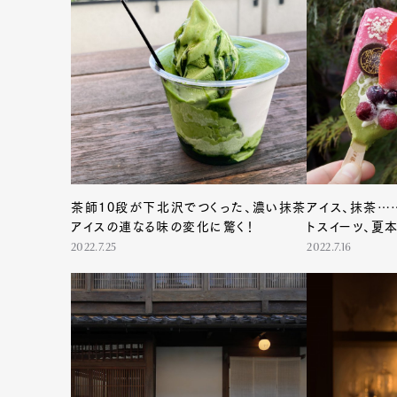
茶師10段が下北沢でつくった、濃い抹茶
アイス、抹茶…
G
アイスの連なる味の変化に驚く！
トスイーツ、夏
2022.7.25
2022.7.16
Pen Me