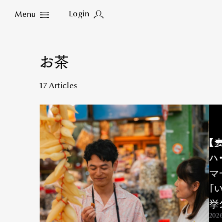
Login
Menu
Close
お茶
17 Articles
【
ハ
マ
「
挙
2026