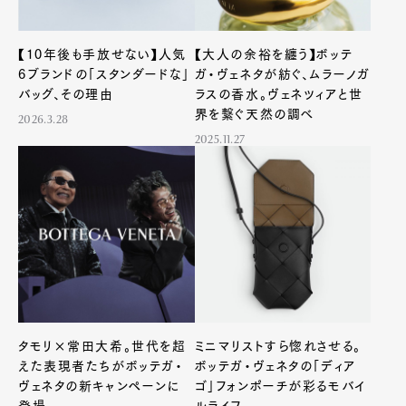
【10年後も手放せない】人気
【大人の余裕を纏う】ボッテ
6ブランドの「スタンダードな」
ガ・ヴェネタが紡ぐ、ムラーノガ
バッグ、その理由
ラスの香水。ヴェネツィアと世
界を繋ぐ天然の調べ
2026.3.28
2025.11.27
タモリ×常田大希。世代を超
ミニマリストすら惚れさせる。
えた表現者たちがボッテガ・
ボッテガ・ヴェネタの「ディア
ヴェネタの新キャンペーンに
ゴ」フォンポーチが彩るモバイ
登場
ルライフ