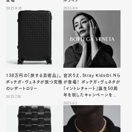
2025.8.18
2025.8.8
138万円の「旅する芸術品」。
宮沢りえ、Stray KidsのI.Nら
ボッテガ・ヴェネタが放つ究極
が登場！ ボッテガ・ヴェネタが
のレザートロリー
「イントレチャート」誕生50周
年を祝したキャンペーンを発
2025.7.18
表
2025.6.5