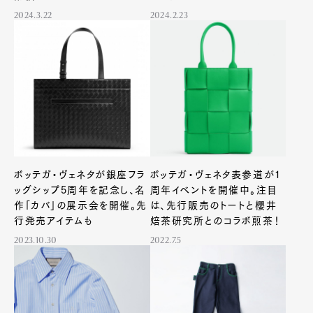
2024.3.22
2024.2.23
ボッテガ・ヴェネタが銀座フラ
ボッテガ・ヴェネタ表参道が1
ッグシップ5周年を記念し、名
周年イベントを開催中。注目
作「カバ」の展示会を開催。先
は、先行販売のトートと櫻井
行発売アイテムも
焙茶研究所とのコラボ煎茶！
2023.10.30
2022.7.5