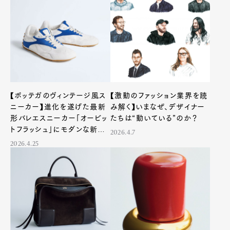
【ボッテガのヴィンテージ風ス
【激動のファッション業界を読
ニーカー】進化を遂げた最新
み解く】いまなぜ、デザイナー
形バレエスニーカー「オービッ
たちは“動いている”のか？
トフラッシュ」にモダンな新色
2026.4.7
が登場
2026.4.25