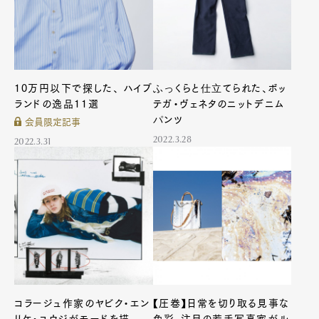
10万円以下で探した、 ハイブ
ふっくらと仕立てられた、ボッ
ランドの逸品11選
テガ・ヴェネタのニットデニム
パンツ
会員限定記事
2022.3.28
2022.3.31
コラージュ作家のヤビク・エン
【圧巻】日常を切り取る見事な