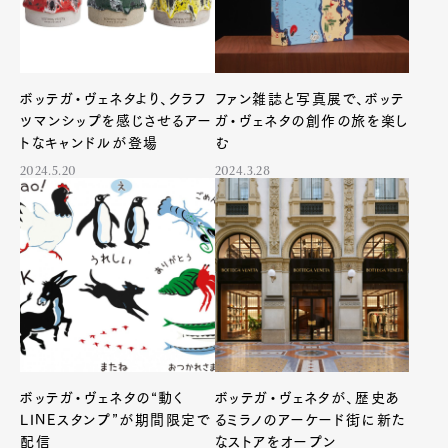
Art&Design
Watch
Fashion
Gourmet
Cars
Product
Culture
Lifestyle
ボッテガ・ヴェネタより、クラフ
ファン雑誌と写真展で、ボッテ
ツマンシップを感じさせるアー
ガ・ヴェネタの創作の旅を楽し
トなキャンドルが登場
む
Pen Membership
Magazine
2024.5.20
2024.3.28
Official Columnist
About
Contact
Pen Meet
Pen international
Pen tw
ボッテガ・ヴェネタの“動く
ボッテガ・ヴェネタが、歴史あ
LINEスタンプ”が期間限定で
るミラノのアーケード街に新た
配信
なストアをオープン