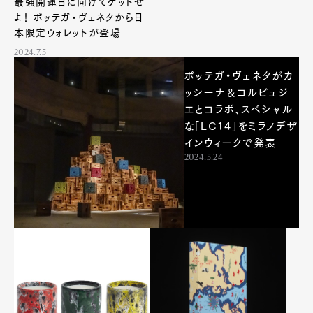
最強開運日に向けてゲットせ
よ！ ボッテガ・ヴェネタから日
本限定ウォレットが登場
2024.7.5
ボッテガ・ヴェネタがカ
ッシーナ＆コルビュジ
エとコラボ、スペシャル
な「LC14」をミラノデザ
インウィークで発表
2024.5.24