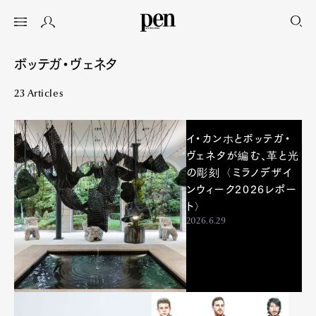
ボッテガ・ヴェネタ
23 Articles
イ・カンホとボッテガ・
ヴェネタが編む、革と光
の彫刻〈ミラノデザイ
ンウィーク2026レポー
ト〉
2026.6.29