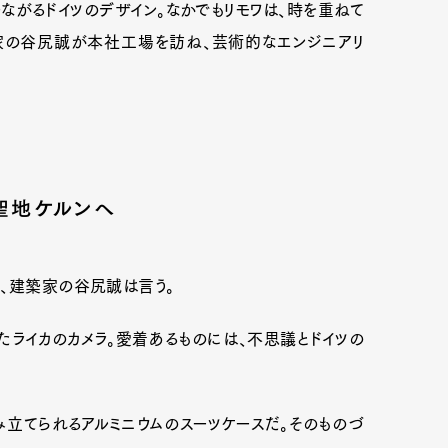
がるドイツのデザイン。なかでもリモワは、時を重ねて
家の谷尻誠が本社工場を訪ね、芸術的なエンジニアリ
聖地ケルンへ
、建築家の谷尻誠は言う。
Art&Design
Watch
Fashion
たライカのカメラ。愛着あるものには、不思議とドイツの
ourmet
Cars
Product
Culture
立てられるアルミニウムのスーツケースだ。そのものづ
Lifestyle