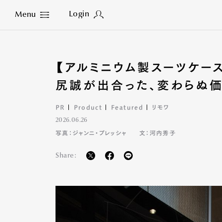
Login
Menu
Close
【アルミニウム製スーツケー
尻誠が出合った、変わらぬ
PR
Product
Featured
リモワ
2026.06.26
写真：ジャンニ・プレッシャ
文：河内秀子
Share: