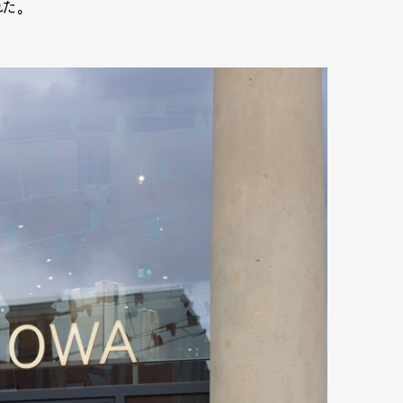
れた。
mbership
Magazine
Official Columnist
About
et
Pen international
Pen tw