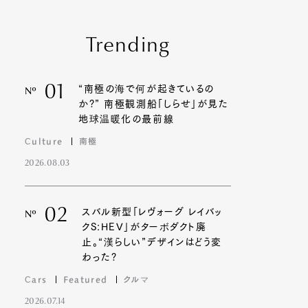
Trending
01
“南極の海で何が起きているの
Nº
か?” 南極観測船「しらせ」が見た
地球温暖化の最前線
Culture
南極
2026.08.03
02
スバル新型「レヴォーグ レイバッ
Nº
クS:HEV」がターボダクト廃
止。“漢らしい”デザインはどう変
わった?
Cars
Featured
クルマ
2026.07.14