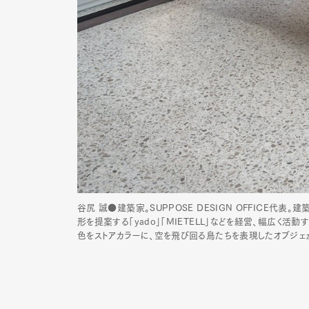
谷尻 誠●建築家。SUPPOSE DESIGN OFFICE代
形を提案する「yado」「MIETELL」などを経営、幅広
色をストアカラーに、空を飛び回る鳥たちを表現したオブジェ