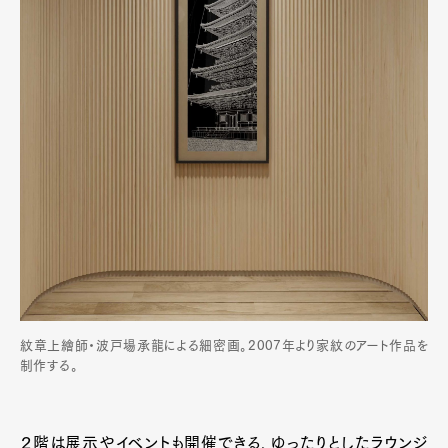
Art&Design
Watch
Fashion
Gourmet
Cars
Product
Culture
Lifestyle
Pen Membership
Magazine
紋章上繪師・波戸場承龍による細密画。2007年より家紋のアート作品を
Official Columnist
About
制作する。
Contact
２階は展示やイベントも開催できる、ゆったりとしたラウンジ