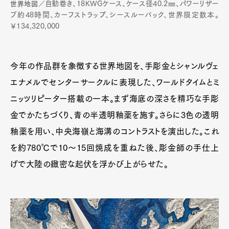
自動巻き、18KWGケース、ケース径40.2㎜、パワーリザー
世界地図
／
ブ約48時間、カーフストラップ、シースルーバック、世界限定数本。
￥134,320,000
今年の作品群を象徴する世界地図を、手彫金とシャンルヴェ
エナメルでセンターサークルに表現した、ワールドタイムとミ
ニッツリピーター搭載の一本。まず海底の深さを精巧な手彫
金でかたちづくり、青の半透明釉薬を施す。さらに3色の透明
釉薬を用い、中央海嶺と海溝のコントラストを演出した。これ
を約780℃で10〜15回焼成を重ねた後、彫金師の手仕上
げで大陸の緻密な起伏を浮かび上がらせた。