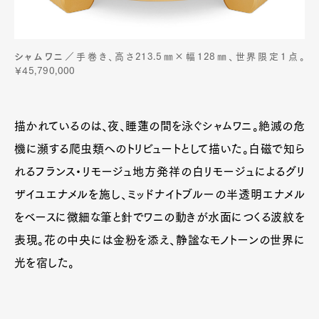
シャムワニ
／手巻き、高さ213.5㎜×幅128㎜、世界限定1点。
￥45,790,000
描かれているのは、夜、睡蓮の間を泳ぐシャムワニ。絶滅の危
機に瀕する爬虫類へのトリビュートとして描いた。白磁で知ら
れるフランス・リモージュ地方発祥の白リモージュによるグリ
ザイユエナメルを施し、ミッドナイトブルーの半透明エナメル
をベースに微細な筆と針でワニの動きが水面につくる波紋を
表現。花の中央には金粉を添え、静謐なモノトーンの世界に
光を宿した。