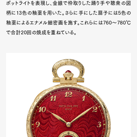
ポットライトを表現し、金線で枠取りした踊り手や聴衆の図
柄に13色の釉薬を用いた。さらに手にした扇子には5色の
釉薬によるエナメル細密画を施す。これらには760〜780℃
で合計20回の焼成を重ねている。
Art&Design
Watch
Fashion
Gourmet
Cars
Product
Culture
Lifestyle
Pen Membership
Magazine