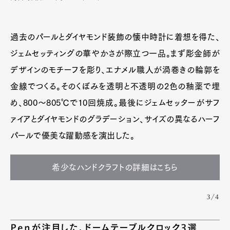
過去のパールとダイヤモンド装飾の懐中時計に着想を得た、
ジェムセッティングの華やかさが際立つ一品。まず彫金師が
デザインのモチーフを彫り、エナメル職人が渦巻きの輪郭を
金線でつくる。そのくぼみを透明と不透明の2色の釉薬で埋
め、800〜805℃で10回焼成。最後にジェムセッターがサフ
ァイアとダイヤモンドのグラデーション、サイズの異なるハーフ
パールで優美な躍動感を演出した。
希少なハンドクラフトの詳細はこちら
3/4
Penが注目した、ドームテーブルクロック3選