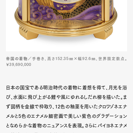
帝国の着物
／手巻き、高さ152.35㎜×幅92.6㎜、世界限定数点。
￥39,690,000
日本の国宝である明治時代の着物に着想を得て、月光を浴
び、水面に飛び上がる鯉や風にゆれるしだれ柳を描いた。ま
ず図柄を金線で枠取り、12色の釉薬を用いたクロワゾネエナ
メルと5色のエナメル細密画で美しい紫色のグラデーション
となめらかな着物のニュアンスを表現。さらにパイヨネエナメ