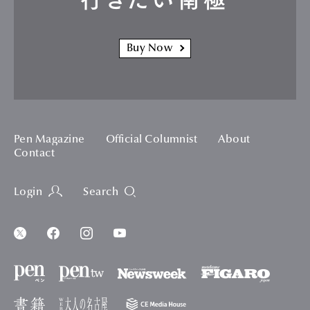
Buy Now
Pen Magazine
Official Columnist
About
Contact
Login
Search