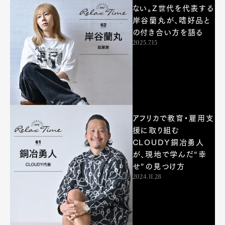
ない。Z世代を代表する
岸谷蘭丸が、嗜好品と
の付き合い方を語る
2025.7.15
アフリカで教育・雇用支
援に取り組む
CLOUDY銅冶勇人
が、現地で学んだ“幸
せ”の見つけ方
2024.11.28