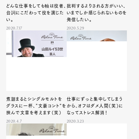
Art&Design
Watch
Fashion
どんな仕事をしても軸は役者、
批判するよりされる方がいい、
Gourmet
Cars
台詞にこだわって役を演じた
いまでしか感じられないものを
い。
発信したい。
Product
Culture
Lifestyle
2020.7.17
2020.5.29
Pen Membership
Magazine
Official Columnist
About
Contact
Pen Meet
煮詰まるとシングルモルトを
仕事にずっと集中してしまう
グラスに一杯、”文豪コント”を
から、オフはダメ人間（笑）に
Pen international
Pen tw
挟んで文章を考えます（笑）
なってストレス解消！
2020.4.7
2020.3.23