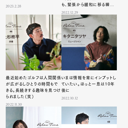
も、緊張から緩和に移る瞬間
2023.2.28
だと思います。
2022.12.29
最近始めたゴルフは人間関係
いまは情報を常にインプットし
が広がるしひとりの時間もで
ていたい。ほっと一息は10年
きる。長続きする趣味を見つけ
後に
られました（笑）
2022.10.12
2022.11.30