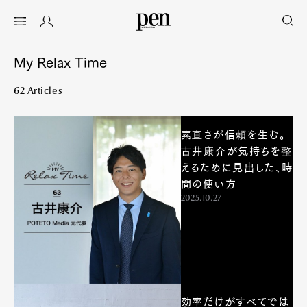
My Relax Time
62 Articles
素直さが信頼を生む。
古井康介が気持ちを整
えるために見出した、時
間の使い方
2025.10.27
効率だけがすべてでは