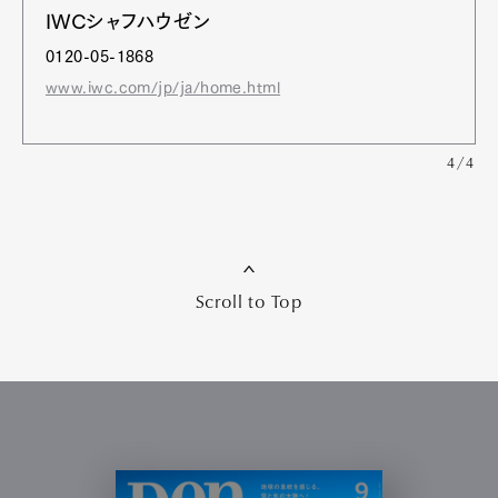
IWCシャフハウゼン
0120-05-1868
www.iwc.com/jp/ja/home.html
4/4
Scroll to Top