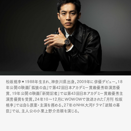
松坂桃李⚫︎1988年生まれ、神奈川県出身。2009年に俳優デビュー。18
年公開の映画『孤狼の血』で第42回日本アカデミー賞最優秀助演男優
賞、19年公開の映画『新聞記者』では第43回日本アカデミー賞最優秀主
演男優賞を受賞。24年10〜12月にWOWOWで放送された『月刊 松坂
桃李』では自ら原案・主演を務める。27年のNHK大河ドラマ『逆賊の幕
臣』では、主人公の小栗上野介忠順を演じる。