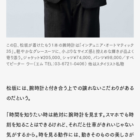
Art&Design
Watch
Fashion
Gourmet
Cars
Product
Culture
Lifestyle
この日、松坂が着けたもう１本の腕時計は「インヂュニア・オートマティック
35」。軽やかなグレースーツに、小ぶりなサイズ感と控えめな輝きが品よく
寄り添う。ジャケット¥205,000、シャツ¥74,000、パンツ¥98,000／すべ
Pen Membership
Magazine
てピーター ウー（エム TEL：03-6721-0406） 他はスタイリスト私物
Official Columnist
About
Contact
松坂には、腕時計と付き合う上での譲れないこだわりがある
のだという。
Pen Meet
「時間を知りたい時は絶対に腕時計を見ます。スマホでも時
Pen international
Pen tw
刻を知ることはできるけれど、それだと仕草がきれいじゃない
気がするから。時を見る動作には、動きそのものの美しさが