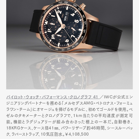
パイロット・ウォッチ・パフォーマンス・クロノグラフ 41
／IWCが公式エン
ジニアリングパートナーを務める「メルセデスAMG・ペトロナス・フォーミュ
ラワン・チーム」にオマージュを捧げるモデルに、初めてゴールドを使用。ベ
ゼルのタキメーターとクロノグラフで、１km当たりの平均速度が測定可
能。機能とラグジュアリーが組み合わさった極上の一本だ。自動巻き、
18KRGケース、ケース径41㎜、パワーリザーブ約46時間、シースルーバッ
ク、ラバーストラップ、10気圧防水。￥4,108,500