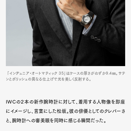
「インヂュニア・オートマティック 35」はケースの厚さがわずか9.4㎜。サテ
ンとポリッシュの異なる仕上げで光を美しく反射する。
IWCの２本の新作腕時計に対して、着用する人物像を即座
にイメージし、言葉にした松坂。彼の俳優としてのクレバーさ
と、腕時計への審美眼を同時に感じる瞬間だった。