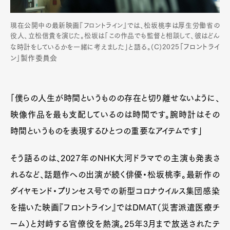
現在公開中の最新映画『フロントライン』では、松坂桃李は厚生労働省の
役人、立松信貴を演じた。松坂は「この作品でも監督と相談して、彼はどん
「フロントライ
な時計をしているかを一緒に考えました」と語る。(C)2025
ン」製作委員会
「僕らの人生が時間というものの存在と切り離せないように、
映像作品を最も支配しているのは時間です。腕時計はその
時間というものを表現するひとつの重要なアイテムです」
そう語るのは、2027年のNHK大河ドラマでの主演も発表さ
れるなど、話題作への出演が続く俳優・松坂桃李。最新作の
ダイヤモンド・プリンセス号での新型コロナウイルス集団感染
を描いた映画『フロントライン』ではDMAT（災害派遣医療チ
ーム）と対峙する官僚役を熱演。25年3月まで放送されたテ