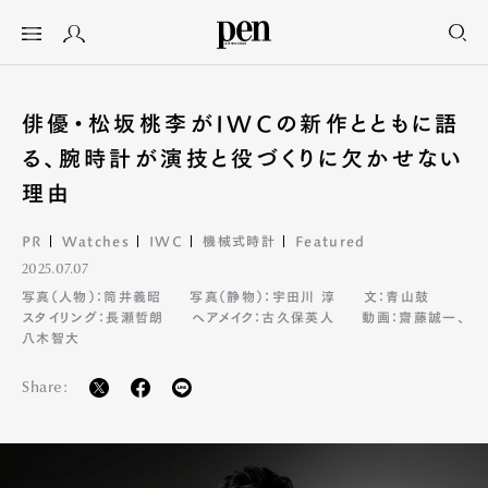
俳優・松坂桃李がIWCの新作とともに語
る、腕時計が演技と役づくりに欠かせない
理由
PR
Watches
IWC
機械式時計
Featured
2025.07.07
写真（人物）：筒井義昭
写真（静物）：宇田川 淳
文：青山鼓
スタイリング：長瀬哲朗
ヘアメイク：古久保英人
動画：齋藤誠一、
八木智大
Share: