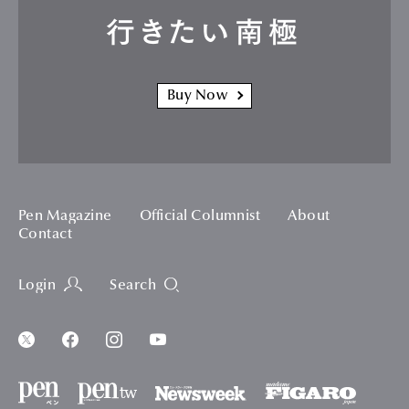
行きたい南極
Buy Now
Pen Magazine
Official Columnist
About
Contact
Login
Search