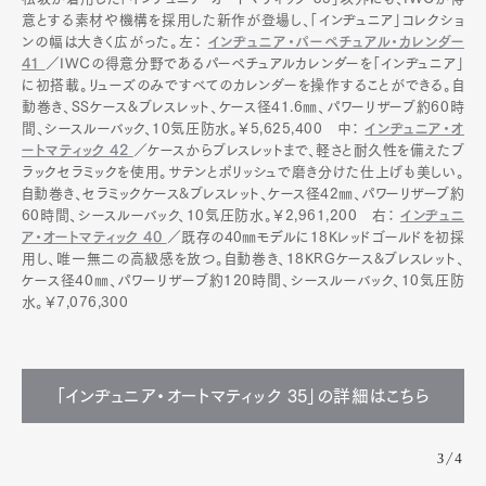
意とする素材や機構を採用した新作が登場し、「インヂュニア」コレクショ
ンの幅は大きく広がった。左：
インヂュニア・パーペチュアル・カレンダー
41
／IWCの得意分野であるパーペチュアルカレンダーを「インヂュニア」
に初搭載。リューズのみですべてのカレンダーを操作することができる。自
動巻き、SSケース&ブレスレット、ケース径41.6㎜、パワーリザーブ約60時
間、シースルーバック、10気圧防水。￥5,625,400 中：
インヂュニア・オ
ートマティック 42
／ケースからブレスレットまで、軽さと耐久性を備えたブ
ラックセラミックを使用。サテンとポリッシュで磨き分けた仕上げも美しい。
自動巻き、セラミックケース&ブレスレット、ケース径42㎜、パワーリザーブ約
60時間、シースルーバック、10気圧防水。￥2,961,200 右：
インヂュニ
ア・オートマティック 40
／既存の40㎜モデルに18Kレッドゴールドを初採
用し、唯一無二の高級感を放つ。自動巻き、18KRGケース&ブレスレット、
ケース径40㎜、パワーリザーブ約120時間、シースルーバック、10気圧防
水。￥7,076,300
「インヂュニア・オートマティック 35」の詳細はこちら
3/4