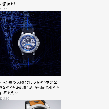
の招待も！
24.3.2
Penが薦める腕時計、今月の3本】“型
りなダイヤル配置”が、圧倒的な個性と
在感を放つ
22.3.30