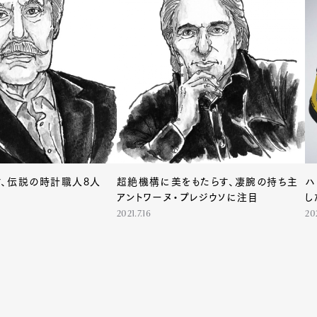
Art&Design
Watch
Fashion
ourmet
Cars
Product
Culture
Lifestyle
mbership
Magazine
Official Columnist
About
、伝説の時計職人8人
超絶機構に美をもたらす、凄腕の持ち主
ハ
アントワーヌ・プレジウソに注目
し
2021.7.16
202
et
Pen international
Pen tw