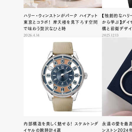
ハリー・ウィンストンがパーク ハイアット
【独創的なハリ
東京とコラボ！ 摩天楼を見下ろす空間
から学ぶ】ダイ
で味わう贅沢なひと時
構と前衛デザイ
2026.4.14
2025.12.13
内部構造を美しく魅せる！ スケルトンダ
永遠の愛を最高
イヤルの腕時計4選
ンストン202