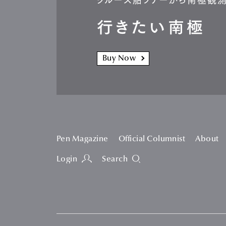
行きたい南極
Buy Now
Pen Magazine
Official Columnist
About
Login
Search