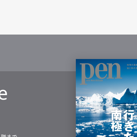
e
測隊まで