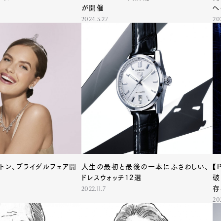
が開催
へ
2024.5.27
20
ストン、ブライダルフェア開
人生の最初と最後の一本にふさわしい、
【
ドレスウォッチ12選
破
存
2022.11.7
20