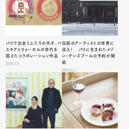
パリで出会うふたりの天才、バ
伝説のアーティストの世界に
スキアとウォーホルの世代を
没入! パリに生まれたメゾ
超えたコラボレーション作品
ン・ゲンズブールの予約が開
始
2023.7.3
2023.6.3