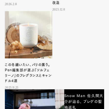
改造
2026.2.8
2025.12.8
この冬纏いたい、パリの薫り。
Pen編集部が選ぶ「ソルフェ
リーノ」のフレグランスとキャン
ドル4選
2025.11.25
Snow Man 佐久間大
介が辿る、 ブレゲの聖
地巡礼