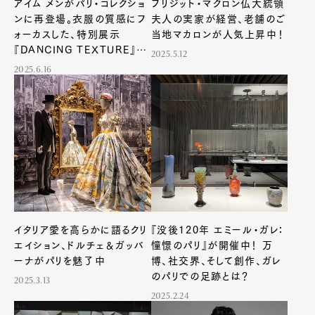
アイム メンがパリ・コレクショ
ブリジット・マクロン仏大統領
ンに再登場。衣服の質感にフ
夫人の実家が経営、老舗のご
ォーカスした、特別展示
当地マカロンが人気上昇中！
『DANCING TEXTURE』も
2025.5.12
開催
2025.6.16
イタリア愛を高らかに語るクリ
『没後120年 エミール・ガレ：
エイション、ドルチェ＆ガッバ
憧憬のパリ』が開催中！ 万
ーナがパリを魅了中
博、社交界、そして創作、ガレ
のパリでの足跡とは？
2025.3.13
2025.2.24