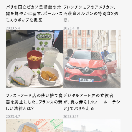
パリの国立ピカソ美術館の常
フレンチシェフのアメリカン、
識を鮮やかに覆す、ポール・ス
西荻窪オルガンの特別な2週
ミスのポップな提案
間。
2023.5.4
2023.4.10
ファストフード店の使い捨て食
デジタルアート界の立役者
器を廃止にした、フランスの新
が、真っ赤な「ルノー ルーテシ
しい法律とは？
ア」でパリを走る
2023.4.7
2023.3.17