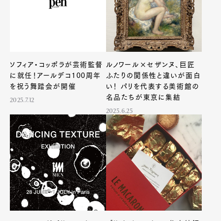
ソフィア・コッポラが芸術監督
ルノワール×セザンヌ、巨匠
に就任！アールデコ100周年
ふたりの関係性と違いが面白
を祝う舞踏会が開催
い！ パリを代表する美術館の
名品たちが東京に集結
2025.7.12
2025.6.25