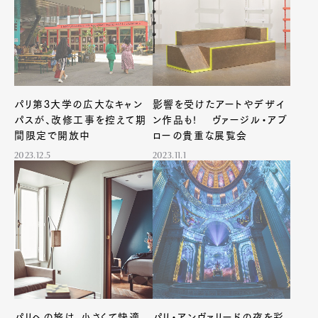
パリ第3大学の広大なキャン
影響を受けたアートやデザイ
パスが、改修工事を控えて期
ン作品も! ヴァージル・アブ
間限定で開放中
ローの貴重な展覧会
2023.12.5
2023.11.1
パリへの旅は、小さくて快適
パリ・アンヴァリードの夜を彩