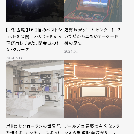
【パリ五輪】16日目のベストシ
造幣局がゲームセンターに!?
ョットを公開！ ハリウッドから
いまだからエモいアーケード
飛び出してきた、閉会式のト
機の歴史
ム・クルーズ
2024.5.1
2024.8.13
パリにサンローランの世界観
アールデコ建築で有名なフラ
を伝える、カルチャースポット
ンスの老舗映画館がリニュー