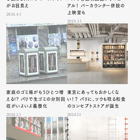
がお目見え
アル！ バーカウンター併設の
Art&Design
Watch
Fashion
上映室も
2024.4.1
Gourmet
Cars
2024.3.1
Product
Culture
Lifestyle
Pen Membership
Magazine
Official Columnist
About
Contact
家庭のゴミ箱がもうひとつ増
東京にあってもおかしくな
える!? パリで生ゴミの分別回
い！？ パリに、ツウも唸る和食
Pen Meet
収がいよいよ義務化
のコンセプトストアが誕生
2024.2.1
2024.1.1
Pen international
Pen tw