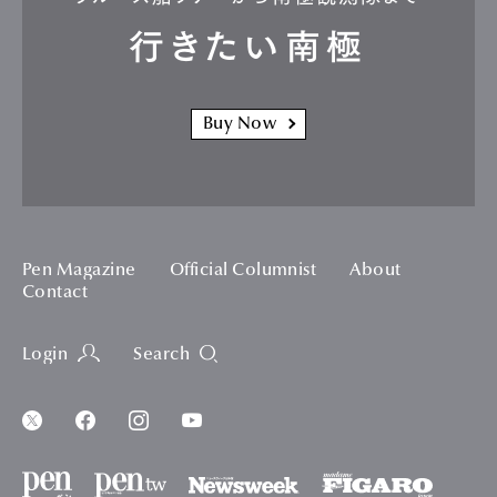
行きたい南極
Buy Now
Pen Magazine
Official Columnist
About
Contact
Login
Search