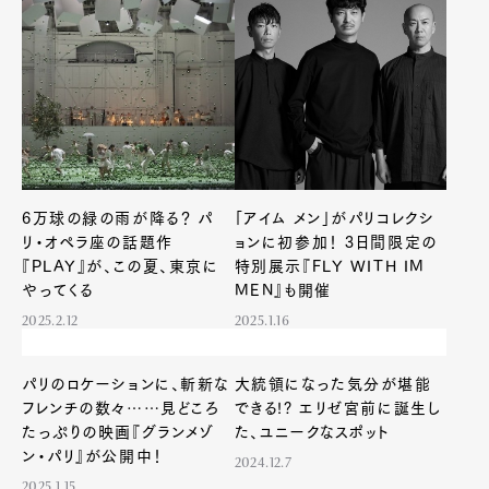
6万球の緑の雨が降る？ パ
「アイム メン」がパリコレクシ
リ・オペラ座の話題作
ョンに初参加！ 3日間限定の
『PLAY』が、この夏、東京に
特別展示『FLY WITH IM
やってくる
MEN』も開催
2025.2.12
2025.1.16
パリのロケーションに、斬新な
大統領になった気分が堪能
フレンチの数々……見どころ
できる!? エリゼ宮前に誕生し
たっぷりの映画『グランメゾ
た、ユニークなスポット
ン・パリ』が公開中！
2024.12.7
2025.1.15