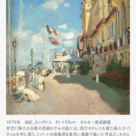
1870年 油彩、カンヴァス 81×58cm︎ オルセー美術館蔵
青空に映える白亜の高級ホテルの前には、流行のドレスを着た婦人がパ
ラソルを手に憩う。リゾートの高揚感を素早い筆致で描いた作品だ。モネに