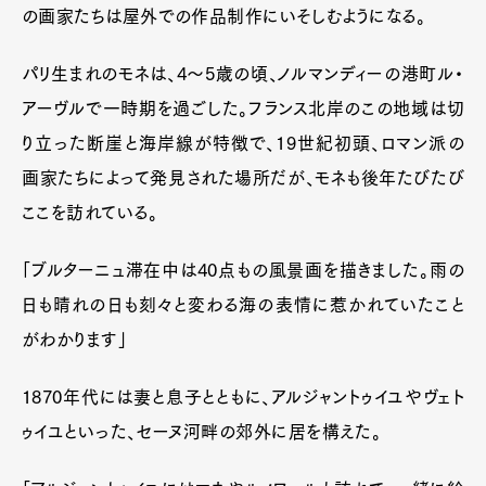
の画家たちは屋外での作品制作にいそしむようになる。
パリ生まれのモネは、4〜5歳の頃、ノルマンディーの港町ル・
アーヴルで一時期を過ごした。フランス北岸のこの地域は切
り立った断崖と海岸線が特徴で、19世紀初頭、ロマン派の
画家たちによって発見された場所だが、モネも後年たびたび
ここを訪れている。
「ブルターニュ滞在中は40点もの風景画を描きました。雨の
日も晴れの日も刻々と変わる海の表情に惹かれていたこと
がわかります」
1870年代には妻と息子とともに、アルジャントゥイユやヴェト
ゥイユといった、セーヌ河畔の郊外に居を構えた。