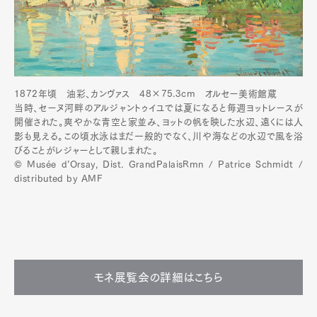
Official Columnist
About
Contact
1872年頃 油彩、カンヴァス 48×75.3cm︎ オルセー美術館蔵
Pen Meet
当時、セーヌ河畔のアルジャントゥイユでは夏になると毎週ヨットレースが
開催された。爽やかな青空と家並み、ヨットの帆を映した水辺、遠くには人
Pen international
Pen tw
影も見える。この頃水泳はまだ一般的でなく、川や海などの水辺で風を浴
びることがレジャーとして親しまれた。
© Musée d’Orsay, Dist. GrandPalaisRmn / Patrice Schmidt /
distributed by AMF
モネ展覧会の詳細はこちら