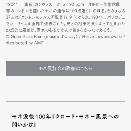
1904年
油彩、カンヴァス 81.5×92.5cm
オルセー美術館蔵
霧のロンドンを描いたモネの連作は100点近くにのぼる。そのうちの
37点は「ロンドンのテムズ河風景」と名付けられ、1904年、パリのデュ
ラン゠リュエル画廊で発表された。光との相乗効果によって生まれた
幻想的な風景は、画家の心をつかんで離さなかったであろう。
© GrandPalaisRmn (musée d’Orsay) / Hervé Lewandowski /
distributed by AMF
モネ展覧会の詳細はこちら
モネ没後100年『クロード・モネ−風景への
問いかけ』