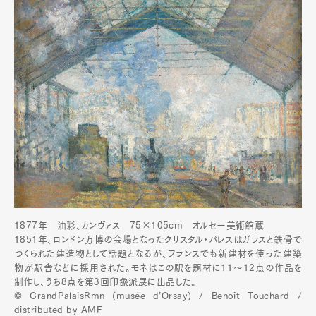
1877年 油彩、カンヴァス 75×105cm︎ オルセー美術館蔵
1851年、ロンドン万博の会場となったクリスタル・パレスはガラスと鉄骨で
つくられた建造物として話題となるが、フランスでも新建材を使った建築
物が駅舎などに採用された。モネはこの駅を題材に11〜12点の作品を
制作し、うち8点を第3回印象派展に出品した。
© GrandPalaisRmn (musée d’Orsay) / Benoît Touchard /
distributed by AMF