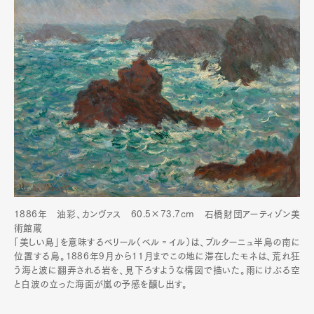
1886年 油彩、カンヴァス 60.5×73.7cm 石橋財団アーティゾン美
術館蔵
「美しい島」を意味するベリール（ベル゠イル）は、ブルターニュ半島の南に
位置する島。1886年9月から11月までこの地に滞在したモネは、荒れ狂
う海と波に翻弄される岩を、見下ろすような構図で描いた。雨にけぶる空
と白波の立った海面が嵐の予感を醸し出す。