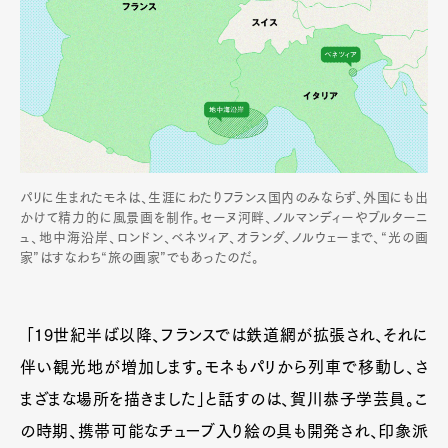
パリに生まれたモネは、生涯にわたりフランス国内のみならず、外国にも出
かけて精力的に風景画を制作。セーヌ河畔、ノルマンディーやブルターニ
ュ、地中海沿岸、ロンドン、べネツィア、オランダ、ノルウェーまで、“光の画
家”はすなわち“旅の画家”でもあったのだ。
「19世紀半ば以降、フランスでは鉄道網が拡張され、それに
伴い観光地が増加します。モネもパリから列車で移動し、さ
まざまな場所を描きました」と話すのは、賀川恭子学芸員。こ
の時期、携帯可能なチューブ入り絵の具も開発され、印象派