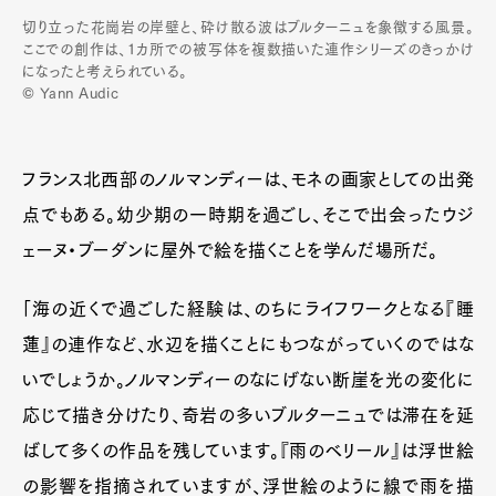
切り立った花崗岩の岸壁と、砕け散る波はブルターニュを象徴する風景。
ここでの創作は、1カ所での被写体を複数描いた連作シリーズのきっかけ
になったと考えられている。
© Yann Audic
フランス北西部のノルマンディーは、モネの画家としての出発
点でもある。幼少期の一時期を過ごし、そこで出会ったウジ
ェーヌ・ブーダンに屋外で絵を描くことを学んだ場所だ。
「海の近くで過ごした経験は、のちにライフワークとなる『睡
蓮』の連作など、水辺を描くことにもつながっていくのではな
いでしょうか。ノルマンディーのなにげない断崖を光の変化に
応じて描き分けたり、奇岩の多いブルターニュでは滞在を延
ばして多くの作品を残しています。『雨のベリール』は浮世絵
の影響を指摘されていますが、浮世絵のように線で雨を描