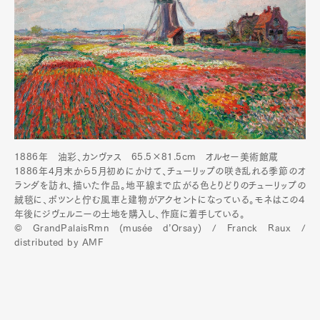
1886年 油彩、カンヴァス 65.5×81.5cm︎ オルセー美術館蔵
1886年4月末から5月初めにかけて、チューリップの咲き乱れる季節のオ
ランダを訪れ、描いた作品。地平線まで広がる色とりどりのチューリップの
絨毯に、ポツンと佇む風車と建物がアクセントになっている。モネはこの４
年後にジヴェルニーの土地を購入し、作庭に着手している。
© GrandPalaisRmn (musée d’Orsay) / Franck Raux /
distributed by AMF