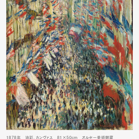
1878年 油彩、カンヴァス 81×50cm︎ オルセー美術館蔵