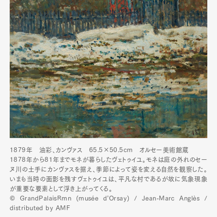
1879年 油彩、カンヴァス 65.5×50.5cm オルセー美術館蔵
1878年から81年までモネが暮らしたヴェトゥイユ。モネは庭の外れのセー
ヌ川の土手にカンヴァスを据え、季節によって姿を変える自然を観察した。
いまも当時の面影を残すヴェトゥイユは、平凡な村であるが故に気象現象
が重要な要素として浮き上がってくる。
© GrandPalaisRmn (musée d’Orsay) / Jean-Marc Anglès /
distributed by AMF