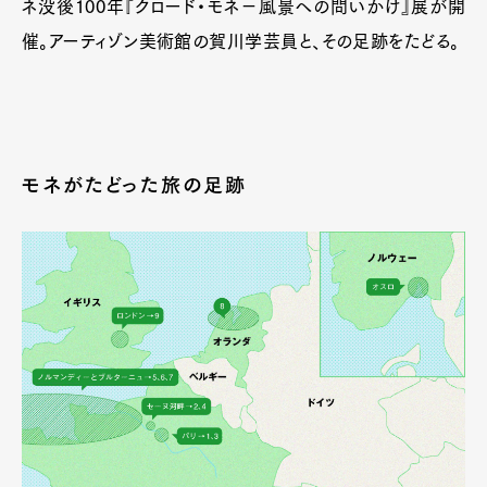
ネ没後100年『クロード・モネ−風景への問いかけ』展が開
催。アーティゾン美術館の賀川学芸員と、その足跡をたどる。
モネがたどった旅の足跡