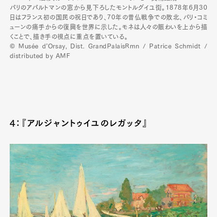
パリのアパルトマンの窓から見下ろしたモントルグイユ街。1878年6月30
日はフランス初の国民の祝日であり、70年の普仏戦争での敗北、パリ・コミ
ューンの痛手からの復興を世界に示した。モネは人々の賑わいを上から描
くことで、描き手の視点に重点を置いている。
© Musée d’Orsay, Dist. GrandPalaisRmn / Patrice Schmidt /
distributed by AMF
4：『アルジャントゥイユのレガッタ』
Art&Design
Watch
Fashion
Gourmet
Cars
Product
Culture
Lifestyle
Pen Membership
Magazine