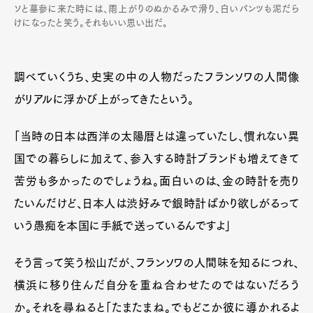
ソと墓参に来た時には、雨上がりのぬかるみで滑り、白いパンツも泥だら
けになったと笑う。それもいい思い出だ。
調べていくうち、史実の中の人物だったフランソワの人間像
がリアルに浮かび上がってきたという。
「当時の日本は西洋の太陽暦とは違っていたし、慣れない異
国での暮らしに加えて、参入する時計ブランドも増えてきて
苦労も多かったのでしょうね。面白いのは、金の時計を売り
たいんだけど、日本人は渋好みで銀時計ばかり欲しがるって
いう愚痴を本国に手紙で送っているんですよ」
そう言って笑う松山だが、フランソワの人間味を知るにつれ、
横浜に移り住んだ自分を重ね合わせたのではないだろう
か。それを尋ねると「たまたまね。でもどこか彼に導かれるよ