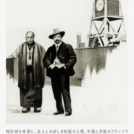
時計塔を背景に、友人とおぼしき和装の人物、半蔵と洋装のフランソワ