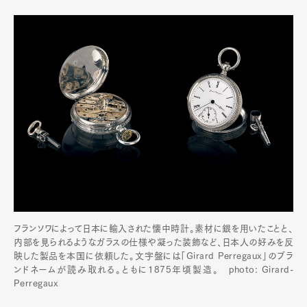
フランソワによって日本に輸入された懐中時計。素材に銀を用いたことと、
内部を見られるようなガラスの仕様や凝った装飾など、日本人の好みを反
映した製品を本国に依頼した。文字盤には「Girard Perregaux」のブラ
ンドネームが読み取れる。ともに1875年頃製造。 photo: Girard-
Perregaux