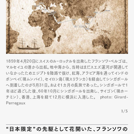
1859年4月20日にスイスのル・ロックルを出発したフランソワ・ペルゴは、
マルセイユの港から出航。地中海から、当時はまだスエズ運河が開通して
いなかったためエジプトを陸路で抜け、紅海、アラビア海を通ってインドの
ボンベイ（現ムンバイ）、セイロン島（現スリランカ）を経由してシンガポール
へ到着したのが5月31日。およそ１カ月の長旅であった。シンガポールで１
年ほど過ごした後、60年10月にシンガポールを出発し、サイゴン（現ホー
チミン）、香港、上海を経て12月に横浜に入港した。 photo: Girard-
Perregaux
1/5
“日本限定”の先駆として花開いた、フランソワの