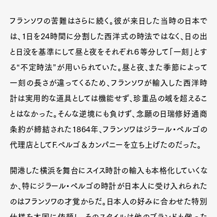
フランソワの苦難はさらに続く。彼が来日した当時の日本で
は、1日を24時間に分割した西洋式の時法ではなく、日の出
と日没を基準にして昼と夜をそれぞれ６等分して「一刻」とす
る“不定時法”が用いられていた。昼と夜、また季節によって
一刻の長さが違ってくるため、フランソワが輸入した西洋時
計は実用的な道具としては機能せず、珍重品の域を超えるこ
とはなかった。そんな逆境にも負けず、念願の日瑞修好通商
条約が締結された1864年、フランソワはジラール・ペルゴの
代理店としてF.ペルゴ＆カンパニーを立ち上げたのだった。
開港した横浜を舞台にスイス時計の輸入も本格化していくな
か、特にジラール・ペルゴの時計が日本人に受け入れられた
のはフランソワの才覚からだ。日本人の好みに合わせた特別
仕様を本国に依頼し、そのスタイルは他のブランドも倣った