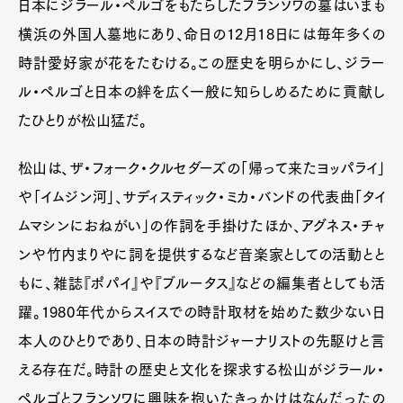
日本にジラール・ペルゴをもたらしたフランソワの墓はいまも
Official Columnist
About
Contact
横浜の外国人墓地にあり、命日の12月18日には毎年多くの
時計愛好家が花をたむける。この歴史を明らかにし、ジラー
ル・ペルゴと日本の絆を広く一般に知らしめるために貢献し
たひとりが松山猛だ。
Pen Meet
Pen international
Pen tw
松山は、ザ・フォーク・クルセダーズの「帰って来たヨッパライ」
や「イムジン河」、サディスティック・ミカ・バンドの代表曲「タイ
ムマシンにおねがい」の作詞を手掛けたほか、アグネス・チャ
ンや竹内まりやに詞を提供するなど音楽家としての活動とと
もに、雑誌『ポパイ』や『ブルータス』などの編集者としても活
躍。1980年代からスイスでの時計取材を始めた数少ない日
本人のひとりであり、日本の時計ジャーナリストの先駆けと言
える存在だ。時計の歴史と文化を探求する松山がジラール・
ペルゴとフランソワに興味を抱いたきっかけはなんだったの