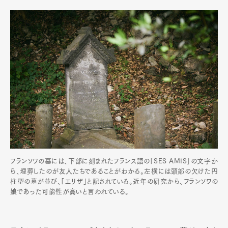
Art&Design
Watch
Fashion
Gourmet
Cars
フランソワの墓には、下部に刻まれたフランス語の「SES AMIS」の文字か
ら、埋葬したのが友人たちであることがわかる。左横には頭部の欠けた円
Product
Culture
Lifestyle
柱型の墓が並び、「エリザ」と記されている。近年の研究から、フランソワの
娘であった可能性が高いと言われている。
Pen Membership
Magazine