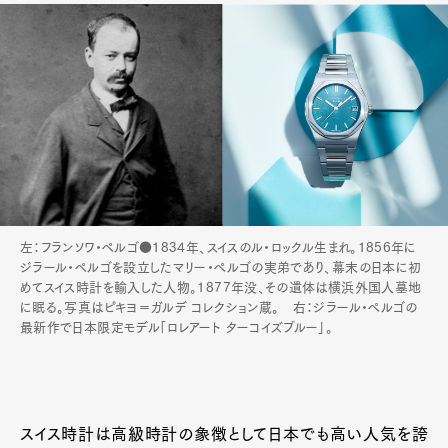
左：フランソワ・ペルゴ●1834年、スイスのル・ロックル生まれ。1856年に
ジラール・ペルゴを設立したマリー・ペルゴの実弟であり、幕末の日本に初
めてスイス時計を輸入した人物。1877年没、その遺体は横浜外国人墓地
に眠る。写真はピキヨ＝ガルデ コレクション蔵。 右：ジラール・ペルゴの
最新作で日本限定モデル「ロレアート ターコイズブルー」。
スイス時計は高級時計の象徴として日本でも高い人気を誇