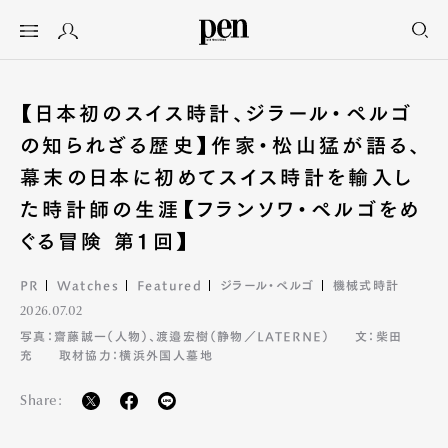
【日本初のスイス時計、ジラール・ペルゴ
の知られざる歴史】作家・松山猛が語る、
幕末の日本に初めてスイス時計を輸入し
た時計師の生涯【フランソワ・ペルゴをめ
ぐる冒険 第１回】
PR
Watches
Featured
ジラール・ペルゴ
機械式時計
2026.07.02
写真：齋藤誠一（人物）、渡邉宏樹（静物／LATERNE）
文：柴田
充
取材協力：横浜外国人墓地
Share: