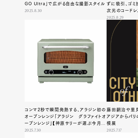
GO Ultra」で広がる自由な撮影スタイル
ずに吸引、ゴミ
次元のコードレ
2025.8.30
選ぶ今月の家電
2025.8.29
コンマ2秒で瞬間発熱する、アラジン初の
藤田嗣治や里
オーブンレンジ「アラジン グラファイトオ
アジアからパリ
ーブンレンジ」【神原サリーが選ぶ今月の
模展
家電】
2025.7.30
2025.7.17