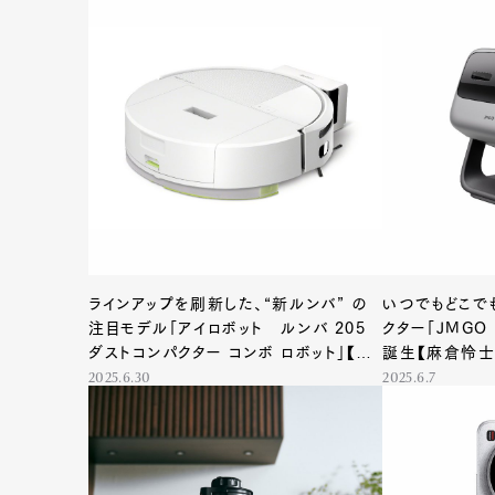
ラインアップを刷新した、“新ルンバ” の
いつでもどこで
注目モデル「アイロボット ルンバ 205
クター「JMGO N
ダストコンパクター コンボ ロボット」【神
誕生【麻倉怜
原サリーが選ぶ今月の家電】
2025.6.30
2025.6.7