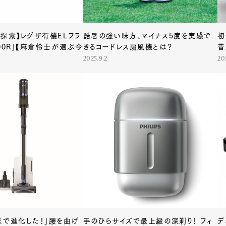
組探索】レグザ有機ELフラ
酷暑の強い味方、マイナス5度を実感で
初
mbership
Magazine
Official Columnist
About
00R」【麻倉怜士が選ぶ今
きるコードレス扇風機とは？
昔
2025.9.2
20
et
Pen international
Pen tw
まで進化した！」腰を曲げ
手のひらサイズで最上級の深剃り！ フィ
デ