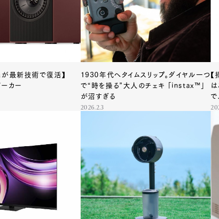
機が最新技術で復活】
1930年代へタイムスリップ。ダイヤル一つ
【
ピーカー
で“時を操る”大人のチェキ 「instax™」
は
が沼すぎる
で
2026.2.3
20
Art&Design
Watch
Fashion
ourmet
Cars
Product
Culture
Lifestyle