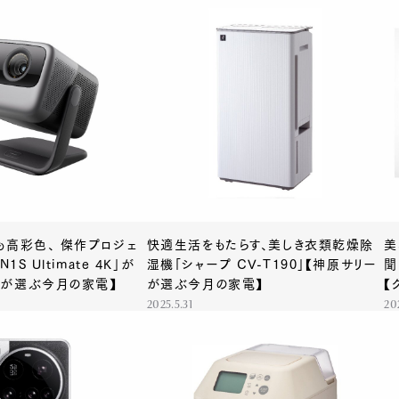
も高彩色、 傑作プロジェ
快適生活をもたらす、美しき衣類乾燥除
美
1S Ultimate 4K」が
湿機「シャープ CV-T190」【神原サリー
聞
士が選ぶ今月の家電】
が選ぶ今月の家電】
【
2025.5.31
20