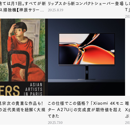
捨ては月1回。すべてが新
リップスから新コンパクトシェーバー登場
し
ス掃除機【神原サリーが
T
2025.8.19
】
20
見宗次の貴重な作品も！
この仕様でこの価格？ 「Xiaomi 4Kモニ
唯
の近代美術を紐解く大規
ター A27Ui」の完成度が期待値を超え
X
てきた
ぶ
2025.7.10
20