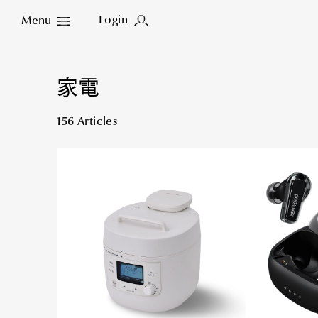
Login
Menu
Close
家電
156 Articles