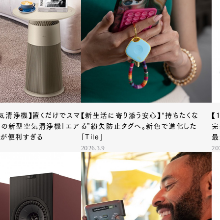
気清浄機】置くだけでスマ
【新生活に寄り添う安心】“持ちたくな
【
Gの新型空気清浄機「エア
る”紛失防止タグへ。新色で進化した
完
」が便利すぎる
「Tile」
最
2026.3.9
20