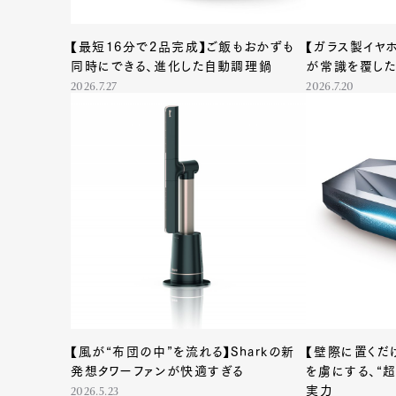
【最短16分で2品完成】ご飯もおかずも
【ガラス製イヤ
同時にできる、進化した自動調理鍋
が常識を覆した
2026.7.27
2026.7.20
【風が“布団の中”を流れる】Sharkの新
【壁際に置くだ
発想タワーファンが快適すぎる
を虜にする、“
実力
2026.5.23