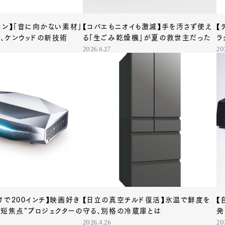
ホン】「音に向かない素材」
【コバエもニオイも激減】手を汚さず使え
【
、ケンウッドの新技術
る「生ごみ乾燥機」が夏の救世主だった
ラ
2026.6.27
20
けで200インチ】映画好き
【日立の真空チルド復活】氷温で鮮度を
【
超短焦点”プロジェクターの
守る、別格の冷蔵庫とは
発
2026.4.26
20