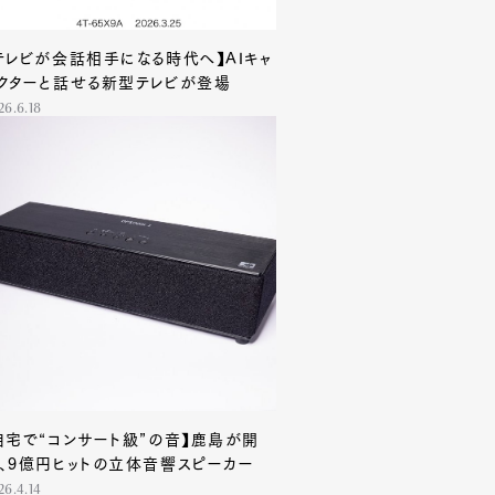
テレビが会話相手になる時代へ】AIキャ
クターと話せる新型テレビが登場
26.6.18
自宅で“コンサート級”の音】鹿島が開
、9億円ヒットの立体音響スピーカー
26.4.14