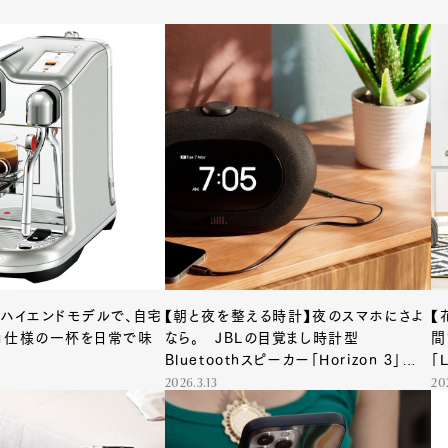
のハイエンドモデルで、自宅
【朝と夜を整える時計】夜のスマホにさよ
【
ロ仕様の一杯を日常で味
なら。 JBLの目覚まし時計型
間
Bluetoothスピーカー「Horizon 3」で
「
暮らしを変える
2026.3.13
20