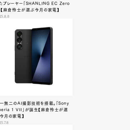
たプレーヤー「SHANLING EC Zero
」【麻倉怜士が選ぶ今月の家電】
25.8.8
一無二のAI撮影技術を搭載。「Sony
peria 1 VII」が誕生【麻倉怜士が選
今月の家電】
25.7.8