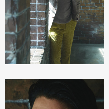
Art&Design
Watch
Fashion
Gourmet
Cars
Product
Culture
Lifestyle
Pen Membership
Magazine