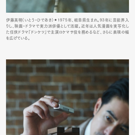
伊藤英明（いとう・ひであき）⚫︎1975年、岐阜県生まれ。93年に芸能界入
りし、映画・ドラマで実力派俳優として活躍。近年は人気漫画を実写化し
た任侠ドラマ『ドンケツ』で主演ロケマサ役を務めるなど、さらに表現の幅
を広げている。