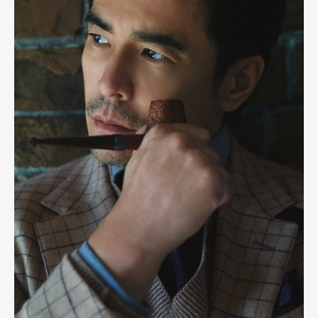
Official Columnist
About
Contact
Pen Meet
Pen international
Pen tw