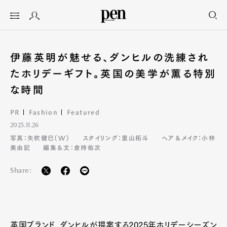
伊藤英明が魅せる、ダンヒルの洗練され
たホリデーギフト。英国の美学が薫る特別
な時間
PR
Fashion
Featured
2025.11.26
写真：矢吹健巳（W）
スタイリング：里山拓斗
ヘア＆メイク：小林
美由記
編集＆文：倉持佑次
Share:
英国ブランド、ダンヒルが提案する2025年ホリデーシーズン