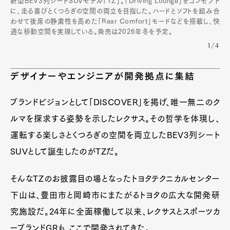
新型BEV3列シートSUVモデル「TZ」。「Driving Lounge」をコンセプト
に、走る喜びとくつろぎの空間の両立を目指した。ハードとソフトを組み合
わせて後席の静粛性を高めた「Rear Comfort」モードなどを搭載し、快
適な移動空間を実現している。発売は2026年冬を予定。
1/4
デザイナーやエンジニアが開発拠点に集結
ブランドビジョンとして「DISCOVER」を掲げ、唯一無二のク
ルマを探求する姿勢を示したレクサス。その哲学を体現し、
運転する楽しさとくつろぎの空間を両立したBEV3列シート
SUVとして誕生したのがTZだ。
そんなTZのお披露目の場となったトヨタテクニカルセンター
下山は、豊田市と岡崎市にまたがるトヨタの広大な開発研
究施設だ。24年に全面稼働して以来、レクサスとスポーツカ
ーブランドGRも、ここで開発されてきた。