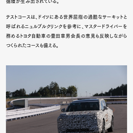
循環が生み出されている。
テストコースは、ドイツにある世界屈指の過酷なサーキットと
呼ばれるニュルブルクリンクを参考に、マスタードライバーを
務めるトヨタ自動車の豊田章男会長の意見も反映しながら
Art&Design
Watch
Fashion
Gourmet
Cars
つくられたコースも備える。
Product
Culture
Lifestyle
Pen Membership
Magazine
Official Columnist
About
Contact
Pen Meet