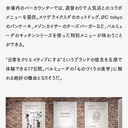
Art&Design
Watch
Fashion
Gourmet
Cars
会場内のバーカウンターでは、週替わりで人気店とのコラボ
メニューを提供。メツゲライクスダのホットドッグ、ØC tokyo
Product
Culture
Lifestyle
のパンケーキ、メゾンカイザーのチーズバーガーなど、バルミュ
ーダのキッチンシリーズを使った特別メニューが味わうこと
ができる。
Pen Membership
Magazine
Official Columnist
About
Contact
“日常をクリエイティブにする”というブランドの信念を五感で
体験できる17日間。バルミューダの「ものづくりの美学」に触
れる絶好の機会となりそうだ。
Pen Meet
Pen international
Pen tw