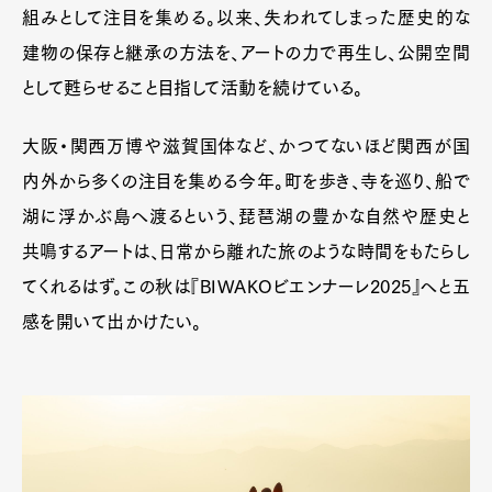
組みとして注目を集める。以来、失われてしまった歴史的な
建物の保存と継承の方法を、アートの力で再生し、公開空間
として甦らせること目指して活動を続けている。
大阪・関西万博や滋賀国体など、かつてないほど関西が国
内外から多くの注目を集める今年。町を歩き、寺を巡り、船で
湖に浮かぶ島へ渡るという、琵琶湖の豊かな自然や歴史と
共鳴するアートは、日常から離れた旅のような時間をもたらし
てくれるはず。この秋は『BIWAKOビエンナーレ2025』へと五
Art&Design
Watch
Fashion
感を開いて出かけたい。
Gourmet
Cars
Product
Culture
Lifestyle
Pen Membership
Magazine