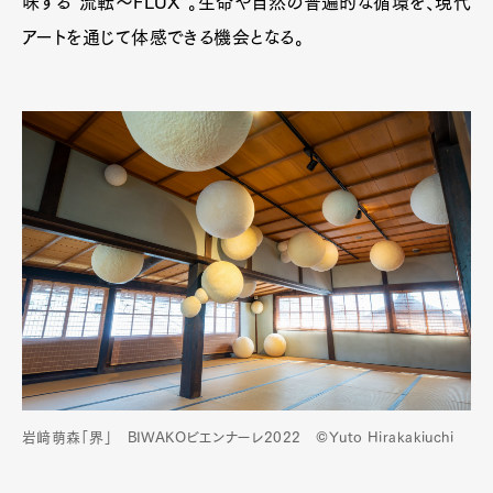
味する“流転～FLUX”。生命や自然の普遍的な循環を、現代
アートを通じて体感できる機会となる。
岩﨑萌森「界」 BIWAKOビエンナーレ2022 ©Yuto Hirakakiuchi