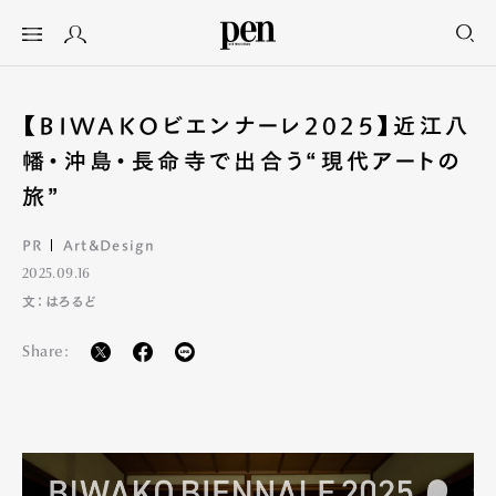
【BIWAKOビエンナーレ2025】近江八
幡・沖島・長命寺で出合う“現代アートの
旅”
PR
Art&Design
2025.09.16
文：はろるど
Share: