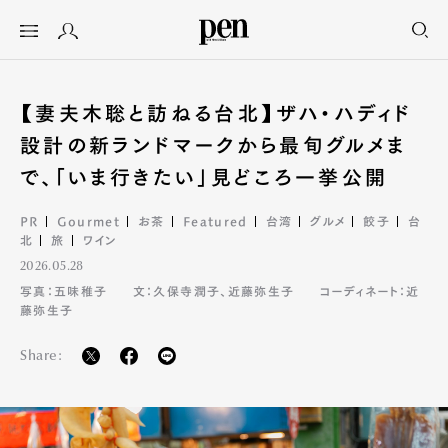
【妻夫木聡と訪ねる台北】ザハ・ハディド
設計の新ランドマークから最旬グルメま
で、「いま行きたい」見どころ一挙公開
PR
Gourmet
お茶
Featured
台湾
グルメ
餃子
台
北
旅
ワイン
2026.05.28
写真：五味稚子
文：久保寺潤子、近藤弥生子
コーディネート：近
藤弥生子
Share: