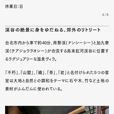
休業日：日
6/8
渓谷の絶景に身をゆだねる、郊外のリトリート
台北市内から車で約40分、南勢渓（ナンシーシー）と加九寮
渓（チアジョウラオシー）が合流する烏来紅河渓谷に位置す
るラグジュアリーな温泉ヴィラ。
「不朽」、「山盟」、「織」、「茶」、「岩」と名付けられた5つの客
室は大地と自然との調和をテーマに石や木、竹など土地の
素材がふんだんに使われている。