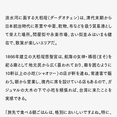
淡水河に面する大稻埕（ダーダオチェン）は、清代末期から
日本統治時代に茶葉や中薬、乾物、布などを扱う貿易港とし
て栄えた場所。問屋街や永楽市場、古い街並みはいまも健
在で、散策が楽しいエリアだ。
1866年建立の大稻埕慈聖宮は、航海の女神・媽祖（まそ）を
祀る廟として地元民から広く慕われており、廟を囲むように
10軒以上の小吃（シャオツー）の店が軒を連ね、常連客で賑
わう。朝から営業し、境内に席を設けている店もあるので、ガ
ジュマルの大木の下で小吃を頬張れば、台湾に来たことを
実感できる。
「旅先で食べる朝ごはんは、格別においしいですよね。特に、