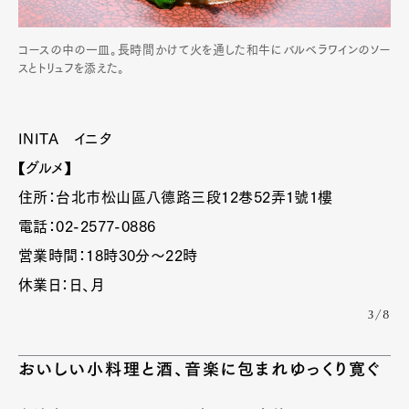
コースの中の一皿。長時間かけて火を通した和牛にバルベラワインのソー
スとトリュフを添えた。
INITA イニタ
【グルメ】
住所：台北市松山區八德路三段12巷52弄1號1樓
電話：02-2577-0886
営業時間：18時30分〜22時
Art&Design
Watch
Fashion
Gourmet
Cars
休業日：日、月
Product
Culture
Lifestyle
3/8
おいしい小料理と酒、音楽に包まれゆっくり寛ぐ
Pen Membership
Magazine