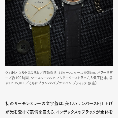
ヴィルレ ウルトラスリム／
自動巻き、SSケース、ケース径38㎜、パワーリザ
ーブ約100時間、シースルーバック、アリゲーターストラップ、3気圧防水。各
￥1,595,000／ともにブランパン（ブランパン ブティック 銀座）
初のサーモンカラーの文字盤は、美しいサンバースト仕上げ
が光を受けて表情を変える。インデックスのブラックが全体を