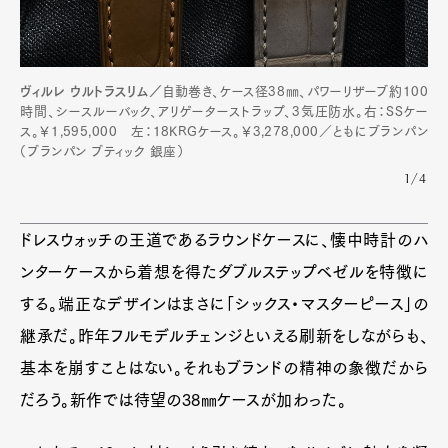
ヴィルレ ウルトラスリム／
自動巻き、ケース径38㎜、パワーリザーブ約100
時間、シースルーバック、アリゲーターストラップ、3気圧防水。右：SSケー
ス。￥1,595,000 左：18KRGケース。￥3,278,000／ともにブランパン
（ブランパン ブティック 銀座）
1/4
ドレスウォッチの王道であるラウンドケースに、懐中時計のハ
ンターケースから着想を得たダブルステップベゼルを特徴に
する。端正なデザインはまさに「シックス・マスターピース」の
継承だ。昨年フルモデルチェンジといえる刷新をしながらも、
基本を崩すことはない。それもブランドの精神の象徴だから
だろう。新作では待望の38㎜ケースが加わった。