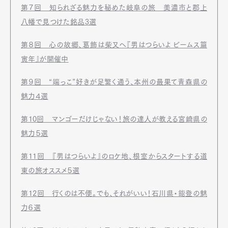
第７回 知られざる魅力を秘めた岐阜の旅 美濃市と郡上
八幡で見つけた銘品3選
第８回 心の故郷、葛飾は柴又へ『男はつらいよ ビームス篇
寅年』が開催中
第９回 “端っこ”好きが足繁く通う、本州の最果て青森県の
魅力４選
第10回 マンゴーだけじゃない！旅の達人が教える宮崎県の
魅力５選
Art&Design
Watch
Fashion
Gourmet
Cars
第11回 『男はつらいよ』のロケ地、根室からスタートする道
東の旅オススメ５選
Product
Culture
Lifestyle
第12回 行くのは不便。でも、それがいい！石川県・能登の魅
力６選
Pen Membership
Magazine