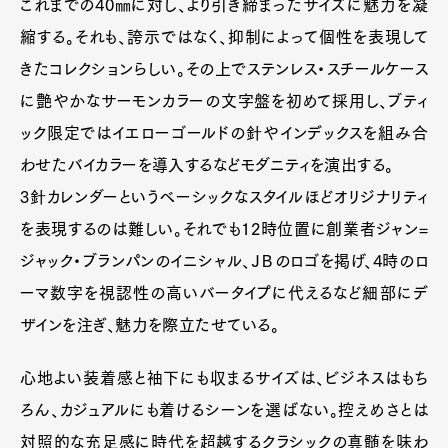
これまでの40㎜に対し、より引き締まったサイズに魅力を凝
縮する。それも、誇示ではなく、抑制によって個性を表現して
きたコレクションらしい。その上でステンレス・スチールケース
に艶やかなサーモンカラーの文字盤を初めて採用し、ブティ
ック限定ではイエローゴールドの針やインデックスを組み合
わせたバイカラーを導入するなどモダニティを演出する。
3針カレンダーというベーシックなスタイルほどオリジナリティ
を表現するのは難しい。それでも12時位置に創業者ジャン=
ジャック・ブランパンのイニシャル、ＪＢのロゴを掲げ、4時のロ
ーマ数字を視認性の高いバータイプに代えるなど細部にデ
ザインを注ぎ、魅力を際立たせている。
心地よい装着感と袖下にも収まるサイズは、ビジネスはもち
ろん、カジュアルにも着けるシーンを選ばない。控えめさとは
対照的な充足感に時代を超越するクラシックの真髄を味わ