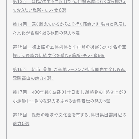
第13回 はじめてでも二度目でも。伊勢志摩に行くなら押さえ
Official Columnist
About
ておきたい場所・モノ・食６選
Contact
第14回 遠く離れているからこそ行く価値アリ。独自に発展し
た文化が色濃く残る秋田の魅力５選
Pen Meet
第15回 初上陸の五島列島と平戸島の視察（という名の宝
Pen international
Pen tw
探し）。長崎の伝統文化を感じる場所・モノ・食6選
第16回 朝市、骨董、ご当地ラーメンが徒歩圏内で楽しめる、
飛騨高山の魅力４選。
第17回 400年続くお祭り「十日市」、縁起物の「起き上がり
小法師」… 多彩な魅力あふれる会津若松の魅力5選
第18回 複数の地域や文化圏を有する、島根県出雲周辺の
魅力５選