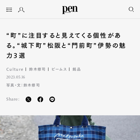
“町”に注目すると見えてくる個性があ
る。“城下町”松阪と“門前町”伊勢の魅
力3選
Culture
鈴木修司
ビームス
銘品
2023.05.16
写真・文：鈴木修司
Share: