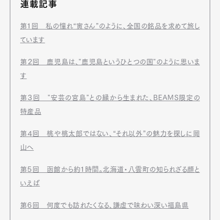
連載記事
第１回 私の憧れ“寅さん”のように、全国の銘品を求めて旅し
ています
第２回 鹿児島は、"鹿児島というひとつの国"のように思いま
す
第３回 "安芸の宮島"との縁から生まれた、BEAMS限定の
特産品
第４回 桃や桃太郎ではない、“それ以外”の魅力を探しに岡
山へ
第５回 函館から約１時間。北海道・八雲町の知られざる顔と
いえば
第６回 何度でも訪れたくなる、謙虚で味わい深い福島県