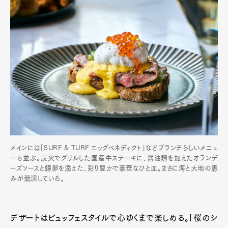
Art&Design
Watch
Fashion
Gourmet
Cars
Product
Culture
Lifestyle
メインには「SURF & TURF エッグベネディクト」などブランチらしいメニュ
ーも並ぶ。炭火でグリルした国産牛ステーキに、醤油麹を加えたオランデ
ーズソースと鱒卵を添えた、彩り豊かで豪華なひと皿。まさに海と大地の恵
Pen Membership
Magazine
みが競演している。
Official Columnist
About
Contact
デザートはビュッフェスタイルで心ゆくまで楽しめる。「桜のシ