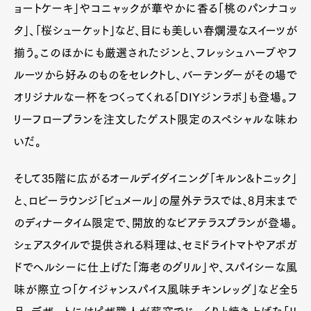
ョートケーキ」やコニャックが華やかに香る「桃のパンナコッ
Pen Meet
タ」、「桜シューケット」など、目にも美しい春爛漫なスイーツが
Pen international
Pen tw
揃う。このほかにも厳選されたジンと、フレッシュハーブやフ
ルーツから好みのものをセレクトし、バーテンダーがその場で
オリジナルな一杯をつくってくれる「DIYジンラボ」も登場。フ
リーフロープランを注文したゲスト限定のスペシャルな味わ
いだ。
そして35階に広がるオールデイダイニング「キルン&トニック」
と、ロビーラウンジ「ビュメール」の屋外テラスでは、8月末まで
のディナータイム限定で、開放的なビアテラスプランが登場。
シェアスタイルで提供される料理は、セミドライトマトやアボガ
ドでヘルシーに仕上げた「海老のグリル」や、スパイシーな風
味が際立つ「ケイジャンスパイス風味チキンレッグ」など全5